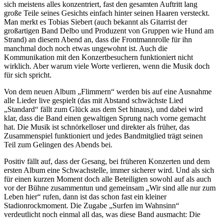
sich meistens alles konzentriert, fast den gesamten Auftritt lang
große Teile seines Gesichts einfach hinter seinen Haaren versteckt.
Man merkt es Tobias Siebert (auch bekannt als Gitarrist der
großartigen Band Delbo und Produzent von Gruppen wie Hund am
Strand) an diesem Abend an, dass die Frontmannrolle für ihn
manchmal doch noch etwas ungewohnt ist. Auch die
Kommunikation mit den Konzertbesuchern funktioniert nicht
wirklich. Aber warum viele Worte verlieren, wenn die Musik doch
für sich spricht.
Von dem neuen Album „Flimmern“ werden bis auf eine Ausnahme
alle Lieder live gespielt (das mit Abstand schwächste Lied
„Standard“ fällt zum Glück aus dem Set hinaus), und dabei wird
klar, dass die Band einen gewaltigen Sprung nach vorne gemacht
hat. Die Musik ist schnörkelloser und direkter als früher, das
Zusammenspiel funktioniert und jedes Bandmitglied trägt seinen
Teil zum Gelingen des Abends bei.
Positiv fällt auf, dass der Gesang, bei früheren Konzerten und dem
ersten Album eine Schwachstelle, immer sicherer wird. Und als sich
für einen kurzen Moment doch alle Beteiligten sowohl auf als auch
vor der Bühne zusammentun und gemeinsam „Wir sind alle nur zum
Leben hier“ rufen, dann ist das schon fast ein kleiner
Stadionrockmoment. Die Zugabe „Surfen im Wahnsinn“
verdeutlicht noch einmal all das, was diese Band ausmacht: Die