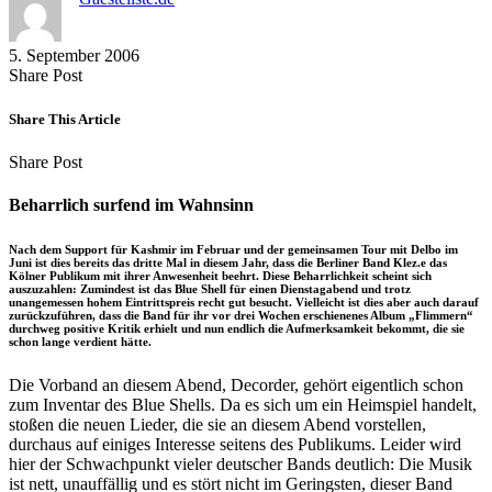
5. September 2006
Share
Copy
Send
Share Post
on
URL
Link
Facebook
to
via
Share This Article
clipboard
eMail
Share
Copy
Send
Share Post
on
URL
Link
Facebook
to
via
Beharrlich surfend im Wahnsinn
clipboard
eMail
Nach dem Support für Kashmir im Februar und der gemeinsamen Tour mit Delbo im
Juni ist dies bereits das dritte Mal in diesem Jahr, dass die Berliner Band Klez.e das
Kölner Publikum mit ihrer Anwesenheit beehrt. Diese Beharrlichkeit scheint sich
auszuzahlen: Zumindest ist das Blue Shell für einen Dienstagabend und trotz
unangemessen hohem Eintrittspreis recht gut besucht. Vielleicht ist dies aber auch darauf
zurückzuführen, dass die Band für ihr vor drei Wochen erschienenes Album „Flimmern“
durchweg positive Kritik erhielt und nun endlich die Aufmerksamkeit bekommt, die sie
schon lange verdient hätte.
Die Vorband an diesem Abend, Decorder, gehört eigentlich schon
zum Inventar des Blue Shells. Da es sich um ein Heimspiel handelt,
stoßen die neuen Lieder, die sie an diesem Abend vorstellen,
durchaus auf einiges Interesse seitens des Publikums. Leider wird
hier der Schwachpunkt vieler deutscher Bands deutlich: Die Musik
ist nett, unauffällig und es stört nicht im Geringsten, dieser Band