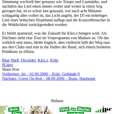
Stimmung wechselt hier genauso wie Tempo und Lautstärke, und
nachdem das Lied einen immer weiter und weiter in einen Sog
gezogen hat, ist es schon fast grausam, wie nach acht Minuten
schlagartig alles vorbei ist, das Licht angeht, der DJ ein beliebiges
Lied einer britischen Hypeband auflegt und die Konzertbesucher in
die Wirklichkeit zurückgestoßen werden.
Es bleibt spannend, was die Zukunft für Klez.e bringen wird. Als
Nächstes steht eine Tour im Vorprogramm von Madsen an. Ob das
wirklich sein muss, bleibt fraglich, aber vielleicht hilft der Weg raus
aus den Clubs und rein in die Hallen der Band, sich einem breiteren
Publikum zu öffnen.
Blue Shell
, 
Decorder
, 
Klez.e
, 
Köln
0
Likes
Share
Copy
Send
Share Post
on
URL
Link
Vorheriger:
Jet – 02.09.2006 – Köln, Gebäude 9
Facebook
to
via
Nächster:
Green On Red – 08.09.2006 – Bonn, Harmonie
clipboard
eMail
Werbung