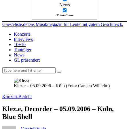
News
Tonträger
Gaesteliste.de
Das Musikmagazin für Leute mit gutem Geschmack.
Konzerte
Interviews
10+10
Tonträger
News
GL präsentiert
facebook-
instagramm
rss
1
Klez.e – 05.09.2006 – Köln (Foto: Carsten Wilhelm)
Konzert-Bericht
Klez.e, Decorder – 05.09.2006 – Köln,
Blue Shell
Gaesteliste.de