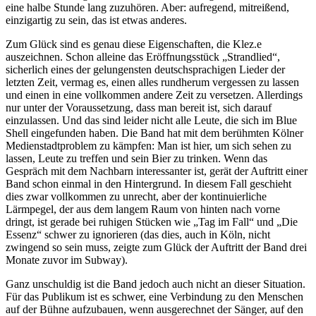
eine halbe Stunde lang zuzuhören. Aber: aufregend, mitreißend,
einzigartig zu sein, das ist etwas anderes.
Zum Glück sind es genau diese Eigenschaften, die Klez.e
auszeichnen. Schon alleine das Eröffnungsstück „Strandlied“,
sicherlich eines der gelungensten deutschsprachigen Lieder der
letzten Zeit, vermag es, einen alles rundherum vergessen zu lassen
und einen in eine vollkommen andere Zeit zu versetzen. Allerdings
nur unter der Voraussetzung, dass man bereit ist, sich darauf
einzulassen. Und das sind leider nicht alle Leute, die sich im Blue
Shell eingefunden haben. Die Band hat mit dem berühmten Kölner
Medienstadtproblem zu kämpfen: Man ist hier, um sich sehen zu
lassen, Leute zu treffen und sein Bier zu trinken. Wenn das
Gespräch mit dem Nachbarn interessanter ist, gerät der Auftritt einer
Band schon einmal in den Hintergrund. In diesem Fall geschieht
dies zwar vollkommen zu unrecht, aber der kontinuierliche
Lärmpegel, der aus dem langem Raum von hinten nach vorne
dringt, ist gerade bei ruhigen Stücken wie „Tag im Fall“ und „Die
Essenz“ schwer zu ignorieren (das dies, auch in Köln, nicht
zwingend so sein muss, zeigte zum Glück der Auftritt der Band drei
Monate zuvor im Subway).
Ganz unschuldig ist die Band jedoch auch nicht an dieser Situation.
Für das Publikum ist es schwer, eine Verbindung zu den Menschen
auf der Bühne aufzubauen, wenn ausgerechnet der Sänger, auf den