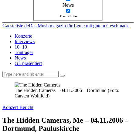
News
Tonträger
Gaesteliste.de
Das Musikmagazin für Leute mit gutem Geschmack.
Konzerte
Interviews
10+10
Tonträger
News
GL präsentiert
facebook-
instagramm
rss
1
The Hidden Cameras – 04.11.2006 – Dortmund (Foto:
Carsten Wohlfeld)
Konzert-Bericht
The Hidden Cameras, Me – 04.11.2006 –
Dortmund, Pauluskirche