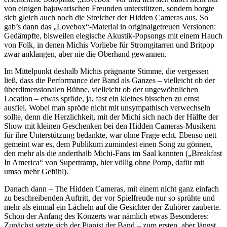
von einigen bajuwarischen Freunden unterstützen, sondern borgte
sich gleich auch noch die Streicher der Hidden Cameras aus. So
gab’s dann das „Lovebox“-Material in originalgetreuen Versionen:
Gedämpfte, bisweilen elegische Akustik-Popsongs mit einem Hauch
von Folk, in denen Michis Vorliebe für Stromgitarren und Britpop
zwar anklangen, aber nie die Oberhand gewannen.
Im Mittelpunkt deshalb Michis prägnante Stimme, die vergessen
ließ, dass die Performance der Band als Ganzes – vielleicht ob der
überdimensionalen Bühne, vielleicht ob der ungewöhnlichen
Location – etwas spröde, ja, fast ein kleines bisschen zu ernst
ausfiel. Wobei man spröde nicht mit unsympathisch verwechseln
sollte, denn die Herzlichkeit, mit der Michi sich nach der Hälfte der
Show mit kleinen Geschenken bei den Hidden Cameras-Musikern
für ihre Unterstützung bedankte, war ohne Frage echt. Ebenso nett
gemeint war es, dem Publikum zumindest einen Song zu gönnen,
den mehr als die anderthalb Michi-Fans im Saal kannten („Breakfast
In America“ von Supertramp, hier völlig ohne Pomp, dafür mit
umso mehr Gefühl).
Danach dann – The Hidden Cameras, mit einem nicht ganz einfach
zu beschreibenden Auftritt, der vor Spielfreude nur so sprühte und
mehr als einmal ein Lächeln auf die Gesichter der Zuhörer zauberte.
Schon der Anfang des Konzerts war nämlich etwas Besonderes:
Zunächst setzte sich der Pianist der Band – zum ersten, aber längst