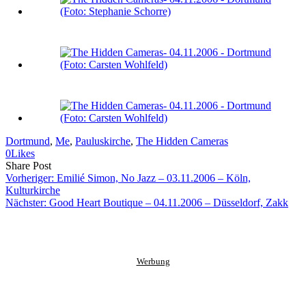
Dortmund
, 
Me
, 
Pauluskirche
, 
The Hidden Cameras
0
Likes
Share
Copy
Send
Share Post
on
URL
Link
Vorheriger:
Emilié Simon, No Jazz – 03.11.2006 – Köln,
Facebook
to
via
Kulturkirche
clipboard
eMail
Nächster:
Good Heart Boutique – 04.11.2006 – Düsseldorf, Zakk
Werbung