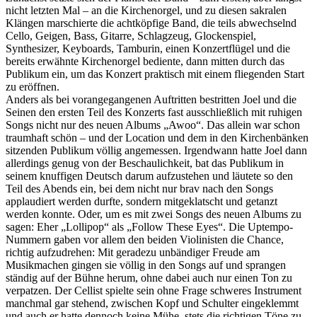
nicht letzten Mal – an die Kirchenorgel, und zu diesen sakralen
Klängen marschierte die achtköpfige Band, die teils abwechselnd
Cello, Geigen, Bass, Gitarre, Schlagzeug, Glockenspiel,
Synthesizer, Keyboards, Tamburin, einen Konzertflügel und die
bereits erwähnte Kirchenorgel bediente, dann mitten durch das
Publikum ein, um das Konzert praktisch mit einem fliegenden Start
zu eröffnen.
Anders als bei vorangegangenen Auftritten bestritten Joel und die
Seinen den ersten Teil des Konzerts fast ausschließlich mit ruhigen
Songs nicht nur des neuen Albums „Awoo“. Das allein war schon
traumhaft schön – und der Location und dem in den Kirchenbänken
sitzenden Publikum völlig angemessen. Irgendwann hatte Joel dann
allerdings genug von der Beschaulichkeit, bat das Publikum in
seinem knuffigen Deutsch darum aufzustehen und läutete so den
Teil des Abends ein, bei dem nicht nur brav nach den Songs
applaudiert werden durfte, sondern mitgeklatscht und getanzt
werden konnte. Oder, um es mit zwei Songs des neuen Albums zu
sagen: Eher „Lollipop“ als „Follow These Eyes“. Die Uptempo-
Nummern gaben vor allem den beiden Violinisten die Chance,
richtig aufzudrehen: Mit geradezu unbändiger Freude am
Musikmachen gingen sie völlig in den Songs auf und sprangen
ständig auf der Bühne herum, ohne dabei auch nur einen Ton zu
verpatzen. Der Cellist spielte sein ohne Frage schweres Instrument
manchmal gar stehend, zwischen Kopf und Schulter eingeklemmt
und auch er hatte dennoch keine Mühe, stets die richtigen Töne zu