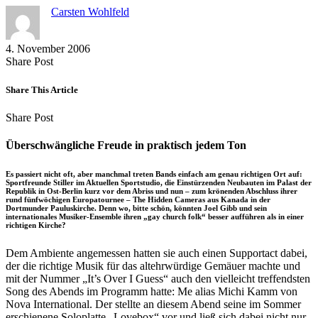
Carsten Wohlfeld
4. November 2006
Share
Copy
Send
Share Post
on
URL
Link
Facebook
to
via
Share This Article
clipboard
eMail
Share
Copy
Send
Share Post
on
URL
Link
Facebook
to
via
Überschwängliche Freude in praktisch jedem Ton
clipboard
eMail
Es passiert nicht oft, aber manchmal treten Bands einfach am genau richtigen Ort auf:
Sportfreunde Stiller im Aktuellen Sportstudio, die Einstürzenden Neubauten im Palast der
Republik in Ost-Berlin kurz vor dem Abriss und nun – zum krönenden Abschluss ihrer
rund fünfwöchigen Europatournee – The Hidden Cameras aus Kanada in der
Dortmunder Pauluskirche. Denn wo, bitte schön, könnten Joel Gibb und sein
internationales Musiker-Ensemble ihren „gay church folk“ besser aufführen als in einer
richtigen Kirche?
Dem Ambiente angemessen hatten sie auch einen Supportact dabei,
der die richtige Musik für das altehrwürdige Gemäuer machte und
mit der Nummer „It’s Over I Guess“ auch den vielleicht treffendsten
Song des Abends im Programm hatte: Me alias Michi Kamm von
Nova International. Der stellte an diesem Abend seine im Sommer
erschienene Soloplatte „Lovebox“ vor und ließ sich dabei nicht nur