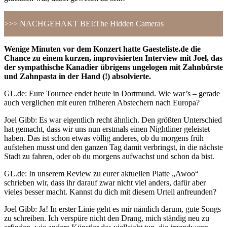
>>> NACHGEHAKT BEI:
The Hidden Cameras
Wenige Minuten vor dem Konzert hatte Gaesteliste.de die
Chance zu einem kurzen, improvisierten Interview mit Joel, das
der sympathische Kanadier übrigens ungelogen mit Zahnbürste
und Zahnpasta in der Hand (!) absolvierte.
GL.de: Eure Tournee endet heute in Dortmund. Wie war’s – gerade
auch verglichen mit euren früheren Abstechern nach Europa?
Joel Gibb: Es war eigentlich recht ähnlich. Den größten Unterschied
hat gemacht, dass wir uns nun erstmals einen Nightliner geleistet
haben. Das ist schon etwas völlig anderes, ob du morgens früh
aufstehen musst und den ganzen Tag damit verbringst, in die nächste
Stadt zu fahren, oder ob du morgens aufwachst und schon da bist.
GL.de: In unserem Review zu eurer aktuellen Platte „Awoo“
schrieben wir, dass ihr darauf zwar nicht viel anders, dafür aber
vieles besser macht. Kannst du dich mit diesem Urteil anfreunden?
Joel Gibb: Ja! In erster Linie geht es mir nämlich darum, gute Songs
zu schreiben. Ich verspüre nicht den Drang, mich ständig neu zu