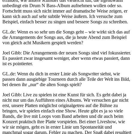
erfinden, wie andere Künstler das vielleicht tun, die irgendwann
unbedingt ein Drum N Bass-Album aufnehmen wollen oder so.
Fortschritt muss sich nicht immer auf dramatische Weise zeigen, er
kann sich auch auf sehr subtile Weise äußern. Ich versuche zum
Beispiel, einfach besser zu singen und bessere Songs zu schreiben.
GL.de: Wenn es so sehr um die Songs geht – wie wirkt sich das auf
die Arrangements der Songs aus, die ja heute Abend zum Beispiel
von gleich acht Musikern gespielt werden?
Joel Gibb: Die Arrangements der neuen Songs sind viel fokussierter.
Es passiert zwar insgesamt weniger, aber wenn etwas passiert, dann
ist es pointierter.
GL.de: Wenn du dich in erster Linie als Songwriter siehst, wie
passen dann ausgiebige Tourneen durch alle Teile der Welt ins Bild,
bei denen ihr „nur“ die alten Songs spielt?
Joel Gibb: Live zu spielen ist eine Kunst für sich. Es geht dabei ja
nicht nur um das Aufführen eines Albums. Wir versuchen gar nicht
erst, unsere Platten möglichst originalgetreu auf die Bühne zu
bringen, wir spielen einfach eine Show. Heute gibt es ja so viele
Bands, die live mit Loops vom Band arbeiten und dir auch beim
Konzert praktisch ihre Platte vorspielen. Bei einer Liveshow, wie
wir sie mögen, geht es in erster Linie um Spontaneität und
manchmal sogar darum, Fehler zu machen. Der Spaß dabei resultiert