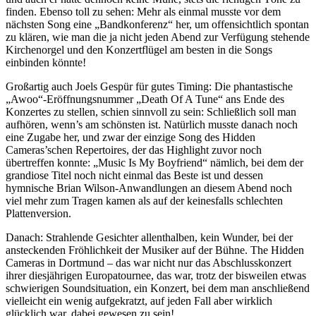
finden. Ebenso toll zu sehen: Mehr als einmal musste vor dem
nächsten Song eine „Bandkonferenz“ her, um offensichtlich spontan
zu klären, wie man die ja nicht jeden Abend zur Verfügung stehende
Kirchenorgel und den Konzertflügel am besten in die Songs
einbinden könnte!
Großartig auch Joels Gespür für gutes Timing: Die phantastische
„Awoo“-Eröffnungsnummer „Death Of A Tune“ ans Ende des
Konzertes zu stellen, schien sinnvoll zu sein: Schließlich soll man
aufhören, wenn’s am schönsten ist. Natürlich musste danach noch
eine Zugabe her, und zwar der einzige Song des Hidden
Cameras’schen Repertoires, der das Highlight zuvor noch
übertreffen konnte: „Music Is My Boyfriend“ nämlich, bei dem der
grandiose Titel noch nicht einmal das Beste ist und dessen
hymnische Brian Wilson-Anwandlungen an diesem Abend noch
viel mehr zum Tragen kamen als auf der keinesfalls schlechten
Plattenversion.
Danach: Strahlende Gesichter allenthalben, kein Wunder, bei der
ansteckenden Fröhlichkeit der Musiker auf der Bühne. The Hidden
Cameras in Dortmund – das war nicht nur das Abschlusskonzert
ihrer diesjährigen Europatournee, das war, trotz der bisweilen etwas
schwierigen Soundsituation, ein Konzert, bei dem man anschließend
vielleicht ein wenig aufgekratzt, auf jeden Fall aber wirklich
glücklich war, dabei gewesen zu sein!