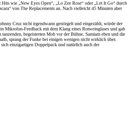
m mit Hits wie „New Eyes Open“, „Lo Zee Rose“ oder „Let It Go“ durch
scara“ von The Replacements an. Nach vielleicht 45 Minuten aber
 Johnny Cruz nicht irgendwann genörgelt und eingezählt, würde der
sein Mikrofon-Feedback mit dem Klang eines Rotweinglases und gab
en tanzenden, begeisterten Mob vor der Bühne. Samiam eben und die
shalb, sprang der Funke bei einigen wenigen nicht wirklich über.
 sich einzigartigen Doppelpack und natürlich auch der