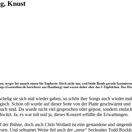
g, Knust
 sorgte bei manch einem für Euphorie. Doch nicht nur, weil beide Bands gerade faszinierend
egs (Gaesteliste.de berichtete aus Hamburg) und waren daher eher das I-Tüpfelchen. Das Ha
helig sie sich mal wieder gaben, so schön ihre Songs auch wieder mal 
isch. Schon oft wurde auf dieser Seite von der Platte geschwärmt und 
 auch sind. Da wurde nicht viel gesprochen oder gepost, sondern einfach 
itzt. Ja, es war toll und ja, dieses Konzert erfüllte die Erwartungen.
er Bühne, doch auch Chris Wollard ist eine gestandene und singende P
en. Und seltsamer Weise fiel auch der „neue“ Sechsaiter Todd Rockhill