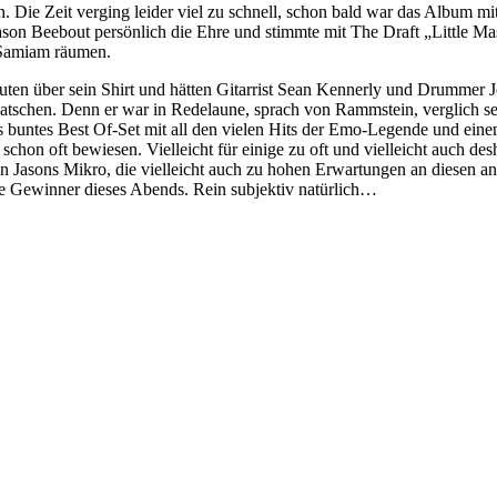
hen. Die Zeit verging leider viel zu schnell, schon bald war das Albu
son Beebout persönlich die Ehre und stimmte mit The Draft „Little Ma
 Samiam räumen.
nuten über sein Shirt und hätten Gitarrist Sean Kennerly und Drummer
atschen. Denn er war in Redelaune, sprach von Rammstein, verglich 
s buntes Best Of-Set mit all den vielen Hits der Emo-Legende und ein
schon oft bewiesen. Vielleicht für einige zu oft und vielleicht auch de
 Jasons Mikro, die vielleicht auch zu hohen Erwartungen an diesen an
ge Gewinner dieses Abends. Rein subjektiv natürlich…