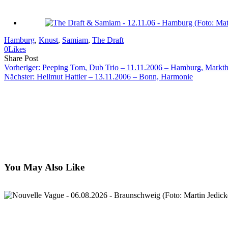
Hamburg
, 
Knust
, 
Samiam
, 
The Draft
0
Likes
Share
Copy
Send
Share Post
on
URL
Link
Vorheriger:
Peeping Tom, Dub Trio – 11.11.2006 – Hamburg, Markth
Facebook
to
via
Nächster:
Hellmut Hattler – 13.11.2006 – Bonn, Harmonie
clipboard
eMail
You May Also Like