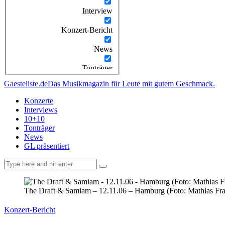
Interview
Konzert-Bericht
News
Tonträger
Gaesteliste.de
Das Musikmagazin für Leute mit gutem Geschmack.
Konzerte
Interviews
10+10
Tonträger
News
GL präsentiert
facebook-
instagramm
rss
1
The Draft & Samiam – 12.11.06 – Hamburg (Foto: Mathias Fr
Konzert-Bericht