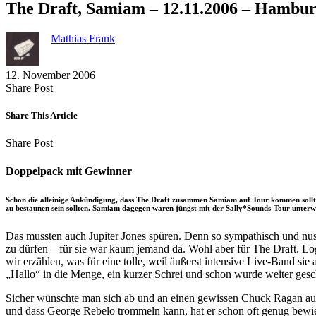
The Draft, Samiam – 12.11.2006 – Hambur
Mathias Frank
12. November 2006
Share
Copy
Send
Share Post
on
URL
Link
Facebook
to
via
Share This Article
clipboard
eMail
Share
Copy
Send
Share Post
on
URL
Link
Facebook
to
via
Doppelpack mit Gewinner
clipboard
eMail
Schon die alleinige Ankündigung, dass The Draft zusammen Samiam auf Tour kommen sollten,
zu bestaunen sein sollten. Samiam dagegen waren jüngst mit der Sally*Sounds-Tour unterw
Das mussten auch Jupiter Jones spüren. Denn so sympathisch und nusc
zu dürfen – für sie war kaum jemand da. Wohl aber für The Draft. Log
wir erzählen, was für eine tolle, weil äußerst intensive Live-Band sie
„Hallo“ in die Menge, ein kurzer Schrei und schon wurde weiter geschw
Sicher wünschte man sich ab und an einen gewissen Chuck Ragan auf d
und dass George Rebelo trommeln kann, hat er schon oft genug bewies