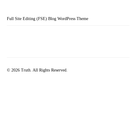
Full Site Editing (FSE) Blog WordPress Theme
© 2026 Truth. All Rights Reserved.
facebook-
instagramm
rss
1