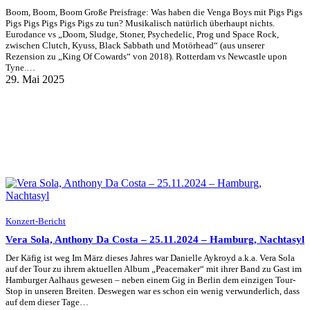
Boom, Boom, Boom Große Preisfrage: Was haben die Venga Boys mit Pigs Pigs
Pigs Pigs Pigs Pigs Pigs zu tun? Musikalisch natürlich überhaupt nichts.
Eurodance vs „Doom, Sludge, Stoner, Psychedelic, Prog und Space Rock,
zwischen Clutch, Kyuss, Black Sabbath und Motörhead“ (aus unserer
Rezension zu „King Of Cowards“ von 2018). Rotterdam vs Newcastle upon
Tyne.…
29. Mai 2025
Konzert-Bericht
Vera Sola, Anthony Da Costa – 25.11.2024 – Hamburg, Nachtasyl
Der Käfig ist weg Im März dieses Jahres war Danielle Aykroyd a.k.a. Vera Sola
auf der Tour zu ihrem aktuellen Album „Peacemaker“ mit ihrer Band zu Gast im
Hamburger Aalhaus gewesen – neben einem Gig in Berlin dem einzigen Tour-
Stop in unseren Breiten. Deswegen war es schon ein wenig verwunderlich, dass
auf dem dieser Tage…