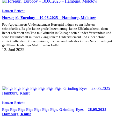
Konzert-Bericht
Horsegirl, Euroboy – 10.06.2025 – Hamburg, Molotow
Pop-Appeal meets Understatement Horsegirl mögen es am liebsten
schnörkellos. Es gibt keine große Inszenierung, keine Effekthascherei, denn
lieber zelebriert das Trio mit Wurzeln in Chicago sein blindes Verständnis und
seine Freundschaft mit viel klanglichem Understatement und einer betont
zurückhaltenden Bühnenpräsenz, bis man am Ende des kurzen Sets im sehr gut
gefüllten Hamburger Molotow das Gefühl…
12. Juni 2025
Konzert-Bericht
Pigs Pigs Pigs Pigs Pigs Pigs Pigs, Grinding Eyes – 28.05.2025 –
Hamburg, Knust