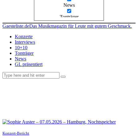
News
Tonträger
Gaesteliste.de
Das Musikmagazin für Leute mit gutem Geschmack.
Konzerte
Interviews
10+10
Tonträger
News
GL präsentiert
facebook-
instagramm
rss
1
Konzert-Bericht