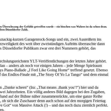
im Überschwang der Gefühle getroffen wurde – ein bisschen was Wahres ist da schon dran.
llten Düsseldorfer Zakk.
knackig-kurzen Garagenrock-Songs und ein, zwei Ausreißern ins
weiligkeit des weit über zweistündigen Auftritts überraschte dann
das Düsseldorfer Publikum zwar erst drei Nummern gehört, das
chslungsreichsten YLT-Veröffentlichungen der letzten Jahre gehört.
lan – anders als noch vor einigen Jahren – jede Menge Spielraum
eys Piano-Ballade „I Feel Like Going Home“ treffend gesetzt. Ebenso
 das Endlos-Finale mit „The Story Of Yo La Tango“ und dem einmal
n „Danke scheen“ (Ira: „That means ‚thank you‘!“) hier und da
zwei Jahrzehnten. Ein völlig anderes Bild dagegen bei den Zugaben,
die Band auf der Bühne näher zusammenrückte, um eine ganze Reihe
e, ob sich die Zuschauer denn auch schon auf den morgigen Feiertag
ve Got“ von Massive Attack (!) – und das noch dazu ziemlich perfekt.
en.