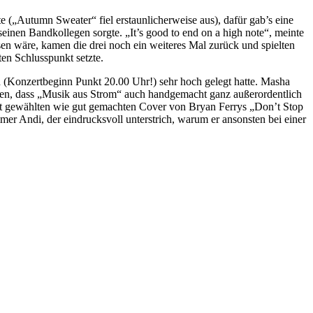
(„Autumn Sweater“ fiel erstaunlicherweise aus), dafür gab’s eine
einen Bandkollegen sorgte. „It’s good to end on a high note“, meinte
n wäre, kamen die drei noch ein weiteres Mal zurück und spielten
ten Schlusspunkt setzte.
d (Konzertbeginn Punkt 20.00 Uhr!) sehr hoch gelegt hatte. Masha
sen, dass „Musik aus Strom“ auch handgemacht ganz außerordentlich
gut gewählten wie gut gemachten Cover von Bryan Ferrys „Don’t Stop
r Andi, der eindrucksvoll unterstrich, warum er ansonsten bei einer