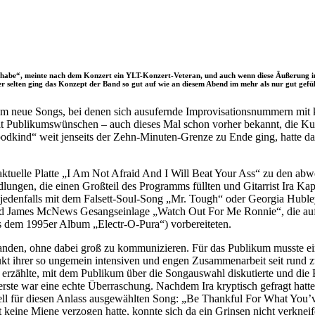
hen habe“, meinte nach dem Konzert ein YLT-Konzert-Veteran, und auch wenn diese Äußerung 
r selten ging das Konzept der Band so gut auf wie an diesem Abend im mehr als nur gut gefü
em neue Songs, bei denen sich ausufernde Improvisationsnummern mit 
t Publikumswünschen – auch dieses Mal schon vorher bekannt, die Kurz
Goodkind“ weit jenseits der Zehn-Minuten-Grenze zu Ende ging, hatte 
ktuelle Platte „I Am Not Afraid And I Will Beat Your Ass“ zu den abwe
ngen, die einen Großteil des Programms füllten und Gitarrist Ira Kap
n jedenfalls mit dem Falsett-Soul-Song „Mr. Tough“ oder Georgia Hubl
nd James McNews Gesangseinlage „Watch Out For Me Ronnie“, die auf
s dem 1995er Album „Electr-O-Pura“) vorbereiteten.
tanden, ohne dabei groß zu kommunizieren. Für das Publikum musste ei
dukt ihrer so ungemein intensiven und engen Zusammenarbeit seit rund 
ten erzählte, mit dem Publikum über die Songauswahl diskutierte und 
 erste war eine echte Überraschung. Nachdem Ira kryptisch gefragt hatt
ziell für diesen Anlass ausgewählten Song: „Be Thankful For What You’
t keine Miene verzogen hatte, konnte sich da ein Grinsen nicht verkneif