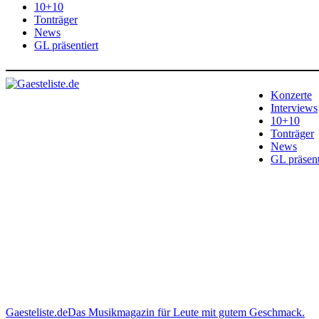
10+10
Tonträger
News
GL präsentiert
Konzerte
Interviews
10+10
Tonträger
News
GL präsent
Gaesteliste.de
Das Musikmagazin für Leute mit gutem Geschmack.