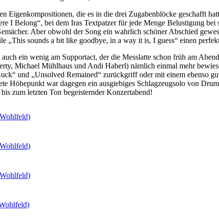
genkompositionen, die es in die drei Zugabenblöcke geschafft hatte 
e I Belong“, bei dem Iras Textpatzer für jede Menge Belustigung bei s
 Gemächer. Aber obwohl der Song ein wahrlich schöner Abschied gewese
e „This sounds a bit like goodbye, in a way it is, I guess“ einen perfek
t auch ein wenig am Supportact, der die Messlatte schon früh am Aben
berty, Michael Mühlhaus und Andi Haberl) nämlich einmal mehr bewie
ten „Luck“ und „Unsolved Remained“ zurückgriff oder mit einem ebenso 
ete Höhepunkt war dagegen ein ausgiebiges Schlagzeugsolo von Drumme
 bis zum letzten Ton begeisternder Konzertabend!