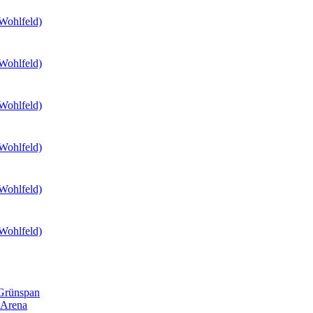
 Grünspan
 Arena