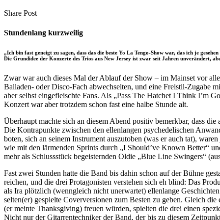
clipboard
eMail
Share
Copy
Send
Share Post
on
URL
Link
Facebook
to
via
Stundenlang kurzweilig
clipboard
eMail
„Ich bin fast geneigt zu sagen, dass das die beste Yo La Tengo-Show war, das ich je gese
Die Grundidee der Konzerte des Trios aus New Jersey ist zwar seit Jahren unverändert, abe
Zwar war auch dieses Mal der Ablauf der Show – im Mainset vor all
Balladen- oder Disco-Fach abwechselten, und eine Freistil-Zugabe mi
aber selbst eingefleischte Fans. Als „Pass The Hatchet I Think I’m 
Konzert war aber trotzdem schon fast eine halbe Stunde alt.
Überhaupt machte sich an diesem Abend positiv bemerkbar, dass die a
Die Kontrapunkte zwischen den ellenlangen psychedelischen Anwandlu
boten, sich an seinem Instrument auszutoben (was er auch tat), ware
wie mit den lärmenden Sprints durch „I Should’ve Known Better“ u
mehr als Schlussstück begeisternden Oldie „Blue Line Swingers“ (au
Fast zwei Stunden hatte die Band bis dahin schon auf der Bühne ges
reichen, und die drei Protagonisten verstehen sich eh blind: Das Pro
als Ira plötzlich (wenngleich nicht unerwartet) ellenlange Geschich
selten(er) gespielte Coverversionen zum Besten zu geben. Gleich die
(er meinte Thanksgiving) freuen würden, spielten die drei einen spe
Nicht nur der Gitarrentechniker der Band, der bis zu diesem Zeitpunk