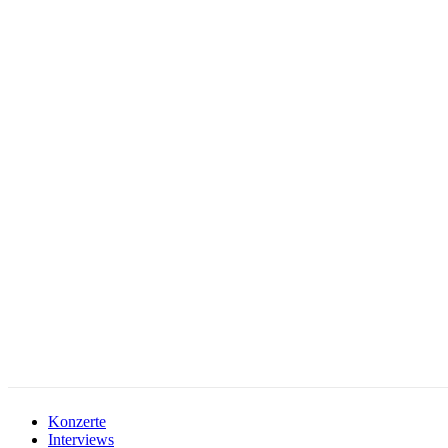
facebook-
instagramm
rss
1
Konzerte
Interviews