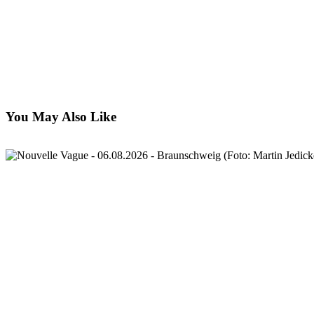
clipboard
eMail
You May Also Like