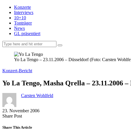
Konzerte
Interviews
10+10
Tonträger
News
GL präsentiert
facebook-
instagramm
rss
1
Yo La Tengo – 23.11.2006 – Düsseldorf (Foto: Carsten Wohlfe
Konzert-Bericht
Yo La Tengo, Masha Qrella – 23.11.2006 –
Carsten Wohlfeld
23. November 2006
Share
Copy
Send
Share Post
on
URL
Link
Facebook
to
via
Share This Article