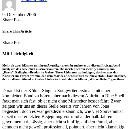
9. Dezember 2006
Share
Copy
Send
Share Post
on
URL
Link
Facebook
to
via
Share This Article
clipboard
eMail
Share
Copy
Send
Share Post
on
URL
Link
Facebook
to
via
Mit Leichtigkeit
clipboard
eMail
Mehr als zwei Männer mit ihren Akustikgitarren brauchte es an diesem Freitagabend
nicht, um das Blue Shell auszuverkaufen. Die meisten waren zwar gekommen, um
„ihrem“ Gallagher-Bruder im Geiste, Thees Uhlmann, zu huldigen, doch es war der
Künstler im Vorprogramm, der dem Star des Abends (fast) die Show stahl: Jona nämlich,
der an diesem Abend exklusive Einblicke in sein drittes Album „Wir schließen“ gewährte.
Darauf ist der Kölner Singer / Songwriter erstmals mit einer
kompletten Band zu hören, aber nach diesem Auftritt im Blue Shell
fragt man sich fast, ob er nicht ohne Mitstreiter besser fährt. Zwar
zeigten wir uns an dieser Stelle bereits vor Jahren von Jona
begeistert, doch es war geradezu erstaunlich, wie viel Souveränität
er seit unserer letzten Begegnung vor rund anderthalb Jahren
gewonnen hat. Lässig, aber nicht schluffig, auf den Punkt, aber
dennoch nicht gewollt professionell, pointiert, aber nicht klamaukig