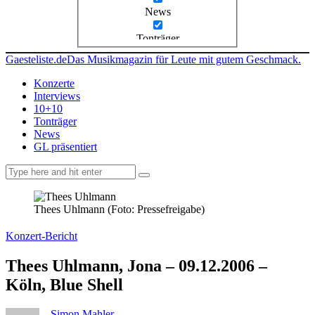
News
Tonträger
Gaesteliste.de
Das Musikmagazin für Leute mit gutem Geschmack.
Konzerte
Interviews
10+10
Tonträger
News
GL präsentiert
facebook-
instagramm
rss
1
Thees Uhlmann (Foto: Pressefreigabe)
Konzert-Bericht
Thees Uhlmann, Jona – 09.12.2006 –
Köln, Blue Shell
Simon Mahler