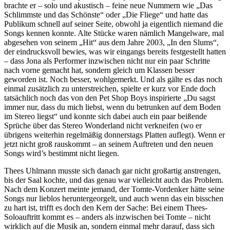
brachte er – solo und akustisch – feine neue Nummern wie „Das
Schlimmste und das Schönste“ oder „Die Fliege“ und hatte das
Publikum schnell auf seiner Seite, obwohl ja eigentlich niemand die
Songs kennen konnte. Alte Stücke waren nämlich Mangelware, mal
abgesehen von seinem „Hit“ aus dem Jahre 2003, „In den Slums“,
der eindrucksvoll bewies, was wir eingangs bereits festgestellt hatten
– dass Jona als Performer inzwischen nicht nur ein paar Schritte
nach vorne gemacht hat, sondern gleich um Klassen besser
geworden ist. Noch besser, wohlgemerkt. Und als gälte es das noch
einmal zusätzlich zu unterstreichen, spielte er kurz vor Ende doch
tatsächlich noch das von den Pet Shop Boys inspirierte „Du sagst
immer nur, dass du mich liebst, wenn du betrunken auf dem Boden
im Stereo liegst“ und konnte sich dabei auch ein paar beißende
Sprüche über das Stereo Wonderland nicht verkneifen (wo er
übrigens weiterhin regelmäßig donnerstags Platten auflegt). Wenn er
jetzt nicht groß rauskommt – an seinem Auftreten und den neuen
Songs wird’s bestimmt nicht liegen.
Thees Uhlmann musste sich danach gar nicht großartig anstrengen,
bis der Saal kochte, und das genau war vielleicht auch das Problem.
Nach dem Konzert meinte jemand, der Tomte-Vordenker hätte seine
Songs nur lieblos heruntergeorgelt, und auch wenn das ein bisschen
zu hart ist, trifft es doch den Kern der Sache: Bei einem Thees-
Soloauftritt kommt es – anders als inzwischen bei Tomte – nicht
wirklich auf die Musik an, sondern einmal mehr darauf, dass sich