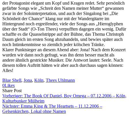
der Protagonist elegant um Kopf und Kragen redet. Sehr persönlich
gefärbte Songs wie „Schreit den Namen meiner Mutter“ gewannen
zwar in der Solointerpretation, und auch der Singalong bei „Die
Schönheit der Chance“ klang nur mit der Wandergitarre im
Hintergrund noch ergreifender, viele der Songs aus „Hieroglyphen
über der Stadt“ (O-Ton Thees) verpufften dagegen ein wenig. Dafür
schaffte es die Quasselstrippe auf der Bühne, das Thema Christoph
Daum gleich im ersten Song abzuhandeln, und bewies später auch
noch Intimkenntnisse so ziemlich jeder kölschen Tränke.
Klarer Punktsieger an diesem Abend aber: Jona! Nach dem Konzert
wurden wir dann noch gefragt, was ihn denn besser macht als
andere ähnlich gestrickte Musiker. Die Antwort lautet: Seele. Nach
diesem tollen Auftritt hätten wir aber auch durchaus sagen können:
Alles!
Blue Shell
, 
Jona
, 
Köln
, 
Thees Uhlmann
0
Likes
Share
Copy
Send
Share Post
on
URL
Link
Vorheriger:
The Book Of Daniel, Boy Omega – 07.12.2006 – Köln,
Facebook
to
via
Kulturbunker Mülheim
clipboard
eMail
Nächster:
Emma King & The Heartsets – 11.12.2006 –
Gelsenkirchen, Lokal ohne Namen