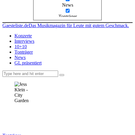
News
Tonträger
Gaesteliste.de
Das Musikmagazin für Leute mit gutem Geschmack.
Konzerte
Interviews
10+10
Tonträger
News
GL präsentiert
facebook-
instagramm
rss
1