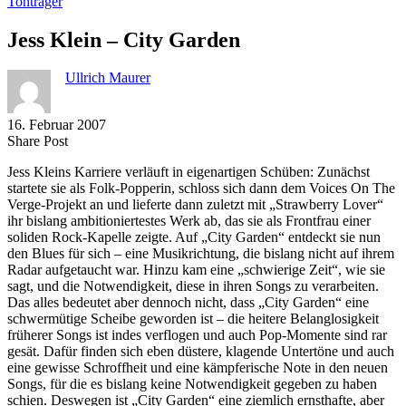
Tonträger
Jess Klein – City Garden
Ullrich Maurer
16. Februar 2007
Share
Copy
Send
Share Post
on
URL
Link
Jess Kleins Karriere verläuft in eigenartigen Schüben: Zunächst
Facebook
to
via
startete sie als Folk-Popperin, schloss sich dann dem Voices On The
clipboard
eMail
Verge-Projekt an und lieferte dann zuletzt mit „Strawberry Lover“
ihr bislang ambitioniertestes Werk ab, das sie als Frontfrau einer
soliden Rock-Kapelle zeigte. Auf „City Garden“ entdeckt sie nun
den Blues für sich – eine Musikrichtung, die bislang nicht auf ihrem
Radar aufgetaucht war. Hinzu kam eine „schwierige Zeit“, wie sie
sagt, und die Notwendigkeit, diese in ihren Songs zu verarbeiten.
Das alles bedeutet aber dennoch nicht, dass „City Garden“ eine
schwermütige Scheibe geworden ist – die heitere Belanglosigkeit
früherer Songs ist indes verflogen und auch Pop-Momente sind rar
gesät. Dafür finden sich eben düstere, klagende Untertöne und auch
eine gewisse Schroffheit und eine kämpferische Note in den neuen
Songs, für die es bislang keine Notwendigkeit gegeben zu haben
schien. Deswegen ist „City Garden“ eine ziemlich ernsthafte, aber