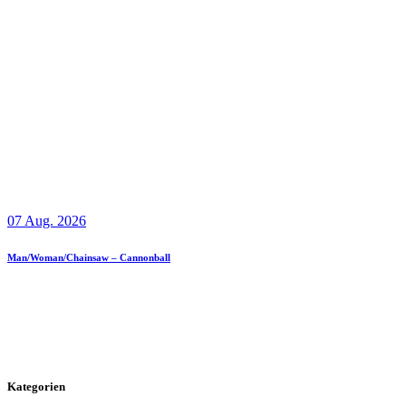
07 Aug. 2026
Man/Woman/Chainsaw – Cannonball
Kategorien