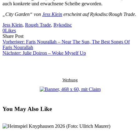
auch konkrete und erwachsene Scheibe geworden.
„City Garden“ von
Jess Klein
erscheint auf Rykodisc/Rough Trade.
Jess Klein
, 
Rough Trade
, 
Rykodisc
0
Likes
Share
Copy
Send
Share Post
on
URL
Link
Vorheriger:
Faris Nourallah – Near The Sun, The Best Songs Of
Facebook
to
via
Faris Nourallah
clipboard
eMail
Nächster:
Julie Doiron – Woke Myself Up
Werbung
You May Also Like