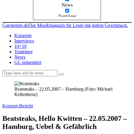
News
Tonträger
Gaesteliste.de
Das Musikmagazin für Leute mit gutem Geschmack.
Konzerte
Interviews
10+10
Tonträger
News
GL präsentiert
facebook-
instagramm
rss
1
Beatsteaks – 22.05.2007 – Hamburg (Foto: Michael
Kellenbenz)
Konzert-Bericht
Beatsteaks, Hello Kwitten – 22.05.2007 –
Hamburg, Uebel & Gefährlich