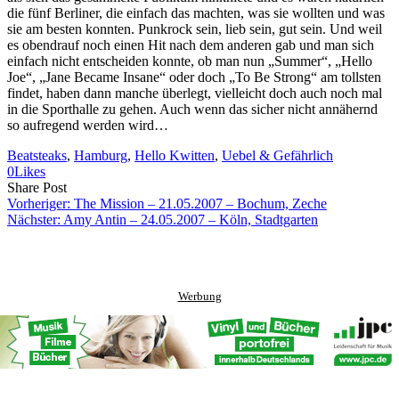
die fünf Berliner, die einfach das machten, was sie wollten und was
sie am besten konnten. Punkrock sein, lieb sein, gut sein. Und weil
es obendrauf noch einen Hit nach dem anderen gab und man sich
einfach nicht entscheiden konnte, ob man nun „Summer“, „Hello
Joe“, „Jane Became Insane“ oder doch „To Be Strong“ am tollsten
findet, haben dann manche überlegt, vielleicht doch auch noch mal
in die Sporthalle zu gehen. Auch wenn das sicher nicht annähernd
so aufregend werden wird…
Beatsteaks
, 
Hamburg
, 
Hello Kwitten
, 
Uebel & Gefährlich
0
Likes
Share
Copy
Send
Share Post
on
URL
Link
Vorheriger:
The Mission – 21.05.2007 – Bochum, Zeche
Facebook
to
via
Nächster:
Amy Antin – 24.05.2007 – Köln, Stadtgarten
clipboard
eMail
Werbung