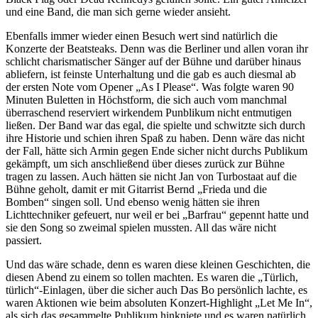
und eine Band, die man sich gerne wieder ansieht.
Ebenfalls immer wieder einen Besuch wert sind natürlich die
Konzerte der Beatsteaks. Denn was die Berliner und allen voran ihr
schlicht charismatischer Sänger auf der Bühne und darüber hinaus
abliefern, ist feinste Unterhaltung und die gab es auch diesmal ab
der ersten Note vom Opener „As I Please“. Was folgte waren 90
Minuten Buletten in Höchstform, die sich auch vom manchmal
überraschend reserviert wirkendem Punblikum nicht entmutigen
ließen. Der Band war das egal, die spielte und schwitzte sich durch
ihre Historie und schien ihren Spaß zu haben. Denn wäre das nicht
der Fall, hätte sich Armin gegen Ende sicher nicht durchs Publikum
gekämpft, um sich anschließend über dieses zurück zur Bühne
tragen zu lassen. Auch hätten sie nicht Jan von Turbostaat auf die
Bühne geholt, damit er mit Gitarrist Bernd „Frieda und die
Bomben“ singen soll. Und ebenso wenig hätten sie ihren
Lichttechniker gefeuert, nur weil er bei „Barfrau“ gepennt hatte und
sie den Song so zweimal spielen mussten. All das wäre nicht
passiert.
Und das wäre schade, denn es waren diese kleinen Geschichten, die
diesen Abend zu einem so tollen machten. Es waren die „Türlich,
türlich“-Einlagen, über die sicher auch Das Bo persönlich lachte, es
waren Aktionen wie beim absoluten Konzert-Highlight „Let Me In“,
als sich das gesammelte Publikum hinkniete und es waren natürlich