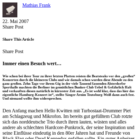
Mathias Frank
22. Mai 2007
Share
Copy
Send
Share Post
on
URL
Link
Facebook
to
via
Share This Article
clipboard
eMail
Share
Copy
Send
Share Post
on
URL
Link
Facebook
to
via
Immer einen Besuch wert…
clipboard
eMail
Wie schon bei ihrer Tour zu ihrer letzten Platten reisten die Beatsteaks vor den „großen“
Konzerten durch die kleineren Clubs und wie damals schon wurden diese Abende zu den
ganz großen. Zehn Tage vor ihrem Gig in der viele Tausend fassenden Alsterdorfer
Sporthalle machten die Berliner im gemütlichen Bunker-Club Uebel & Gefährlich Halt
und verkauften diesen natürlich in kürzester Zeit aus. „Es ist wohl klar, dass das hier das
eigentliche Hamburg-Konzert ist“, stellte Sänger Arnim Teutoburg-Weiß dann auch fest.
Und niemand wollte ihm widersprechen.
Den Anfang machen Hello Kwitten mit Turbostaat-Drummer Piet
am Schlagzeug und Mikrofon. Im bereits gut gefülltem Club rotzte
sich das norddeutsche Trio durch ihren lauten, wüsten und alles
andere als schlechten Hardcore-Punkrock, der seine Inspiration und
seine Einflüsse eindeutig in den 80er Jahren hat und Freunde von
Black Flag oder Dead Kennedys gefallen sollte. Ein guter Anheizer