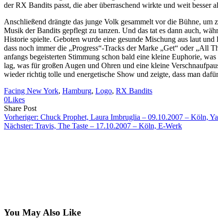
der RX Bandits passt, die aber überraschend wirkte und weit besser al
Anschließend drängte das junge Volk gesammelt vor die Bühne, um zu 
Musik der Bandits gepflegt zu tanzen. Und das tat es dann auch, wä
Historie spielte. Geboten wurde eine gesunde Mischung aus laut und l
dass noch immer die „Progress“-Tracks der Marke „Get“ oder „All Th
anfangs begeisterten Stimmung schon bald eine kleine Euphorie, was
lag, was für großen Augen und Ohren und eine kleine Verschnaufpause 
wieder richtig tolle und energetische Show und zeigte, dass man da
Facing New York
, 
Hamburg
, 
Logo
, 
RX Bandits
0
Likes
Share
Copy
Send
Share Post
on
URL
Link
Vorheriger:
Chuck Prophet, Laura Imbruglia – 09.10.2007 – Köln, Y
Facebook
to
via
Nächster:
Travis, The Taste – 17.10.2007 – Köln, E-Werk
clipboard
eMail
You May Also Like