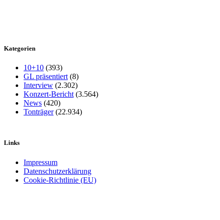
Kategorien
10+10
(393)
GL präsentiert
(8)
Interview
(2.302)
Konzert-Bericht
(3.564)
News
(420)
Tonträger
(22.934)
Links
Impressum
Datenschutzerklärung
Cookie-Richtlinie (EU)