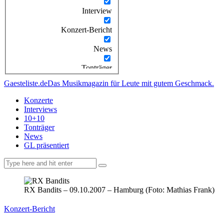
Interview
Konzert-Bericht
News
Tonträger
Gaesteliste.de
Das Musikmagazin für Leute mit gutem Geschmack.
Konzerte
Interviews
10+10
Tonträger
News
GL präsentiert
facebook-
instagramm
rss
1
RX Bandits – 09.10.2007 – Hamburg (Foto: Mathias Frank)
Konzert-Bericht