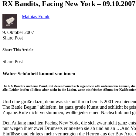
RX Bandits, Facing New York – 09.10.200
Mathias Frank
9. Oktober 2007
Share
Copy
Send
Share Post
on
URL
Link
Facebook
to
via
Share This Article
clipboard
eMail
Share
Copy
Send
Share Post
on
URL
Link
Facebook
to
via
Wahre Schönheit kommt von innen
clipboard
eMail
Die RX Bandits sind eine Band, mit deren Sound sich irgendwie alle anfreunden können, d
alle. Leider laufen all diese aber nicht in die Läden, wenn ein frisches Album der Kaliforni
Und eine große dazu, denn was sie auf ihrem bereits 2001 erschien
The Battle Begun“ abliefern, ist ganz große Kunst und schlicht begeis
Zugabe-Rufe nicht verstummen, wollte jeder einen Nachschub und gi
Den Anfang machten Facing New York, die sich zwar nicht ganz entsch
nur wegen ihrer zwei Drumsets erinnerten sie ab und an an …And Yo
Einflüsse und einiges mehr vermengten die Herren aus der Bay Area v