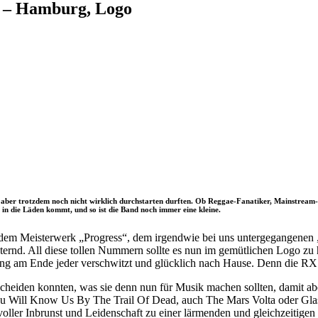
7 – Hamburg, Logo
ie aber trotzdem noch nicht wirklich durchstarten durften. Ob Reggae-Fanatiker, Mainstream
er in die Läden kommt, und so ist die Band noch immer eine kleine.
endem Meisterwerk „Progress“, dem irgendwie bei uns untergegangenen
ternd. All diese tollen Nummern sollte es nun im gemütlichen Logo zu h
ng am Ende jeder verschwitzt und glücklich nach Hause. Denn die RX B
eiden konnten, was sie denn nun für Musik machen sollten, damit aber
u Will Know Us By The Trail Of Dead, auch The Mars Volta oder Glas
oller Inbrunst und Leidenschaft zu einer lärmenden und gleichzeitigen