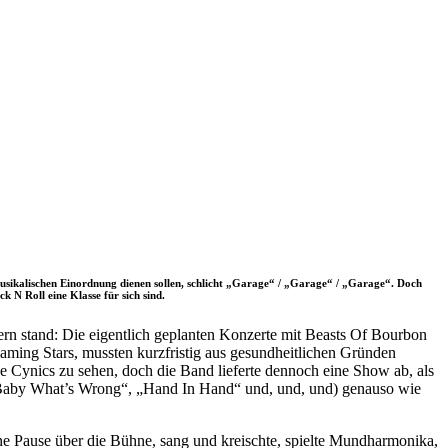
 musikalischen Einordnung dienen sollen, schlicht „Garage“ / „Garage“ / „Garage“. Doch
k N Roll eine Klasse für sich sind.
ern stand: Die eigentlich geplanten Konzerte mit Beasts Of Bourbon
Flaming Stars, mussten kurzfristig aus gesundheitlichen Gründen
 Cynics zu sehen, doch die Band lieferte dennoch eine Show ab, als
, „Baby What’s Wrong“, „Hand In Hand“ und, und, und) genauso wie
hne Pause über die Bühne, sang und kreischte, spielte Mundharmonika,