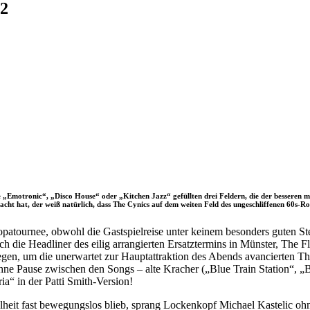
22
ie „Emotronic“, „Disco House“ oder „Kitchen Jazz“ gefüllten drei Feldern, die der besseren
racht hat, der weiß natürlich, dass The Cynics auf dem weiten Feld des ungeschliffenen 60s-Roc
opatournee, obwohl die Gastspielreise unter keinem besonders guten St
uch die Headliner des eilig arrangierten Ersatztermins in Münster, The 
gen, um die unerwartet zur Hauptattraktion des Abends avancierten The
g ohne Pause zwischen den Songs – alte Kracher („Blue Train Station“
a“ in der Patti Smith-Version!
olheit fast bewegungslos blieb, sprang Lockenkopf Michael Kastelic o