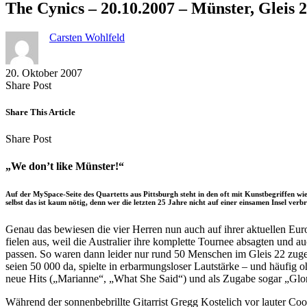
The Cynics – 20.10.2007 – Münster, Gleis 
Carsten Wohlfeld
20. Oktober 2007
Share
Copy
Send
Share Post
on
URL
Link
Facebook
to
via
Share This Article
clipboard
eMail
Share
Copy
Send
Share Post
on
URL
Link
Facebook
to
via
„We don’t like Münster!“
clipboard
eMail
Auf der MySpace-Seite des Quartetts aus Pittsburgh steht in den oft mit Kunstbegriffen w
selbst das ist kaum nötig, denn wer die letzten 25 Jahre nicht auf einer einsamen Insel verb
Genau das bewiesen die vier Herren nun auch auf ihrer aktuellen Eur
fielen aus, weil die Australier ihre komplette Tournee absagten und a
passen. So waren dann leider nur rund 50 Menschen im Gleis 22 zuge
seien 50 000 da, spielte in erbarmungsloser Lautstärke – und häufi
neue Hits („Marianne“, „What She Said“) und als Zugabe sogar „Glori
Während der sonnenbebrillte Gitarrist Gregg Kostelich vor lauter Co