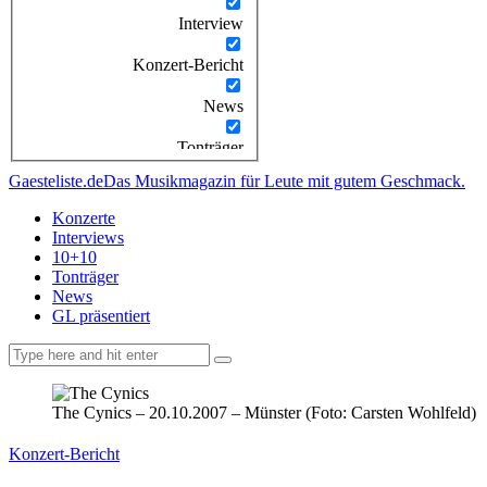
Interview
Konzert-Bericht
News
Tonträger
Gaesteliste.de
Das Musikmagazin für Leute mit gutem Geschmack.
Konzerte
Interviews
10+10
Tonträger
News
GL präsentiert
facebook-
instagramm
rss
1
The Cynics – 20.10.2007 – Münster (Foto: Carsten Wohlfeld)
Konzert-Bericht