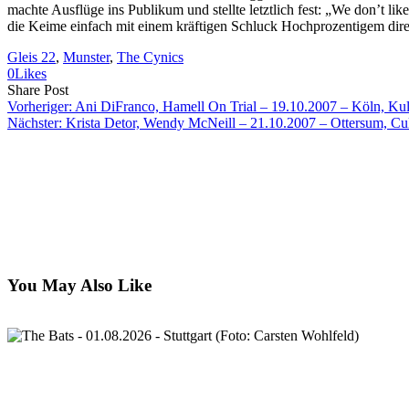
machte Ausflüge ins Publikum und stellte letztlich fest: „We don’t l
die Keime einfach mit einem kräftigen Schluck Hochprozentigem direk
Gleis 22
, 
Munster
, 
The Cynics
0
Likes
Share
Copy
Send
Share Post
on
URL
Link
Vorheriger:
Ani DiFranco, Hamell On Trial – 19.10.2007 – Köln, Kul
Facebook
to
via
Nächster:
Krista Detor, Wendy McNeill – 21.10.2007 – Ottersum, C
clipboard
eMail
You May Also Like