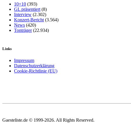
10+10
(393)
GL präsentiert
(8)
Interview
(2.302)
Konzert-Bericht
(3.564)
News
(420)
Tonträger
(22.934)
Links
Impressum
Datenschutzerklärung
Cookie-Richtlinie (EU)
Gaesteliste.de © 1999-2026. All Rights Reserved.