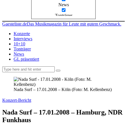
News
Tonträger
Gaesteliste.de
Das Musikmagazin für Leute mit gutem Geschmack.
Konzerte
Interviews
10+10
Tonträger
News
GL präsentiert
facebook-
instagramm
rss
1
Nada Surf – 17.01.2008 – Köln (Foto: M. Kellenbenz)
Konzert-Bericht
Nada Surf – 17.01.2008 – Hamburg, NDR
Funkhaus