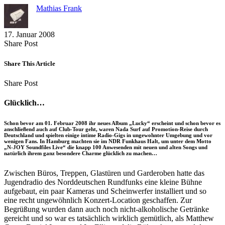
Mathias Frank
17. Januar 2008
Share
Copy
Send
Share Post
on
URL
Link
Facebook
to
via
Share This Article
clipboard
eMail
Share
Copy
Send
Share Post
on
URL
Link
Facebook
to
via
Glücklich…
clipboard
eMail
Schon bevor am 01. Februar 2008 ihr neues Album „Lucky“ erscheint und schon bevor es
anschließend auch auf Club-Tour geht, waren Nada Surf auf Promotion-Reise durch
Deutschland und spielten einige intime Radio-Gigs in ungewohnter Umgebung und vor
wenigen Fans. In Hamburg machten sie im NDR Funkhaus Halt, um unter dem Motto
„N-JOY Soundfiles Live“ die knapp 100 Anwesenden mit neuen und alten Songs und
natürlich ihrem ganz besondere Charme glücklich zu machen…
Zwischen Büros, Treppen, Glastüren und Garderoben hatte das
Jugendradio des Norddeutschen Rundfunks eine kleine Bühne
aufgebaut, ein paar Kameras und Scheinwerfer installiert und so
eine recht ungewöhnlich Konzert-Location geschaffen. Zur
Begrüßung wurden dann auch noch nicht-alkoholische Getränke
gereicht und so war es tatsächlich wirklich gemütlich, als Matthew