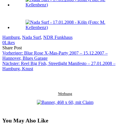
Hamburg
, 
Nada Surf
, 
NDR Funkhaus
0
Likes
Share
Copy
Send
Share Post
on
URL
Link
Vorheriger:
Blue Rose X-Mas-Party 2007 – 15.12.2007 –
Facebook
to
via
Hannover, Blues Garage
clipboard
eMail
Nächster:
Reel Big Fish, Streetlight Manifesto – 27.01.2008 –
Hamburg, Knust
Werbung
You May Also Like