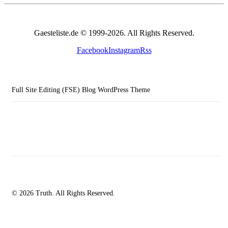
Gaesteliste.de © 1999-2026. All Rights Reserved.
Facebook
Instagram
Rss
Full Site Editing (FSE) Blog WordPress Theme
© 2026 Truth. All Rights Reserved.
facebook-
instagramm
rss
1