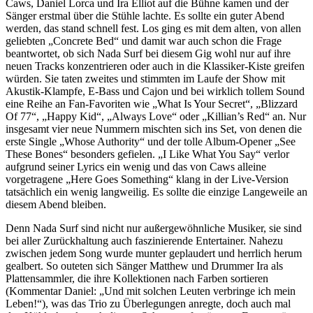
Caws, Daniel Lorca und Ira Elliot auf die Bühne kamen und der
Sänger erstmal über die Stühle lachte. Es sollte ein guter Abend
werden, das stand schnell fest. Los ging es mit dem alten, von allen
geliebten „Concrete Bed“ und damit war auch schon die Frage
beantwortet, ob sich Nada Surf bei diesem Gig wohl nur auf ihre
neuen Tracks konzentrieren oder auch in die Klassiker-Kiste greifen
würden. Sie taten zweites und stimmten im Laufe der Show mit
Akustik-Klampfe, E-Bass und Cajon und bei wirklich tollem Sound
eine Reihe an Fan-Favoriten wie „What Is Your Secret“, „Blizzard
Of 77“, „Happy Kid“, „Always Love“ oder „Killian’s Red“ an. Nur
insgesamt vier neue Nummern mischten sich ins Set, von denen die
erste Single „Whose Authority“ und der tolle Album-Opener „See
These Bones“ besonders gefielen. „I Like What You Say“ verlor
aufgrund seiner Lyrics ein wenig und das von Caws alleine
vorgetragene „Here Goes Something“ klang in der Live-Version
tatsächlich ein wenig langweilig. Es sollte die einzige Langeweile an
diesem Abend bleiben.
Denn Nada Surf sind nicht nur außergewöhnliche Musiker, sie sind
bei aller Zurückhaltung auch faszinierende Entertainer. Nahezu
zwischen jedem Song wurde munter geplaudert und herrlich herum
gealbert. So outeten sich Sänger Matthew und Drummer Ira als
Plattensammler, die ihre Kollektionen nach Farben sortieren
(Kommentar Daniel: „Und mit solchen Leuten verbringe ich mein
Leben!“), was das Trio zu Überlegungen anregte, doch auch mal