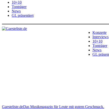
10+10
Tonträger
News
GL präsentiert
Konzerte
Interviews
10+10
Tonträger
News
GL präsent
Gaesteliste.de
Das Musikmagazin für Leute mit gutem Geschmack.