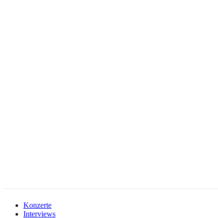
facebook-
instagramm
rss
1
Konzerte
Interviews