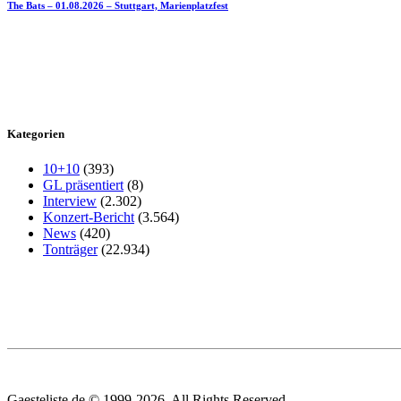
The Bats – 01.08.2026 – Stuttgart, Marienplatzfest
Kategorien
10+10
(393)
GL präsentiert
(8)
Interview
(2.302)
Konzert-Bericht
(3.564)
News
(420)
Tonträger
(22.934)
Gaesteliste.de © 1999-2026. All Rights Reserved.