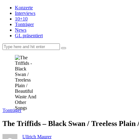
Konzerte
Interviews
10+10
Tonträger
News
GL präsentiert
facebook-
instagramm
rss
1
Tonträger
The Triffids – Black Swan / Treeless Plain
Ullrich Maurer