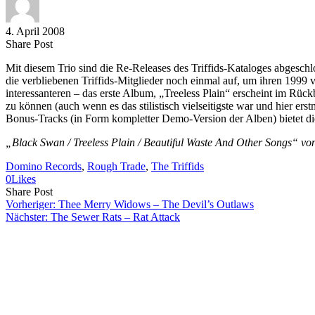
4. April 2008
Share
Copy
Send
Share Post
on
URL
Link
Mit diesem Trio sind die Re-Releases des Triffids-Kataloges abgeschlo
Facebook
to
via
die verbliebenen Triffids-Mitglieder noch einmal auf, um ihren 1999
clipboard
eMail
interessanteren – das erste Album, „Treeless Plain“ erscheint im Rüc
zu können (auch wenn es das stilistisch vielseitigste war und hier e
Bonus-Tracks (in Form kompletter Demo-Version der Alben) bietet die
„Black Swan / Treeless Plain / Beautiful Waste And Other Songs“ v
Domino Records
, 
Rough Trade
, 
The Triffids
0
Likes
Share
Copy
Send
Share Post
on
URL
Link
Vorheriger:
Thee Merry Widows – The Devil’s Outlaws
Facebook
to
via
Nächster:
The Sewer Rats – Rat Attack
clipboard
eMail