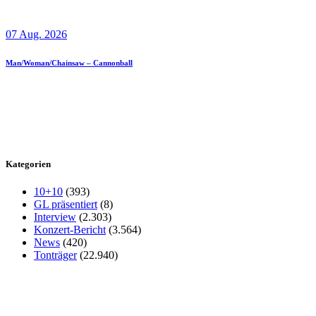
07 Aug. 2026
Man/Woman/Chainsaw – Cannonball
Kategorien
10+10
(393)
GL präsentiert
(8)
Interview
(2.303)
Konzert-Bericht
(3.564)
News
(420)
Tonträger
(22.940)