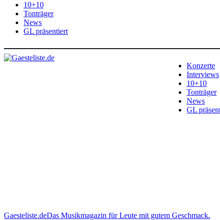
10+10
Tonträger
News
GL präsentiert
Konzerte
Interviews
10+10
Tonträger
News
GL präsent
Gaesteliste.de
Das Musikmagazin für Leute mit gutem Geschmack.