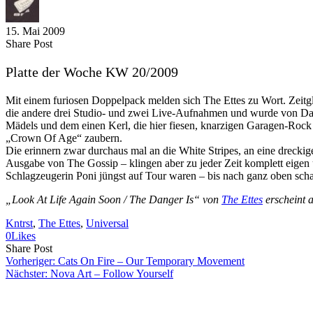
15. Mai 2009
Share
Copy
Send
Share Post
on
URL
Link
Facebook
to
via
Platte der Woche KW 20/2009
clipboard
eMail
Mit einem furiosen Doppelpack melden sich The Ettes zu Wort. Zeitgl
die andere drei Studio- und zwei Live-Aufnahmen und wurde von Da
Mädels und dem einen Kerl, die hier fiesen, knarzigen Garagen-Roc
„Crown Of Age“ zaubern.
Die erinnern zwar durchaus mal an die White Stripes, an eine drecki
Ausgabe von The Gossip – klingen aber zu jeder Zeit komplett eige
Schlagzeugerin Poni jüngst auf Tour waren – bis nach ganz oben schaff
„Look At Life Again Soon / The Danger Is“ von
The Ettes
erscheint a
Kntrst
, 
The Ettes
, 
Universal
0
Likes
Share
Copy
Send
Share Post
on
URL
Link
Vorheriger:
Cats On Fire – Our Temporary Movement
Facebook
to
via
Nächster:
Nova Art – Follow Yourself
clipboard
eMail