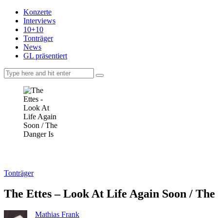
Konzerte
Interviews
10+10
Tonträger
News
GL präsentiert
facebook-
instagramm
rss
1
Tonträger
The Ettes – Look At Life Again Soon / The
Mathias Frank