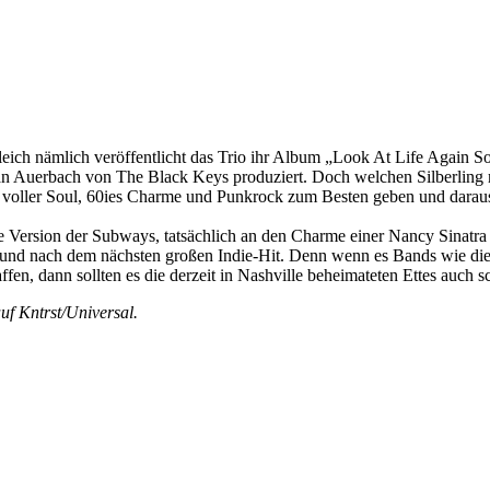
eich nämlich veröffentlicht das Trio ihr Album „Look At Life Again So
n Auerbach von The Black Keys produziert. Doch welchen Silberling m
k voller Soul, 60ies Charme und Punkrock zum Besten geben und darau
ge Version der Subways, tatsächlich an den Charme einer Nancy Sinatra
n und nach dem nächsten großen Indie-Hit. Denn wenn es Bands wie di
en, dann sollten es die derzeit in Nashville beheimateten Ettes auch s
uf Kntrst/Universal.