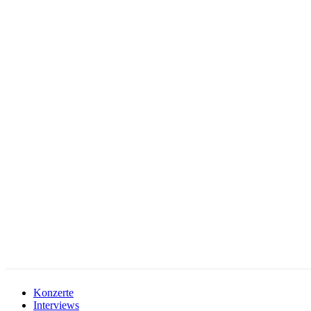
facebook-
instagramm
rss
1
Konzerte
Interviews