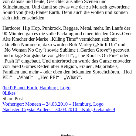
von damals und heute, Gesichter aus allen Szenen und
Stilrichtungen. Und damit so etwas wie der zu Mensch gewordene
Sound von (hed) Planet Earth. Denn auch die wollen und können
sich nicht entscheiden.
Hardcore, Hip Hop, Punkrock, Reggae, Metal, mehr. Im Laufe der
90 Minuten gab es die volle Packung und einen idealen Cross-Over.
Alte Kracher der Marke „Killing Time“ vermichten sich mit
aktuellen Nummern, dazu wurden Bob Marley („Stir It Up“ und
„No Woman No Cry“) sowie Sublime („Garden Grove“) gecovert
und ulkige Songstücke von „Beat It“, „The Roof Is On Fire“ oder
„Push It“ eingebaut. Und unterbrochen wurde das Ganze entweder
von Jared Gomes Reden über Religion, Frauen, Majorlabels,
Familien und mehr – oder eben den bekannten Sprechchören. „Hed
PE!“ – „What?“ – „Hed PE!“ – „What?“.
(hed) Planet Earth
, 
Hamburg
, 
Logo
0
Likes
Share
Copy
Send
Share Post
on
URL
Link
Vorheriger:
Moneen – 24.03.2010 – Hamburg, Logo
Facebook
to
via
Nächster:
Crystal Antlers – 30.03.2010 – Köln, Gebäude 9
clipboard
eMail
Werbung