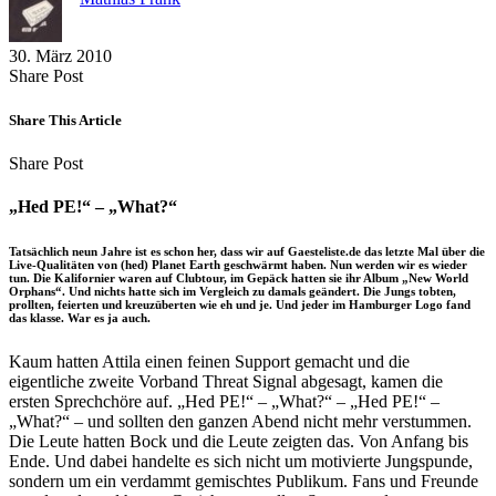
30. März 2010
Share
Copy
Send
Share Post
on
URL
Link
Facebook
to
via
Share This Article
clipboard
eMail
Share
Copy
Send
Share Post
on
URL
Link
Facebook
to
via
„Hed PE!“ – „What?“
clipboard
eMail
Tatsächlich neun Jahre ist es schon her, dass wir auf Gaesteliste.de das letzte Mal über die
Live-Qualitäten von (hed) Planet Earth geschwärmt haben. Nun werden wir es wieder
tun. Die Kalifornier waren auf Clubtour, im Gepäck hatten sie ihr Album „New World
Orphans“. Und nichts hatte sich im Vergleich zu damals geändert. Die Jungs tobten,
prollten, feierten und kreuzüberten wie eh und je. Und jeder im Hamburger Logo fand
das klasse. War es ja auch.
Kaum hatten Attila einen feinen Support gemacht und die
eigentliche zweite Vorband Threat Signal abgesagt, kamen die
ersten Sprechchöre auf. „Hed PE!“ – „What?“ – „Hed PE!“ –
„What?“ – und sollten den ganzen Abend nicht mehr verstummen.
Die Leute hatten Bock und die Leute zeigten das. Von Anfang bis
Ende. Und dabei handelte es sich nicht um motivierte Jungspunde,
sondern um ein verdammt gemischtes Publikum. Fans und Freunde