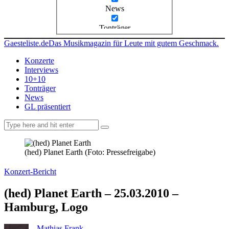
News
Tonträger
Gaesteliste.de
Das Musikmagazin für Leute mit gutem Geschmack.
Konzerte
Interviews
10+10
Tonträger
News
GL präsentiert
facebook-
instagramm
rss
1
(hed) Planet Earth (Foto: Pressefreigabe)
Konzert-Bericht
(hed) Planet Earth – 25.03.2010 –
Hamburg, Logo
Mathias Frank