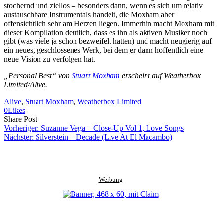
stochernd und ziellos – besonders dann, wenn es sich um relativ
austauschbare Instrumentals handelt, die Moxham aber
offensichtlich sehr am Herzen liegen. Immerhin macht Moxham mit
dieser Kompilation deutlich, dass es ihn als aktiven Musiker noch
gibt (was viele ja schon bezweifelt hatten) und macht neugierig auf
ein neues, geschlossenes Werk, bei dem er dann hoffentlich eine
neue Vision zu verfolgen hat.
„Personal Best“ von
Stuart Moxham
erscheint auf Weatherbox
Limited/Alive.
Alive
, 
Stuart Moxham
, 
Weatherbox Limited
0
Likes
Share
Copy
Send
Share Post
on
URL
Link
Vorheriger:
Suzanne Vega – Close-Up Vol 1, Love Songs
Facebook
to
via
Nächster:
Silverstein – Decade (Live At El Macambo)
clipboard
eMail
Werbung