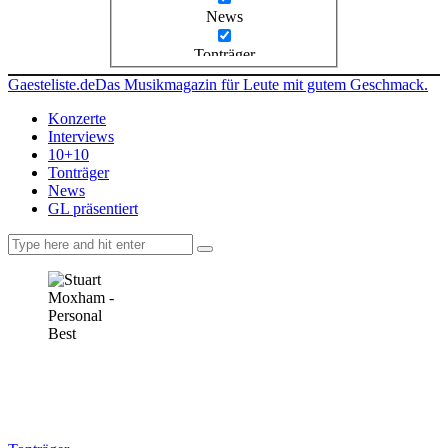
News
Tonträger
Gaesteliste.de
Das Musikmagazin für Leute mit gutem Geschmack.
Konzerte
Interviews
10+10
Tonträger
News
GL präsentiert
facebook-
instagramm
rss
1