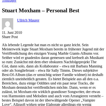
Tonträger
Stuart Moxham – Personal Best
Ullrich Maurer
11. Juni 2010
Share
Copy
Send
Share Post
on
URL
Link
Als lebende Legende hat man es nicht so ganz leicht. Sein
Facebook
to
via
Meisterwerk legte Stuart Moxham bereits in frühester Jugend mit der
clipboard
eMail
Veröffentlichung des einzigen Young Marble Giants-Albums vor.
Seither wird er gnadenlos daran gemessen und krebselt als Musikant
so rum: Zunächst mit dem eher obskuren Nachfolgeprojekt The
Gist, dann solo, dann als Kollaborator – etwa mit Barbara Manning
oder als Songlieferant – etwa für Sally Timms. Dieses subjektive
Best-Of-Album (das er umsichtig seiner Familie widmet) ist deshalb
ziemlich uneinheitlich geraten. Es bietet Beispiele aus all den o.a.
Bereichen, dazu einige Oddities und ein paar neue Tracks, die
Moxham demnächst veröffentlichen möchte. Dann, wenn er es
zulässt, ist Moxham ein wirklich grandioser Songwriter, der etwas
von Harmonien und Melodien und auch vom Arrangieren versteht –
bestes Beispiel davon ist der überwältigende Opener „Vampire
Love“. Allzuoft wirken seine Elaborate allerdings ein wenig