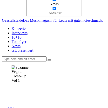
News
Tonträger
Gaesteliste.de
Das Musikmagazin für Leute mit gutem Geschmack.
Konzerte
Interviews
10+10
Tonträger
News
GL präsentiert
facebook-
instagramm
rss
1