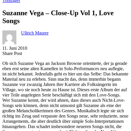
Tonträger
Suzanne Vega – Close-Up Vol 1, Love
Songs
Ullrich Maurer
11. Juni 2010
Share
Copy
Send
Share Post
on
URL
Link
Ob sich Suzanne Vega an Jackson Browne orientierte, der ja gerade
Facebook
to
via
eben erst seine alten Kamellen in Solo-Performances neu auflegte,
clipboard
eMail
ist nicht bekannt. Jedenfalls geht es hier um das Selbe: Das bekannte
Material neu zu erleben. Sinn macht das, denn immerhin begann
Suzanne vor zwanzig Jahren ihre Karriere als Folksängerin im
Village, wo sie noch heute zu Hause ist. Dieses erste Album der auf
vier Teile angelegten Serie beschäftigt sich mit den Love-Songs.
Wer Suzanne kennt, der wird ahnen, dass dieses auch Nicht-Love-
Songs sein können, denn nicht umsonst gilt Suzanne als eine der
großen Melancholikerinnen des Genres. Musikalisch legte sie sich
richtig ins Zeug und verpasste den Songs neue, sehr reduzierte, neue
Arrangements, die aber deutlich über simple Solo-Interpretationen
hinausgehen. Das schadet insbesondere neueren Songs nicht, die