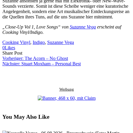
Suzanne ansonsten ja gerne mal mit Elektronik- oder New-Wave-
Sounds verzierte. Somit ist diese Scheibe weniger eine kuratorische
Angelegenheit, sondern eine Art musikalischer Entdeckungsreise an
die Quellen ihres Tuns, auf die uns Suzanne hier mitnimmt.
„Close-Up Vol 1, Love Songs“ von
Suzanne Vega
erscheint auf
Cooking Vinyl/Indigo.
Cooking Vinyl
, 
Indigo
, 
Suzanne Vega
0
Likes
Share
Copy
Send
Share Post
on
URL
Link
Vorheriger:
The Acorn – No Ghost
Facebook
to
via
Nächster:
Stuart Moxham – Personal Best
clipboard
eMail
Werbung
You May Also Like