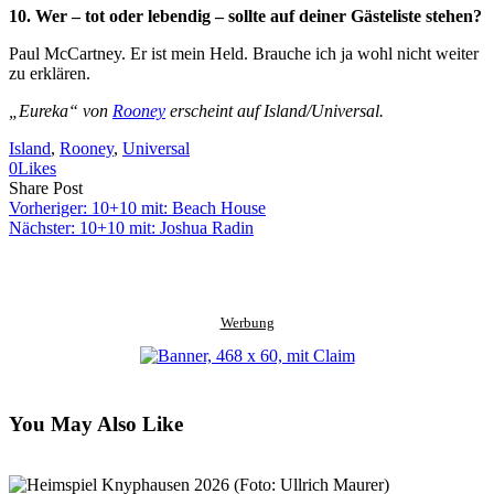
10. Wer – tot oder lebendig – sollte auf deiner Gästeliste stehen?
Paul McCartney. Er ist mein Held. Brauche ich ja wohl nicht weiter
zu erklären.
„Eureka“ von
Rooney
erscheint auf Island/Universal.
Island
, 
Rooney
, 
Universal
0
Likes
Share
Copy
Send
Share Post
on
URL
Link
Vorheriger:
10+10 mit: Beach House
Facebook
to
via
Nächster:
10+10 mit: Joshua Radin
clipboard
eMail
Werbung
You May Also Like