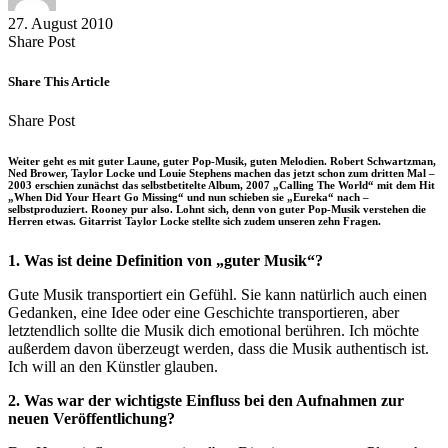
27. August 2010
Share
Copy
Send
Share Post
on
URL
Link
Facebook
to
via
Share This Article
clipboard
eMail
Share
Copy
Send
Share Post
on
URL
Link
Facebook
to
via
Weiter geht es mit guter Laune, guter Pop-Musik, guten Melodien. Robert Schwartzman,
clipboard
eMail
Ned Brower, Taylor Locke und Louie Stephens machen das jetzt schon zum dritten Mal –
2003 erschien zunächst das selbstbetitelte Album, 2007 „Calling The World“ mit dem Hit
„When Did Your Heart Go Missing“ und nun schieben sie „Eureka“ nach –
selbstproduziert. Rooney pur also. Lohnt sich, denn von guter Pop-Musik verstehen die
Herren etwas. Gitarrist Taylor Locke stellte sich zudem unseren zehn Fragen.
1. Was ist deine Definition von „guter Musik“?
Gute Musik transportiert ein Gefühl. Sie kann natürlich auch einen
Gedanken, eine Idee oder eine Geschichte transportieren, aber
letztendlich sollte die Musik dich emotional berühren. Ich möchte
außerdem davon überzeugt werden, dass die Musik authentisch ist.
Ich will an den Künstler glauben.
2. Was war der wichtigste Einfluss bei den Aufnahmen zur
neuen Veröffentlichung?