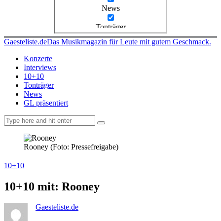
News
Tonträger
Gaesteliste.de
Das Musikmagazin für Leute mit gutem Geschmack.
Konzerte
Interviews
10+10
Tonträger
News
GL präsentiert
facebook-
instagramm
rss
1
Rooney (Foto: Pressefreigabe)
10+10
10+10 mit: Rooney
Gaesteliste.de