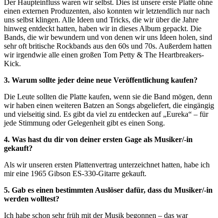
Der Haupteinfluss waren wir selbst. Dies ist unsere erste Platte ohne
einen externen Produzenten, also konnten wir letztendlich nur nach
uns selbst klingen. Alle Ideen und Tricks, die wir über die Jahre
hinweg entdeckt hatten, haben wir in dieses Album gepackt. Die
Bands, die wir bewundern und von denen wir uns Ideen holen, sind
sehr oft britische Rockbands aus den 60s und 70s. Außerdem hatten
wir irgendwie alle einen großen Tom Petty & The Heartbreakers-
Kick.
3. Warum sollte jeder deine neue Veröffentlichung kaufen?
Die Leute sollten die Platte kaufen, wenn sie die Band mögen, denn
wir haben einen weiteren Batzen an Songs abgeliefert, die eingängig
und vielseitig sind. Es gibt da viel zu entdecken auf „Eureka“ – für
jede Stimmung oder Gelegenheit gibt es einen Song.
4. Was hast du dir von deiner ersten Gage als Musiker/-in
gekauft?
Als wir unseren ersten Plattenvertrag unterzeichnet hatten, habe ich
mir eine 1965 Gibson ES-330-Gitarre gekauft.
5. Gab es einen bestimmten Auslöser dafür, dass du Musiker/-in
werden wolltest?
Ich habe schon sehr früh mit der Musik begonnen – das war