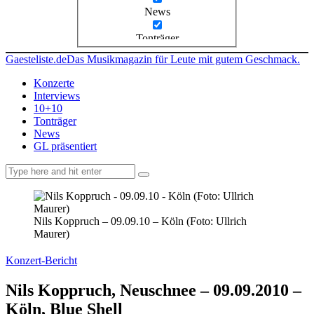
News
Tonträger
Gaesteliste.de
Das Musikmagazin für Leute mit gutem Geschmack.
Konzerte
Interviews
10+10
Tonträger
News
GL präsentiert
facebook-
instagramm
rss
1
Nils Koppruch – 09.09.10 – Köln (Foto: Ullrich
Maurer)
Konzert-Bericht
Nils Koppruch, Neuschnee – 09.09.2010 –
Köln, Blue Shell