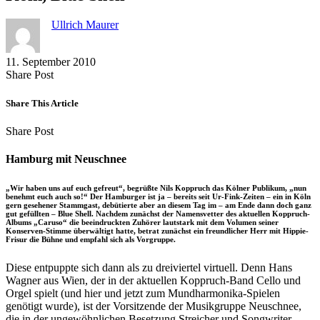
Ullrich Maurer
11. September 2010
Share
Copy
Send
Share Post
on
URL
Link
Facebook
to
via
Share This Article
clipboard
eMail
Share
Copy
Send
Share Post
on
URL
Link
Facebook
to
via
Hamburg mit Neuschnee
clipboard
eMail
„Wir haben uns auf euch gefreut“, begrüßte Nils Koppruch das Kölner Publikum, „nun
benehmt euch auch so!“ Der Hamburger ist ja – bereits seit Ur-Fink-Zeiten – ein in Köln
gern gesehener Stammgast, debütierte aber an diesem Tag im – am Ende dann doch ganz
gut gefüllten – Blue Shell. Nachdem zunächst der Namensvetter des aktuellen Koppruch-
Albums „Caruso“ die beeindruckten Zuhörer lautstark mit dem Volumen seiner
Konserven-Stimme überwältigt hatte, betrat zunächst ein freundlicher Herr mit Hippie-
Frisur die Bühne und empfahl sich als Vorgruppe.
Diese entpuppte sich dann als zu dreiviertel virtuell. Denn Hans
Wagner aus Wien, der in der aktuellen Koppruch-Band Cello und
Orgel spielt (und hier und jetzt zum Mundharmonika-Spielen
genötigt wurde), ist der Vorsitzende der Musikgruppe Neuschnee,
die in der ungewöhnlichen Besetzung Streicher und Songwriter