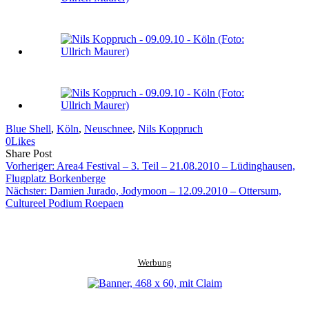
Blue Shell
, 
Köln
, 
Neuschnee
, 
Nils Koppruch
0
Likes
Share
Copy
Send
Share Post
on
URL
Link
Vorheriger:
Area4 Festival – 3. Teil – 21.08.2010 – Lüdinghausen,
Facebook
to
via
Flugplatz Borkenberge
clipboard
eMail
Nächster:
Damien Jurado, Jodymoon – 12.09.2010 – Ottersum,
Cultureel Podium Roepaen
Werbung