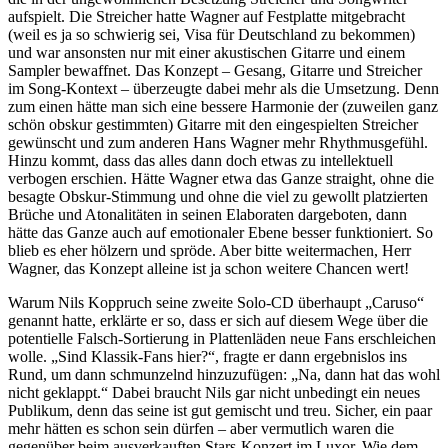
aufspielt. Die Streicher hatte Wagner auf Festplatte mitgebracht
(weil es ja so schwierig sei, Visa für Deutschland zu bekommen)
und war ansonsten nur mit einer akustischen Gitarre und einem
Sampler bewaffnet. Das Konzept – Gesang, Gitarre und Streicher
im Song-Kontext – überzeugte dabei mehr als die Umsetzung. Denn
zum einen hätte man sich eine bessere Harmonie der (zuweilen ganz
schön obskur gestimmten) Gitarre mit den eingespielten Streicher
gewünscht und zum anderen Hans Wagner mehr Rhythmusgefühl.
Hinzu kommt, dass das alles dann doch etwas zu intellektuell
verbogen erschien. Hätte Wagner etwa das Ganze straight, ohne die
besagte Obskur-Stimmung und ohne die viel zu gewollt platzierten
Brüche und Atonalitäten in seinen Elaboraten dargeboten, dann
hätte das Ganze auch auf emotionaler Ebene besser funktioniert. So
blieb es eher hölzern und spröde. Aber bitte weitermachen, Herr
Wagner, das Konzept alleine ist ja schon weitere Chancen wert!
Warum Nils Koppruch seine zweite Solo-CD überhaupt „Caruso“
genannt hatte, erklärte er so, dass er sich auf diesem Wege über die
potentielle Falsch-Sortierung in Plattenläden neue Fans erschleichen
wolle. „Sind Klassik-Fans hier?“, fragte er dann ergebnislos ins
Rund, um dann schmunzelnd hinzuzufügen: „Na, dann hat das wohl
nicht geklappt.“ Dabei braucht Nils gar nicht unbedingt ein neues
Publikum, denn das seine ist gut gemischt und treu. Sicher, ein paar
mehr hätten es schon sein dürfen – aber vermutlich waren die
gegenüber beim ausverkauften Stars-Konzert im Luxor. Wie dem