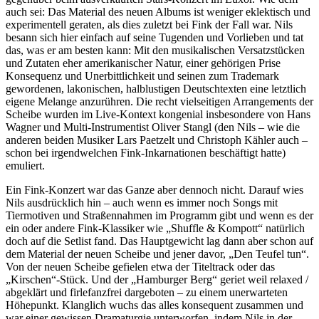
auch sei: Das Material des neuen Albums ist weniger eklektisch und
experimentell geraten, als dies zuletzt bei Fink der Fall war. Nils
besann sich hier einfach auf seine Tugenden und Vorlieben und tat
das, was er am besten kann: Mit den musikalischen Versatzstücken
und Zutaten eher amerikanischer Natur, einer gehörigen Prise
Konsequenz und Unerbittlichkeit und seinen zum Trademark
gewordenen, lakonischen, halblustigen Deutschtexten eine letztlich
eigene Melange anzurühren. Die recht vielseitigen Arrangements der
Scheibe wurden im Live-Kontext kongenial insbesondere von Hans
Wagner und Multi-Instrumentist Oliver Stangl (den Nils – wie die
anderen beiden Musiker Lars Paetzelt und Christoph Kähler auch –
schon bei irgendwelchen Fink-Inkarnationen beschäftigt hatte)
emuliert.
Ein Fink-Konzert war das Ganze aber dennoch nicht. Darauf wies
Nils ausdrücklich hin – auch wenn es immer noch Songs mit
Tiermotiven und Straßennahmen im Programm gibt und wenn es der
ein oder andere Fink-Klassiker wie „Shuffle & Kompott“ natürlich
doch auf die Setlist fand. Das Hauptgewicht lag dann aber schon auf
dem Material der neuen Scheibe und jener davor, „Den Teufel tun“.
Von der neuen Scheibe gefielen etwa der Titeltrack oder das
„Kirschen“-Stück. Und der „Hamburger Berg“ geriet weil relaxed /
abgeklärt und firlefanzfrei dargeboten – zu einem unerwarteten
Höhepunkt. Klanglich wuchs das alles konsequent zusammen und
war einer gewissen Dramaturgie unterworfen, indem Nils in der