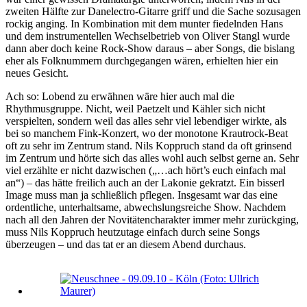
zweiten Hälfte zur Danelectro-Gitarre griff und die Sache sozusagen
rockig anging. In Kombination mit dem munter fiedelnden Hans
und dem instrumentellen Wechselbetrieb von Oliver Stangl wurde
dann aber doch keine Rock-Show daraus – aber Songs, die bislang
eher als Folknummern durchgegangen wären, erhielten hier ein
neues Gesicht.
Ach so: Lobend zu erwähnen wäre hier auch mal die
Rhythmusgruppe. Nicht, weil Paetzelt und Kähler sich nicht
verspielten, sondern weil das alles sehr viel lebendiger wirkte, als
bei so manchem Fink-Konzert, wo der monotone Krautrock-Beat
oft zu sehr im Zentrum stand. Nils Koppruch stand da oft grinsend
im Zentrum und hörte sich das alles wohl auch selbst gerne an. Sehr
viel erzählte er nicht dazwischen („…ach hört’s euch einfach mal
an“) – das hätte freilich auch an der Lakonie gekratzt. Ein bisserl
Image muss man ja schließlich pflegen. Insgesamt war das eine
ordentliche, unterhaltsame, abwechslungsreiche Show. Nachdem
nach all den Jahren der Novitätencharakter immer mehr zurückging,
muss Nils Koppruch heutzutage einfach durch seine Songs
überzeugen – und das tat er an diesem Abend durchaus.