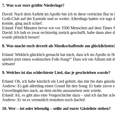
7. Was war eure größte Niederlage?
David: Nach dem Auftritt im Apollo bin ich in diese verrückte Bar 
Goth-Club auf der Eastside und so weiter. Allerdings hatten wir tags
konnte, ging auch schief.
Erland: Fünf Minuten bevor wir vor 3500 Menschen auf dem Times Squ
David: Ich hab es zwar rechtzeitig zurück geschafft, habe dann aber 
wurde plötzlich besser!
8. Was macht euch derzeit als Musikschaffende am glücklichsten
Erland: Wirklich glücklich gemacht hat mich, dass ich im Apollo in H
spielen jetzt einen walisischen Folk-Song!“ Dass wir ein Album mit 
seltsam!
9. Welches ist das schlechteste Lied, das je geschrieben wurde?
Erland: Oh, ich habe kürzlich ein Lied gehört, das mir bis dato gän
Andrew: Es gab allerding einen Grund für den Song: Er hatte zuvor e
Unverfängliches nach, an dem nichts auszusetzen sein würde.
Erland: Ah, es gibt also eine Vorgeschichte dazu – und ich dachte schon
Andrew: Er ist es vermutlich trotzdem noch (lacht)!
10. Wer – tot oder lebendig – sollte auf eurer Gästeliste stehen?