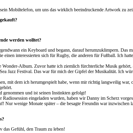
ein Mobiltelefon, um uns das wirklich beeindruckende Artwork zu zei
 gekauft?
ende werden wolltet?
 irgendwann ein Keyboard und begann, darauf herumzuklimpern. Das m
 einen interessierten sich für Rugby, die anderen für Fußball. Ich hatt
e Wonder-Album. Zuvor hatte ich ziemlich fürchterliche Musik gehört, a
a Jazz Festival. Das war für mich der Gipfel der Musikalität. Ich wür
, mit dem ich herumgespielt habe, wenn mir richtig langweilig war, obw
gehört.
and genommen und ist seinen Instinkten gefolgt!
iner Radiosession eingeladen wurden, haben wir Danny im Scherz vorgesch
auf! Nur wenige Monate später – die besagte Freundin war inzwischen l
s?
tiv das Gefühl, den Traum zu leben!