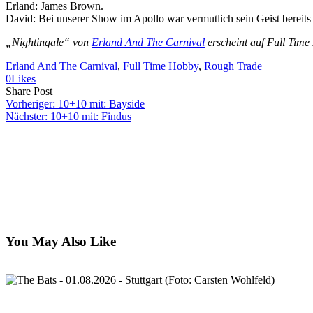
Erland: James Brown.
David: Bei unserer Show im Apollo war vermutlich sein Geist bereits an
„Nightingale“ von
Erland And The Carnival
erscheint auf Full Tim
Erland And The Carnival
, 
Full Time Hobby
, 
Rough Trade
0
Likes
Share
Copy
Send
Share Post
on
URL
Link
Vorheriger:
10+10 mit: Bayside
Facebook
to
via
Nächster:
10+10 mit: Findus
clipboard
eMail
You May Also Like