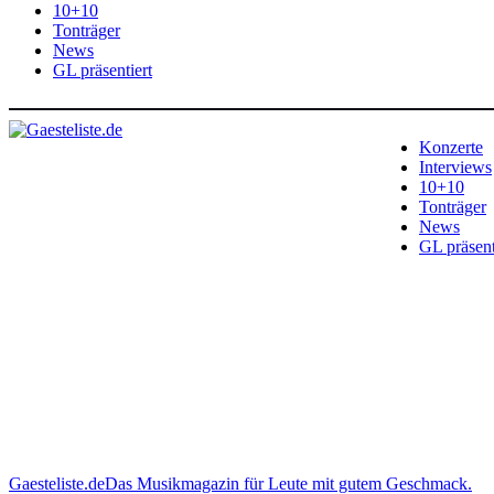
10+10
Tonträger
News
GL präsentiert
Konzerte
Interviews
10+10
Tonträger
News
GL präsent
Gaesteliste.de
Das Musikmagazin für Leute mit gutem Geschmack.