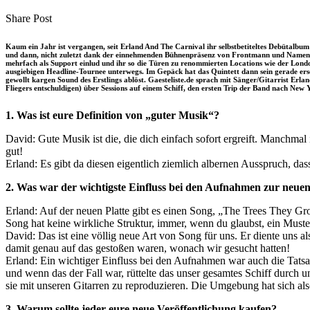
clipboard
eMail
Share
Copy
Send
Share Post
on
URL
Link
Facebook
to
via
Kaum ein Jahr ist vergangen, seit Erland And The Carnival ihr selbstbetiteltes Debütalbum 
clipboard
eMail
und dann, nicht zuletzt dank der einnehmenden Bühnenpräsenz von Frontmann und Namensge
mehrfach als Support einlud und ihr so die Türen zu renommierten Locations wie der Lond
ausgiebigen Headline-Tournee unterwegs. Im Gepäck hat das Quintett dann sein gerade ers
gewollt kargen Sound des Erstlings ablöst. Gaesteliste.de sprach mit Sänger/Gitarrist Er
Fliegers entschuldigen) über Sessions auf einem Schiff, den ersten Trip der Band nach New
1. Was ist eure Definition von „guter Musik“?
David: Gute Musik ist die, die dich einfach sofort ergreift. Manchmal 
gut!
Erland: Es gibt da diesen eigentlich ziemlich albernen Ausspruch, das
2. Was war der wichtigste Einfluss bei den Aufnahmen zur neuen
Erland: Auf der neuen Platte gibt es einen Song, „The Trees They Grow
Song hat keine wirkliche Struktur, immer, wenn du glaubst, ein Muste
David: Das ist eine völlig neue Art von Song für uns. Er diente uns 
damit genau auf das gestoßen waren, wonach wir gesucht hatten!
Erland: Ein wichtiger Einfluss bei den Aufnahmen war auch die Tats
und wenn das der Fall war, rüttelte das unser gesamtes Schiff durch 
sie mit unseren Gitarren zu reproduzieren. Die Umgebung hat sich als
3. Warum sollte jeder eure neue Veröffentlichung kaufen?