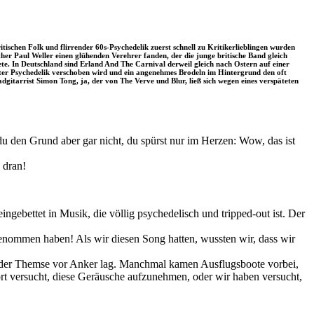
tischen Folk und flirrender 60s-Psychedelik zuerst schnell zu Kritikerlieblingen wurden
 Paul Weller einen glühenden Verehrer fanden, der die junge britische Band gleich
e. In Deutschland sind Erland And The Carnival derweil gleich nach Ostern auf einer
nter Psychedelik verschoben wird und ein angenehmes Brodeln im Hintergrund den oft
itarrist Simon Tong, ja, der von The Verve und Blur, ließ sich wegen eines verspäteten
t du den Grund aber gar nicht, du spürst nur im Herzen: Wow, das ist
 dran!
ngebettet in Musik, die völlig psychedelisch und tripped-out ist. Der
fgenommen haben! Als wir diesen Song hatten, wussten wir, dass wir
uf der Themse vor Anker lag. Manchmal kamen Ausflugsboote vorbei,
ort versucht, diese Geräusche aufzunehmen, oder wir haben versucht,