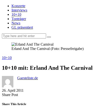
Konzerte
Interviews
10+10
Tonträger
News
GL präsentiert
facebook-
instagramm
rss
1
Erland And The Carnival (Foto: Pressefreigabe)
10+10
10+10 mit: Erland And The Carnival
Gaesteliste.de
26. April 2011
Share
Copy
Send
Share Post
on
URL
Link
Facebook
to
via
Share This Article