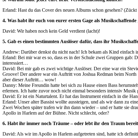
Erland: Hast du das Cover des neuen Albums schon gesehen? (Zückt s
4. Was habt ihr euch von eurer ersten Gage als Musikschaffende
David: Wir haben noch kein Geld verdient (lacht)!
5. Gab es einen bestimmten Auslöser dafür, dass ihr Musikschaff
Andrew: Darüber denkst du nicht nach! Ich bekam als Kind einfach
Erland: Bei mir war es so, dass es in der Schule zwei Gruppen gab: Die
interessiert…
David: Bei mir gab es zwei wichtige Auslöser. Der eine war ein Stevi
Groove! Der andere war ein Auftritt von Joshua Redman beim North Se
aber dieser Auftritt… wow!
Danny: Meine Freundin hatte bei sich zu Hause einen Bass herumstehen
erlernen. Ich hatte zuvor noch nicht einmal besonders intensiv Musik 
David: Er ist ein Naturtalent. Er hat das Instrument einfach in die H
Erland: Unser alter Bassist wollte aussteigen, und als wir dann zu e
Zwei Wochen später trafen wir ihn dann wieder – und er hatte sie dr
Apollo in Harlem auf der Bühne. Nicht schlecht, oder?
6. Habt ihr immer noch Träume – oder lebt ihr den Traum bereit
David: Als wir im Apollo in Harlem aufgetreten sind, hatte ich defini