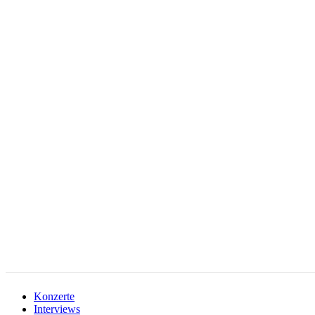
facebook-
instagramm
rss
1
Konzerte
Interviews