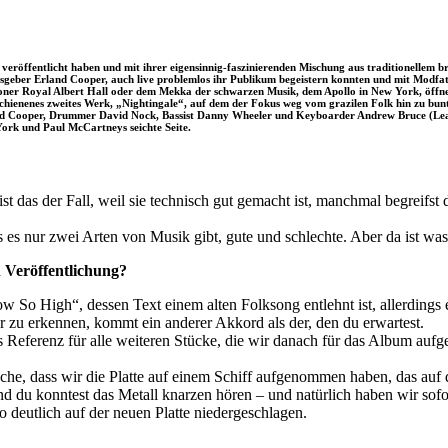
veröffentlicht haben und mit ihrer eigensinnig-faszinierenden Mischung aus traditionellem bri
ber Erland Cooper, auch live problemlos ihr Publikum begeistern konnten und mit Modfather
oner Royal Albert Hall oder dem Mekka der schwarzen Musik, dem Apollo in New York, öffnet
chienenes zweites Werk, „Nightingale“, auf dem der Fokus weg vom grazilen Folk hin zu bu
land Cooper, Drummer David Nock, Bassist Danny Wheeler und Keyboarder Andrew Bruce (Leadg
 York und Paul McCartneys seichte Seite.
ist das der Fall, weil sie technisch gut gemacht ist, manchmal begreifs
s es nur zwei Arten von Musik gibt, gute und schlechte. Aber da ist was
 Veröffentlichung?
 So High“, dessen Text einem alten Folksong entlehnt ist, allerdings ei
r zu erkennen, kommt ein anderer Akkord als der, den du erwartest.
als Referenz für alle weiteren Stücke, die wir danach für das Album au
ache, dass wir die Platte auf einem Schiff aufgenommen haben, das a
und du konntest das Metall knarzen hören – und natürlich haben wir sof
o deutlich auf der neuen Platte niedergeschlagen.