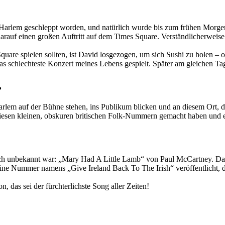
in Harlem geschleppt worden, und natürlich wurde bis zum frühen Morge
 darauf einen großen Auftritt auf dem Times Square. Verständlicherwei
are spielen sollten, ist David losgezogen, um sich Sushi zu holen – 
das schlechteste Konzert meines Lebens gespielt. Später am gleichen T
?
arlem auf der Bühne stehen, ins Publikum blicken und an diesem Ort, d
diesen kleinen, obskuren britischen Folk-Nummern gemacht haben und e
zlich unbekannt war: „Mary Had A Little Lamb“ von Paul McCartney. Das
ine Nummer namens „Give Ireland Back To The Irish“ veröffentlicht, de
, das sei der fürchterlichste Song aller Zeiten!