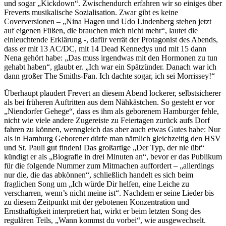
und sogar „Kickdown“. Zwischendurch erfahren wir so einiges über
Freverts musikalische Sozialisation. Zwar gibt es keine
Coverversionen – „Nina Hagen und Udo Lindenberg stehen jetzt
auf eigenen Füßen, die brauchen mich nicht mehr“, lautet die
einleuchtende Erklärung -, dafür verrät der Protagonist des Abends,
dass er mit 13 AC/DC, mit 14 Dead Kennedys und mit 15 dann
Nena gehört habe: „Das muss irgendwas mit den Hormonen zu tun
gehabt haben“, glaubt er. „Ich war ein Spätzünder. Danach war ich
dann großer The Smiths-Fan. Ich dachte sogar, ich sei Morrissey!“
Überhaupt plaudert Frevert an diesem Abend lockerer, selbstsicherer
als bei früheren Auftritten aus dem Nähkästchen. So gesteht er vor
„Niendorfer Gehege“, dass es ihm als geborenem Hamburger fehle,
nicht wie viele andere Zugereiste zu Feiertagen zurück aufs Dorf
fahren zu können, wenngleich das aber auch etwas Gutes habe: Nur
als in Hamburg Geborener dürfe man nämlich gleichzeitig den HSV
und St. Pauli gut finden! Das großartige „Der Typ, der nie übt“
kündigt er als „Biografie in drei Minuten an“, bevor er das Publikum
für die folgende Nummer zum Mitmachen auffordert – „allerdings
nur die, die das abkönnen“, schließlich handelt es sich beim
fraglichen Song um „Ich würde Dir helfen, eine Leiche zu
verscharren, wenn’s nicht meine ist“. Nachdem er seine Lieder bis
zu diesem Zeitpunkt mit der gebotenen Konzentration und
Ernsthaftigkeit interpretiert hat, wirkt er beim letzten Song des
regulären Teils, „Wann kommst du vorbei“, wie ausgewechselt.