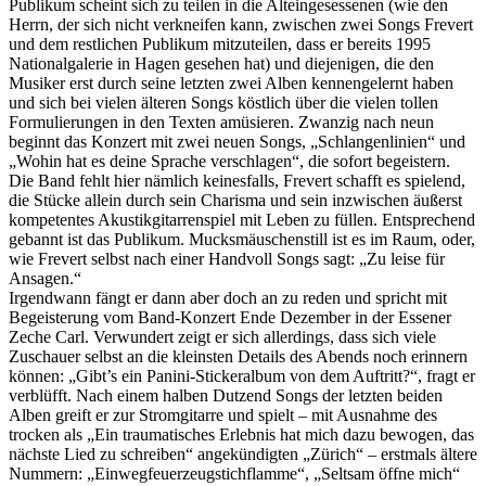
Publikum scheint sich zu teilen in die Alteingesessenen (wie den
Herrn, der sich nicht verkneifen kann, zwischen zwei Songs Frevert
und dem restlichen Publikum mitzuteilen, dass er bereits 1995
Nationalgalerie in Hagen gesehen hat) und diejenigen, die den
Musiker erst durch seine letzten zwei Alben kennengelernt haben
und sich bei vielen älteren Songs köstlich über die vielen tollen
Formulierungen in den Texten amüsieren. Zwanzig nach neun
beginnt das Konzert mit zwei neuen Songs, „Schlangenlinien“ und
„Wohin hat es deine Sprache verschlagen“, die sofort begeistern.
Die Band fehlt hier nämlich keinesfalls, Frevert schafft es spielend,
die Stücke allein durch sein Charisma und sein inzwischen äußerst
kompetentes Akustikgitarrenspiel mit Leben zu füllen. Entsprechend
gebannt ist das Publikum. Mucksmäuschenstill ist es im Raum, oder,
wie Frevert selbst nach einer Handvoll Songs sagt: „Zu leise für
Ansagen.“
Irgendwann fängt er dann aber doch an zu reden und spricht mit
Begeisterung vom Band-Konzert Ende Dezember in der Essener
Zeche Carl. Verwundert zeigt er sich allerdings, dass sich viele
Zuschauer selbst an die kleinsten Details des Abends noch erinnern
können: „Gibt’s ein Panini-Stickeralbum von dem Auftritt?“, fragt er
verblüfft. Nach einem halben Dutzend Songs der letzten beiden
Alben greift er zur Stromgitarre und spielt – mit Ausnahme des
trocken als „Ein traumatisches Erlebnis hat mich dazu bewogen, das
nächste Lied zu schreiben“ angekündigten „Zürich“ – erstmals ältere
Nummern: „Einwegfeuerzeugstichflamme“, „Seltsam öffne mich“