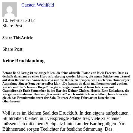
Carsten Wohlfeld
10. Februar 2012
Share
Copy
Send
Share Post
on
URL
Link
Facebook
to
via
Share This Article
clipboard
eMail
Share
Copy
Send
Share Post
on
URL
Link
Facebook
to
via
Keine Bruchlandung
clipboard
eMail
Betont Band-lastig ist sie ausgefallen, die feine aktuelle Platte von Niels Frevert. Dass es
deshalb durchaus zu einer Herausforderung werden könnte, die neuen Stücke von „Zettel
auf dem Boden“ bei Konzerten solo auf die Bühne zu bringen, war auch dem Hamburger
Ausnahme-Singer/Songwriter selbst klar. „Da kannst du dann mal kommen und gucken,
wie ich auf die Schnauze fliege!“, sagte er augenzwinkernd beim Interview mit
Gaesteliste.de Ende September in der Bar des Kölner Chelsea Hotels. Eine Einladung, die
wir gerne annahmen. Um den „Nervenkitzel“ noch zusätzlich zu erhöhen, besuchten wir
gleich das Premierenkonzert der Solo-Tournee Anfang Februar im bitterkalten
Oberhausen.
Voll ist es im kleinen Saal des Druckluft. In den eigens aufgebauten
Stuhlreihen bleiben nur versprengte Plätze frei, viele Zuschauer
müssen sich mit einem Stehplatz hinten an der Bar begnügen. Am
Bühnenrand sorgen Teelichter für festliche Stimmung. Das