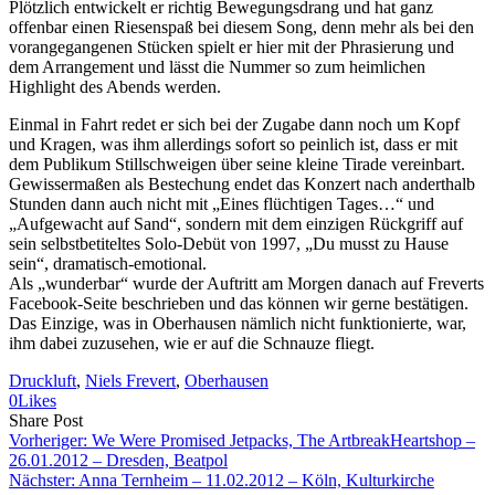
Plötzlich entwickelt er richtig Bewegungsdrang und hat ganz
offenbar einen Riesenspaß bei diesem Song, denn mehr als bei den
vorangegangenen Stücken spielt er hier mit der Phrasierung und
dem Arrangement und lässt die Nummer so zum heimlichen
Highlight des Abends werden.
Einmal in Fahrt redet er sich bei der Zugabe dann noch um Kopf
und Kragen, was ihm allerdings sofort so peinlich ist, dass er mit
dem Publikum Stillschweigen über seine kleine Tirade vereinbart.
Gewissermaßen als Bestechung endet das Konzert nach anderthalb
Stunden dann auch nicht mit „Eines flüchtigen Tages…“ und
„Aufgewacht auf Sand“, sondern mit dem einzigen Rückgriff auf
sein selbstbetiteltes Solo-Debüt von 1997, „Du musst zu Hause
sein“, dramatisch-emotional.
Als „wunderbar“ wurde der Auftritt am Morgen danach auf Freverts
Facebook-Seite beschrieben und das können wir gerne bestätigen.
Das Einzige, was in Oberhausen nämlich nicht funktionierte, war,
ihm dabei zuzusehen, wie er auf die Schnauze fliegt.
Druckluft
, 
Niels Frevert
, 
Oberhausen
0
Likes
Share
Copy
Send
Share Post
on
URL
Link
Vorheriger:
We Were Promised Jetpacks, The ArtbreakHeartshop –
Facebook
to
via
26.01.2012 – Dresden, Beatpol
clipboard
eMail
Nächster:
Anna Ternheim – 11.02.2012 – Köln, Kulturkirche