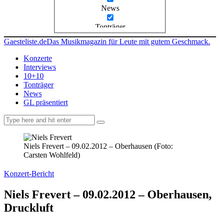
News
Tonträger
Gaesteliste.de
Das Musikmagazin für Leute mit gutem Geschmack.
Konzerte
Interviews
10+10
Tonträger
News
GL präsentiert
facebook-
instagramm
rss
1
Niels Frevert – 09.02.2012 – Oberhausen (Foto:
Carsten Wohlfeld)
Konzert-Bericht
Niels Frevert – 09.02.2012 – Oberhausen,
Druckluft