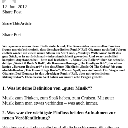
12. Juni 2012
Share
Copy
Send
Share Post
on
URL
Link
Facebook
to
via
Share This Article
clipboard
eMail
Share
Copy
Send
Share Post
on
URL
Link
Facebook
to
via
Wir sparen es uns an dieser Stelle einfach mal, The Bones näher vorzustellen. Sondern
clipboard
eMail
freuen uns einfach tierisch, dass die schwedischen Punk N Roll-Giganten nach fünf Jahren
endlich wieder mit einem neuen Album am Start sind. „Monkeys With Guns“ heißt das
gute Stück, es ist natürlich mal wieder ziemlich heiß geworden. Und zwar tatsächlich
komplett. Angefangen bei – bitte mal festhalten – „Bones City Rollers“ über das schnelle,
deftige „State Of Rock N Roll“, die Ramones-Homage „The Hooligan Bob“, das ultra-
lässige „Burnout Boulevard“ oder das Album-Highlight „Smile Of The Cobra“ bis zum
abschließenden „This Hound Dogs Rocks“. Was ein Spaß, was ein Sound. Für Sänger und
Gitarrist Beef Bonanza ist das „dreckiger Punk’n’Roll, aber mit ordentlichem
Mitsingfaktor“. Eben diesem Kerl haben wir unsere zehn Fragen gestellt.
1. Was ist deine Definition von „guter Musik“?
Musik zum Trinken, zum Spaß haben, zum Cruisen. Mit guter
Musik kann man etwas verbinden – was auch immer.
2. Was war der wichtigste Einfluss bei den Aufnahmen zur
neuen Veröffentlichung?
Wie immer das Leben selbst und all die beschissenen Situationen.