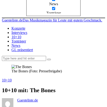
News
Tonträger
Gaesteliste.de
Das Musikmagazin für Leute mit gutem Geschmack.
Konzerte
Interviews
10+10
Tonträger
News
GL präsentiert
facebook-
instagramm
rss
1
The Bones (Foto: Pressefreigabe)
10+10
10+10 mit: The Bones
Gaesteliste.de