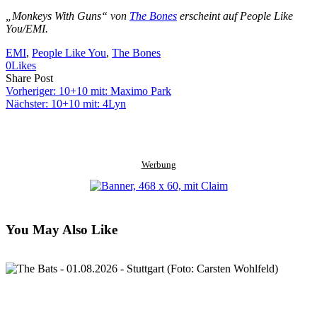
„Monkeys With Guns“ von
The Bones
erscheint auf People Like
You/EMI.
EMI
, 
People Like You
, 
The Bones
0
Likes
Share
Copy
Send
Share Post
on
URL
Link
Vorheriger:
10+10 mit: Maximo Park
Facebook
to
via
Nächster:
10+10 mit: 4Lyn
clipboard
eMail
Werbung
You May Also Like