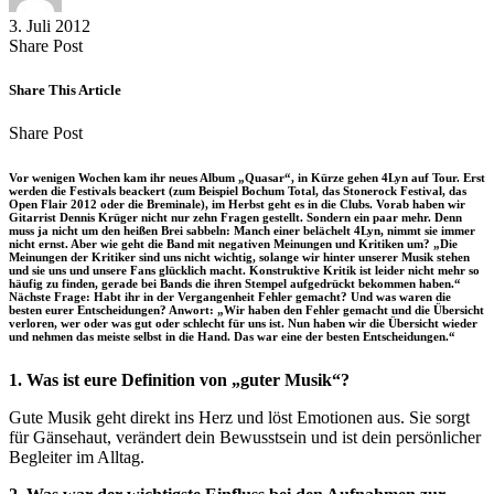
3. Juli 2012
Share
Copy
Send
Share Post
on
URL
Link
Facebook
to
via
Share This Article
clipboard
eMail
Share
Copy
Send
Share Post
on
URL
Link
Facebook
to
via
Vor wenigen Wochen kam ihr neues Album „Quasar“, in Kürze gehen 4Lyn auf Tour. Erst
clipboard
eMail
werden die Festivals beackert (zum Beispiel Bochum Total, das Stonerock Festival, das
Open Flair 2012 oder die Breminale), im Herbst geht es in die Clubs. Vorab haben wir
Gitarrist Dennis Krüger nicht nur zehn Fragen gestellt. Sondern ein paar mehr. Denn
muss ja nicht um den heißen Brei sabbeln: Manch einer belächelt 4Lyn, nimmt sie immer
nicht ernst. Aber wie geht die Band mit negativen Meinungen und Kritiken um? „Die
Meinungen der Kritiker sind uns nicht wichtig, solange wir hinter unserer Musik stehen
und sie uns und unsere Fans glücklich macht. Konstruktive Kritik ist leider nicht mehr so
häufig zu finden, gerade bei Bands die ihren Stempel aufgedrückt bekommen haben.“
Nächste Frage: Habt ihr in der Vergangenheit Fehler gemacht? Und was waren die
besten eurer Entscheidungen? Anwort: „Wir haben den Fehler gemacht und die Übersicht
verloren, wer oder was gut oder schlecht für uns ist. Nun haben wir die Übersicht wieder
und nehmen das meiste selbst in die Hand. Das war eine der besten Entscheidungen.“
1. Was ist eure Definition von „guter Musik“?
Gute Musik geht direkt ins Herz und löst Emotionen aus. Sie sorgt
für Gänsehaut, verändert dein Bewusstsein und ist dein persönlicher
Begleiter im Alltag.