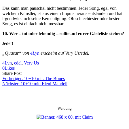
Das kann man pauschal nicht bestimmen. Jeder Song, egal von
welchem Künstler, ist aus einem Impuls heraus entstanden und hat
irgendwie auch seine Berechtigung. Ob schlechtester oder bester
Song, es ist einfach nicht messbar.
10. Wer – tot oder lebendig – sollte auf eurer Gästeliste stehen?
Jeder!
„Quasar“ von
4Lyn
erscheint auf Very Us/edel.
4Lyn
, 
edel
, 
Very Us
0
Likes
Share
Copy
Send
Share Post
on
URL
Link
Vorheriger:
10+10 mit: The Bones
Facebook
to
via
Nächster:
10+10 mit: Eleni Mandell
clipboard
eMail
Werbung