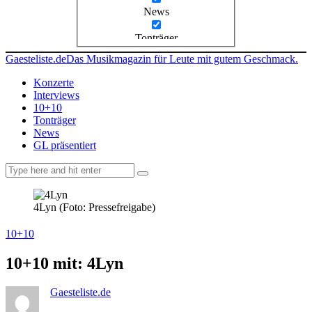
News
Tonträger
Gaesteliste.de
Das Musikmagazin für Leute mit gutem Geschmack.
Konzerte
Interviews
10+10
Tonträger
News
GL präsentiert
facebook-
instagramm
rss
1
4Lyn (Foto: Pressefreigabe)
10+10
10+10 mit: 4Lyn
Gaesteliste.de