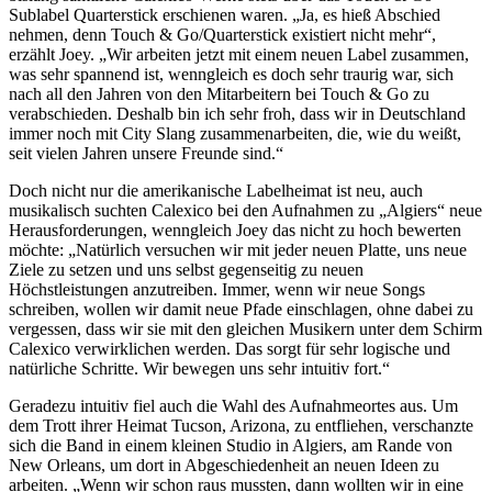
Sublabel Quarterstick erschienen waren. „Ja, es hieß Abschied
nehmen, denn Touch & Go/Quarterstick existiert nicht mehr“,
erzählt Joey. „Wir arbeiten jetzt mit einem neuen Label zusammen,
was sehr spannend ist, wenngleich es doch sehr traurig war, sich
nach all den Jahren von den Mitarbeitern bei Touch & Go zu
verabschieden. Deshalb bin ich sehr froh, dass wir in Deutschland
immer noch mit City Slang zusammenarbeiten, die, wie du weißt,
seit vielen Jahren unsere Freunde sind.“
Doch nicht nur die amerikanische Labelheimat ist neu, auch
musikalisch suchten Calexico bei den Aufnahmen zu „Algiers“ neue
Herausforderungen, wenngleich Joey das nicht zu hoch bewerten
möchte: „Natürlich versuchen wir mit jeder neuen Platte, uns neue
Ziele zu setzen und uns selbst gegenseitig zu neuen
Höchstleistungen anzutreiben. Immer, wenn wir neue Songs
schreiben, wollen wir damit neue Pfade einschlagen, ohne dabei zu
vergessen, dass wir sie mit den gleichen Musikern unter dem Schirm
Calexico verwirklichen werden. Das sorgt für sehr logische und
natürliche Schritte. Wir bewegen uns sehr intuitiv fort.“
Geradezu intuitiv fiel auch die Wahl des Aufnahmeortes aus. Um
dem Trott ihrer Heimat Tucson, Arizona, zu entfliehen, verschanzte
sich die Band in einem kleinen Studio in Algiers, am Rande von
New Orleans, um dort in Abgeschiedenheit an neuen Ideen zu
arbeiten. „Wenn wir schon raus mussten, dann wollten wir in eine