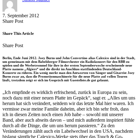
7. September 2012
Share
Copy
Send
Share Post
on
URL
Link
Facebook
to
via
Share This Article
clipboard
eMail
Share
Copy
Send
Share Post
on
URL
Link
Facebook
to
via
Berlin, Ende Juni 2012. Joey Burns und John Convertino alias Calexico sind in der Stadt,
clipboard
eMail
um gemeinsam mit dem Babelsberger Filmorchester ein Radiokonzert für den RBB zu
spielen und die Werbetrommel für ihre in der ersten Septemberwoche erscheinende neue
Platte namens „Algiers“ und die direkt im Anschluss stattfindenden Deutschland-
Konzerte zu rühren. Ein wenig merkt man den Antworten von Sänger und Gitarrist Joey
Burns zwar an, dass die Promotionmaschinerie für die neue Platte auf vollen Touren
läuft, trotzdem zeigt er sich im Gespräch mit Gaesteliste.de gut gelaunt.
„Ich empfinde es wirklich erfrischend, zurück in Europa zu sein,
noch dazu mit einer neuen Platte im Gepäck“, sagt er. „Alles um uns
herum hat sich verändert, seitdem wir das letzte Mal hier waren. Ich
vermisse zwar meine Familie daheim, aber ich bin sehr froh, dass
ich in diesen Zeiten noch einen Job habe – sowohl mit unserer
Band, aber auch abseits davon – und mich außerdem inspiriert fühle
durch all die Dinge, die um uns herum passieren.“ Zu den
Veränderungen zählt auch ein Labelwechsel in den USA, nachdem
bislang sämtliche Calexico-Werke stets über das Touch & Go-