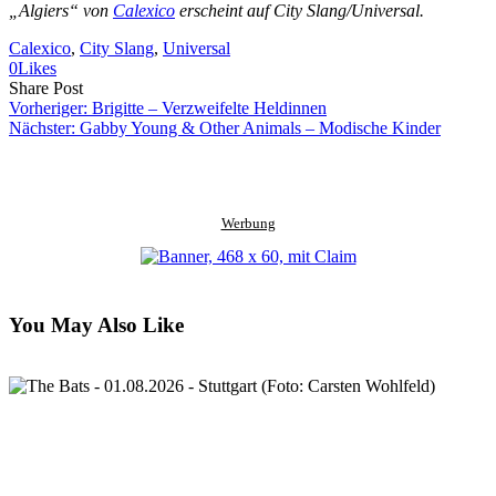
„Algiers“ von
Calexico
erscheint auf City Slang/Universal.
Calexico
, 
City Slang
, 
Universal
0
Likes
Share
Copy
Send
Share Post
on
URL
Link
Vorheriger:
Brigitte – Verzweifelte Heldinnen
Facebook
to
via
Nächster:
Gabby Young & Other Animals – Modische Kinder
clipboard
eMail
Werbung
You May Also Like