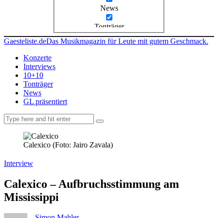
News
Tonträger
Gaesteliste.de
Das Musikmagazin für Leute mit gutem Geschmack.
Konzerte
Interviews
10+10
Tonträger
News
GL präsentiert
facebook-
instagramm
rss
1
Calexico (Foto: Jairo Zavala)
Interview
Calexico – Aufbruchsstimmung am
Mississippi
Simon Mahler