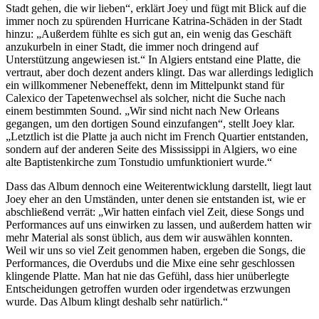
Stadt gehen, die wir lieben“, erklärt Joey und fügt mit Blick auf die
immer noch zu spürenden Hurricane Katrina-Schäden in der Stadt
hinzu: „Außerdem fühlte es sich gut an, ein wenig das Geschäft
anzukurbeln in einer Stadt, die immer noch dringend auf
Unterstützung angewiesen ist.“ In Algiers entstand eine Platte, die
vertraut, aber doch dezent anders klingt. Das war allerdings lediglich
ein willkommener Nebeneffekt, denn im Mittelpunkt stand für
Calexico der Tapetenwechsel als solcher, nicht die Suche nach
einem bestimmten Sound. „Wir sind nicht nach New Orleans
gegangen, um den dortigen Sound einzufangen“, stellt Joey klar.
„Letztlich ist die Platte ja auch nicht im French Quartier entstanden,
sondern auf der anderen Seite des Mississippi in Algiers, wo eine
alte Baptistenkirche zum Tonstudio umfunktioniert wurde.“
Dass das Album dennoch eine Weiterentwicklung darstellt, liegt laut
Joey eher an den Umständen, unter denen sie entstanden ist, wie er
abschließend verrät: „Wir hatten einfach viel Zeit, diese Songs und
Performances auf uns einwirken zu lassen, und außerdem hatten wir
mehr Material als sonst üblich, aus dem wir auswählen konnten.
Weil wir uns so viel Zeit genommen haben, ergeben die Songs, die
Performances, die Overdubs und die Mixe eine sehr geschlossen
klingende Platte. Man hat nie das Gefühl, dass hier unüberlegte
Entscheidungen getroffen wurden oder irgendetwas erzwungen
wurde. Das Album klingt deshalb sehr natürlich.“