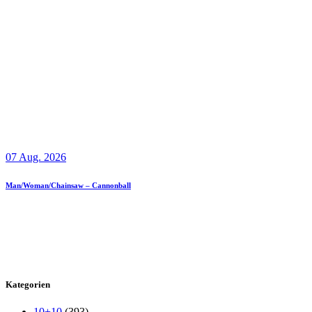
07 Aug. 2026
Man/Woman/Chainsaw – Cannonball
Kategorien
10+10
(393)