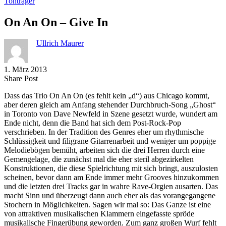
Tonträger
On An On – Give In
Ullrich Maurer
1. März 2013
Share
Copy
Send
Share Post
on
URL
Link
Dass das Trio On An On (es fehlt kein „d“) aus Chicago kommt,
Facebook
to
via
aber deren gleich am Anfang stehender Durchbruch-Song „Ghost“
clipboard
eMail
in Toronto von Dave Newfeld in Szene gesetzt wurde, wundert am
Ende nicht, denn die Band hat sich dem Post-Rock-Pop
verschrieben. In der Tradition des Genres eher um rhythmische
Schlüssigkeit und filigrane Gitarrenarbeit und weniger um poppige
Melodiebögen bemüht, arbeiten sich die drei Herren durch eine
Gemengelage, die zunächst mal die eher steril abgezirkelten
Konstruktionen, die diese Spielrichtung mit sich bringt, auszulosten
scheinen, bevor dann am Ende immer mehr Grooves hinzukommen
und die letzten drei Tracks gar in wahre Rave-Orgien ausarten. Das
macht Sinn und überzeugt dann auch eher als das vorangegangene
Stochern in Möglichkeiten. Sagen wir mal so: Das Ganze ist eine
von attraktiven musikalischen Klammern eingefasste spröde
musikalische Fingerübung geworden. Zum ganz großen Wurf fehlt