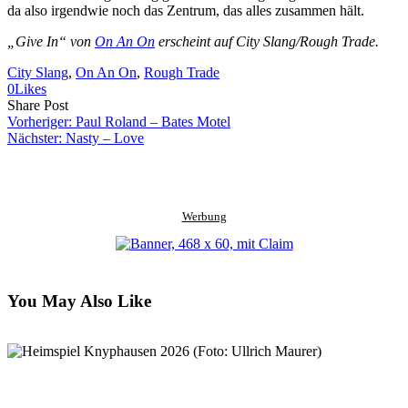
da also irgendwie noch das Zentrum, das alles zusammen hält.
„Give In“ von
On An On
erscheint auf City Slang/Rough Trade.
City Slang
, 
On An On
, 
Rough Trade
0
Likes
Share
Copy
Send
Share Post
on
URL
Link
Vorheriger:
Paul Roland – Bates Motel
Facebook
to
via
Nächster:
Nasty – Love
clipboard
eMail
Werbung
You May Also Like