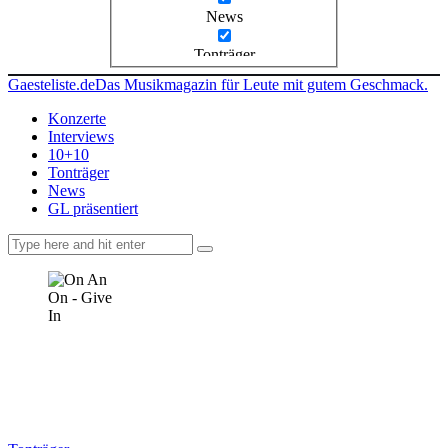
News
Tonträger
Gaesteliste.de
Das Musikmagazin für Leute mit gutem Geschmack.
Konzerte
Interviews
10+10
Tonträger
News
GL präsentiert
facebook-
instagramm
rss
1