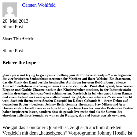
Carsten Wohlfeld
20. Mai 2013
Share
Copy
Send
Share Post
on
URL
Link
Facebook
to
via
Share This Article
clipboard
eMail
Share
Copy
Send
Share Post
on
URL
Link
Facebook
to
via
Believe the hype
clipboard
eMail
„Savages is not trying to give you something you didn’t have already…“ – so beginnen
die vier britischen Senkrechtstarterinnen ihr Manifest auf ihrer Website. Ein Statement,
das die Musik der Band perfekt beschreibt: Auf ihrem furiosen Debütalbum „Silence
Yourself“ entführen uns Savages zurück in eine Zeit, in der Punk-Rotzigkeit, New Wave-
Eleganz und Gothic-Charme noch in den Kinderschuhen steckten, in der Industriestädte
noch in dreckigem Schwarz-Weiß schimmerten. Natürlich ist bei vier attraktiven Damen
und einem betont rückwärtsgewandten Sound der „Style over substance“-Vorwurf nicht
weit, doch mit ihrem mitreißenden Gastspiel im Kölner Gebäude 9 – ihrem Debüt auf
deutschem Boden – bewiesen Jehnny Beth, Gemma Thompson, Fay Milton und Ayse
Hassan eindrucksvoll, dass sie sich nicht nur geschmackssicher von den Besten der Besten
haben inspirieren lassen, sondern dass sie gerade live mehr sind als die Summe der
einzelnen Teile ihres Sounds. So war es ein Konzert, das viel besser war als erwartet.
Wie gut das Londoner Quartett ist, zeigt sich auch im direkten
Vergleich mit dem „hauseigenen“ Vorprogramm: Johnny Hostile ist