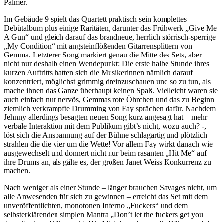
Palmer.
Im Gebäude 9 spielt das Quartett praktisch sein komplettes
Debütalbum plus einige Raritäten, darunter das Frühwerk „Give Me
A Gun“ und gleich darauf das brandneue, herrlich störrisch-sperrige
„My Condition“ mit angsteinflößenden Gitarrensplittern von
Gemma. Letzterer Song markiert genau die Mitte des Sets, aber
nicht nur deshalb einen Wendepunkt: Die erste halbe Stunde ihres
kurzen Auftritts hatten sich die Musikerinnen nämlich darauf
konzentriert, möglichst grimmig dreinzuschauen und so zu tun, als
mache ihnen das Ganze überhaupt keinen Spaß. Vielleicht waren sie
auch einfach nur nervös, Gemmas rote Öhrchen und das zu Beginn
ziemlich verkrampfte Drumming von Fay sprächen dafür. Nachdem
Jehnny allerdings besagten neuen Song kurz angesagt hat – mehr
verbale Interaktion mit dem Publikum gibt’s nicht, wozu auch? -,
löst sich die Anspannung auf der Bühne schlagartig und plötzlich
strahlen die die vier um die Wette! Vor allem Fay wirkt danach wie
ausgewechselt und donnert nicht nur beim rasanten „Hit Me“ auf
ihre Drums an, als gälte es, der großen Janet Weiss Konkurrenz zu
machen.
Nach weniger als einer Stunde – länger brauchen Savages nicht, um
alle Anwesenden für sich zu gewinnen – erreicht das Set mit dem
unveröffentlichten, monotonen Inferno „Fuckers“ und dem
selbsterklärenden simplen Mantra „Don’t let the fuckers get you