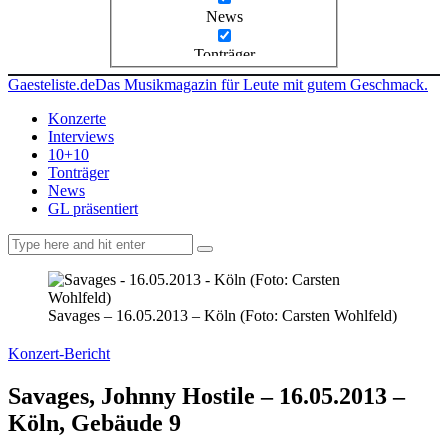
News
Tonträger
Gaesteliste.de
Das Musikmagazin für Leute mit gutem Geschmack.
Konzerte
Interviews
10+10
Tonträger
News
GL präsentiert
facebook-
instagramm
rss
1
Savages – 16.05.2013 – Köln (Foto: Carsten Wohlfeld)
Konzert-Bericht
Savages, Johnny Hostile – 16.05.2013 –
Köln, Gebäude 9