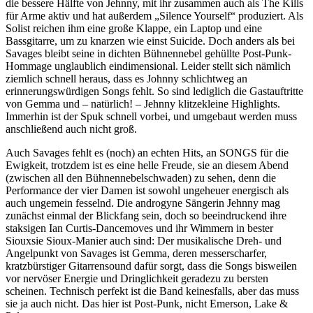
die bessere Hälfte von Jehnny, mit ihr zusammen auch als The Kills
für Arme aktiv und hat außerdem „Silence Yourself“ produziert. Als
Solist reichen ihm eine große Klappe, ein Laptop und eine
Bassgitarre, um zu knarzen wie einst Suicide. Doch anders als bei
Savages bleibt seine in dichten Bühnennebel gehüllte Post-Punk-
Hommage unglaublich eindimensional. Leider stellt sich nämlich
ziemlich schnell heraus, dass es Johnny schlichtweg an
erinnerungswürdigen Songs fehlt. So sind lediglich die Gastauftritte
von Gemma und – natürlich! – Jehnny klitzekleine Highlights.
Immerhin ist der Spuk schnell vorbei, und umgebaut werden muss
anschließend auch nicht groß.
Auch Savages fehlt es (noch) an echten Hits, an SONGS für die
Ewigkeit, trotzdem ist es eine helle Freude, sie an diesem Abend
(zwischen all den Bühnennebelschwaden) zu sehen, denn die
Performance der vier Damen ist sowohl ungeheuer energisch als
auch ungemein fesselnd. Die androgyne Sängerin Jehnny mag
zunächst einmal der Blickfang sein, doch so beeindruckend ihre
staksigen Ian Curtis-Dancemoves und ihr Wimmern in bester
Siouxsie Sioux-Manier auch sind: Der musikalische Dreh- und
Angelpunkt von Savages ist Gemma, deren messerscharfer,
kratzbürstiger Gitarrensound dafür sorgt, dass die Songs bisweilen
vor nervöser Energie und Dringlichkeit geradezu zu bersten
scheinen. Technisch perfekt ist die Band keinesfalls, aber das muss
sie ja auch nicht. Das hier ist Post-Punk, nicht Emerson, Lake &