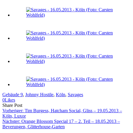
Gebäude 9
, 
Johnny Hostile
, 
Köln
, 
Savages
0
Likes
Share
Copy
Send
Share Post
on
URL
Link
Vorheriger:
Tim Burgess, Hatcham Social, Gliss – 19.05.2013 –
Facebook
to
via
Köln, Luxor
clipboard
eMail
Nächster:
Orange Blossom Special 17 – 2. Teil – 18.05.2013 –
Beverungen, Glitterhouse-Garten