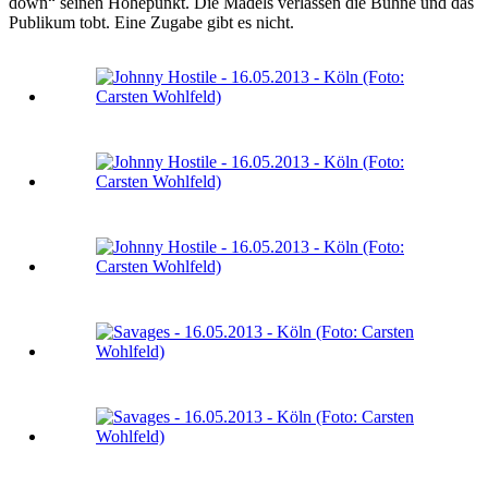
down“ seinen Höhepunkt. Die Mädels verlassen die Bühne und das
Publikum tobt. Eine Zugabe gibt es nicht.