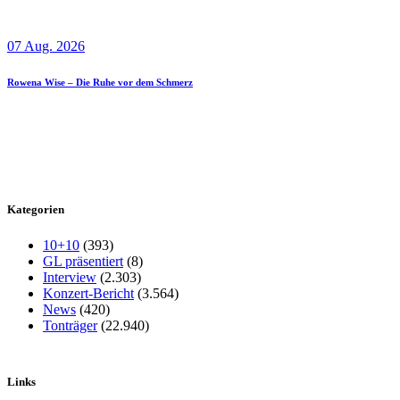
07 Aug. 2026
Rowena Wise – Die Ruhe vor dem Schmerz
Kategorien
10+10
(393)
GL präsentiert
(8)
Interview
(2.303)
Konzert-Bericht
(3.564)
News
(420)
Tonträger
(22.940)
Links