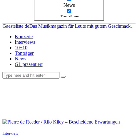
News
Tonträger
Gaesteliste.de
Das Musikmagazin für Leute mit gutem Geschmack.
Konzerte
Interviews
10+10
Tonträger
News
GL präsentiert
facebook-
instagramm
rss
1
Interview