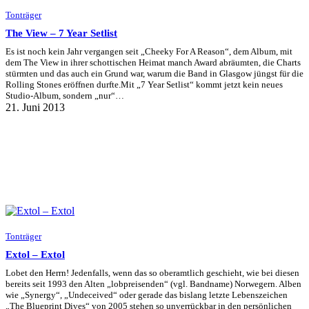
Tonträger
The View – 7 Year Setlist
Es ist noch kein Jahr vergangen seit „Cheeky For A Reason“, dem Album, mit
dem The View in ihrer schottischen Heimat manch Award abräumten, die Charts
stürmten und das auch ein Grund war, warum die Band in Glasgow jüngst für die
Rolling Stones eröffnen durfte.Mit „7 Year Setlist“ kommt jetzt kein neues
Studio-Album, sondern „nur“…
21. Juni 2013
Tonträger
Extol – Extol
Lobet den Herrn! Jedenfalls, wenn das so oberamtlich geschieht, wie bei diesen
bereits seit 1993 den Alten „lobpreisenden“ (vgl. Bandname) Norwegern. Alben
wie „Synergy“, „Undeceived“ oder gerade das bislang letzte Lebenszeichen
„The Blueprint Dives“ von 2005 stehen so unverrückbar in den persönlichen