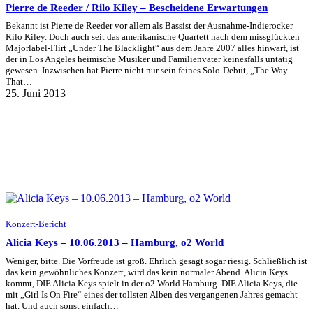
Pierre de Reeder / Rilo Kiley – Bescheidene Erwartungen
Bekannt ist Pierre de Reeder vor allem als Bassist der Ausnahme-Indierocker
Rilo Kiley. Doch auch seit das amerikanische Quartett nach dem missglückten
Majorlabel-Flirt „Under The Blacklight“ aus dem Jahre 2007 alles hinwarf, ist
der in Los Angeles heimische Musiker und Familienvater keinesfalls untätig
gewesen. Inzwischen hat Pierre nicht nur sein feines Solo-Debüt, „The Way
That…
25. Juni 2013
Konzert-Bericht
Alicia Keys – 10.06.2013 – Hamburg, o2 World
Weniger, bitte. Die Vorfreude ist groß. Ehrlich gesagt sogar riesig. Schließlich ist
das kein gewöhnliches Konzert, wird das kein normaler Abend. Alicia Keys
kommt, DIE Alicia Keys spielt in der o2 World Hamburg. DIE Alicia Keys, die
mit „Girl Is On Fire“ eines der tollsten Alben des vergangenen Jahres gemacht
hat. Und auch sonst einfach…