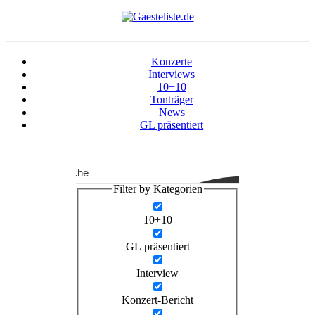
Zum
Inhalt
springen
Konzerte
Interviews
10+10
Tonträger
News
GL präsentiert
Suche
Filter by Kategorien
10+10
GL präsentiert
Interview
Konzert-Bericht