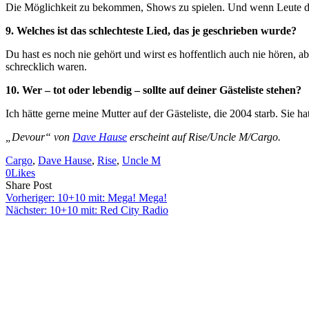
Die Möglichkeit zu bekommen, Shows zu spielen. Und wenn Leute da
9. Welches ist das schlechteste Lied, das je geschrieben wurde?
Du hast es noch nie gehört und wirst es hoffentlich auch nie hören, 
schrecklich waren.
10. Wer – tot oder lebendig – sollte auf deiner Gästeliste stehen?
Ich hätte gerne meine Mutter auf der Gästeliste, die 2004 starb. Si
„Devour“ von
Dave Hause
erscheint auf Rise/Uncle M/Cargo.
Cargo
, 
Dave Hause
, 
Rise
, 
Uncle M
0
Likes
Share
Copy
Send
Share Post
on
URL
Link
Vorheriger:
10+10 mit: Mega! Mega!
Facebook
to
via
Nächster:
10+10 mit: Red City Radio
clipboard
eMail