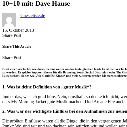
10+10 mit: Dave Hause
Gaesteliste.de
15. Oktober 2013
Share
Copy
Send
Share Post
on
URL
Link
Facebook
to
via
Share This Article
clipboard
eMail
Share
Copy
Send
Share Post
on
URL
Link
Facebook
to
via
Es ist eine Geschichte wie diese, die uns weiter an das Gute glauben lässt. Es ist die Ge
clipboard
eMail
zu werden. Er spielte Support-Shows für die Bouncing Souls, Social Distortion oder The Gas
Leidenschaft, Songs wie „We Could Be Kings“ und viele weiteren großen Momenten überze
1. Was ist deine Definition von „guter Musik“?
Immer das, was ich grad höre. Nein, ernsthaft, so denke ich nicht, w
dass My Morning Jacket gute Musik machen. Und Arcade Fire auch.
2. Was war der wichtigste Einfluss bei den Aufnahmen zur neuen
Die größten Einflüsse waren all die Dinge, die in den vergangenen 
Punkt: Wo sind wir und wo dachten wir, würden wir und wollen wir se