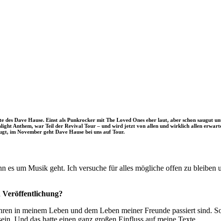
schichte des Dave Hause. Einst als Punkrocker mit The Loved Ones eher laut, aber schon saug
light Anthem, war Teil der Revival Tour – und wird jetzt von allen und wirklich allen erwarte
ugt, im November geht Dave Hause bei uns auf Tour.
enn es um Musik geht. Ich versuche für alles mögliche offen zu bleiben 
 Veröffentlichung?
Jahren in meinem Leben und dem Leben meiner Freunde passiert sind. 
in. Und das hatte einen ganz großen Einfluss auf meine Texte.