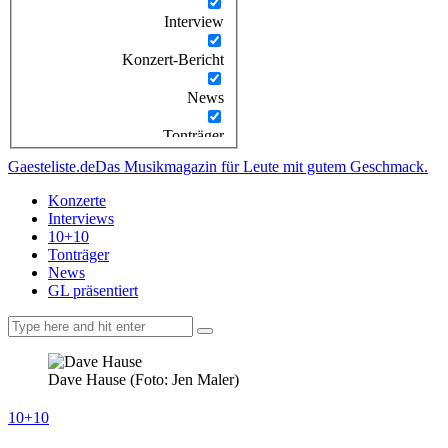
Interview
Konzert-Bericht
News
Tonträger
Gaesteliste.de
Das Musikmagazin für Leute mit gutem Geschmack.
Konzerte
Interviews
10+10
Tonträger
News
GL präsentiert
facebook-
instagramm
rss
1
Dave Hause (Foto: Jen Maler)
10+10