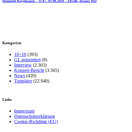
Heimspiel Knyphausen – 31.07.-01.08.2026 – Eltville, Draiser Hof
Kategorien
10+10
(393)
GL präsentiert
(8)
Interview
(2.303)
Konzert-Bericht
(3.565)
News
(420)
Tonträger
(22.940)
Links
Impressum
Datenschutzerklärung
Cookie-Richtlinie (EU)