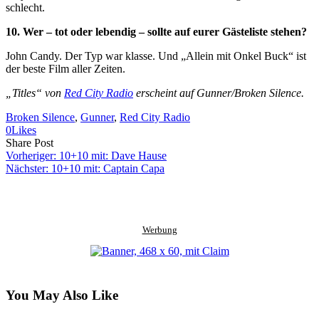
schlecht.
10. Wer – tot oder lebendig – sollte auf eurer Gästeliste stehen?
John Candy. Der Typ war klasse. Und „Allein mit Onkel Buck“ ist
der beste Film aller Zeiten.
„Titles“ von
Red City Radio
erscheint auf Gunner/Broken Silence.
Broken Silence
, 
Gunner
, 
Red City Radio
0
Likes
Share
Copy
Send
Share Post
on
URL
Link
Vorheriger:
10+10 mit: Dave Hause
Facebook
to
via
Nächster:
10+10 mit: Captain Capa
clipboard
eMail
Werbung
You May Also Like