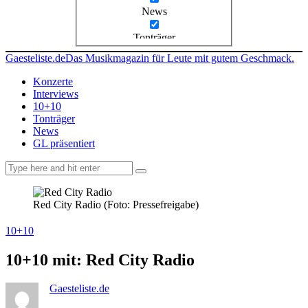
News
Tonträger
Gaesteliste.de
Das Musikmagazin für Leute mit gutem Geschmack.
Konzerte
Interviews
10+10
Tonträger
News
GL präsentiert
facebook-
instagramm
rss
1
Red City Radio (Foto: Pressefreigabe)
10+10
10+10 mit: Red City Radio
Gaesteliste.de