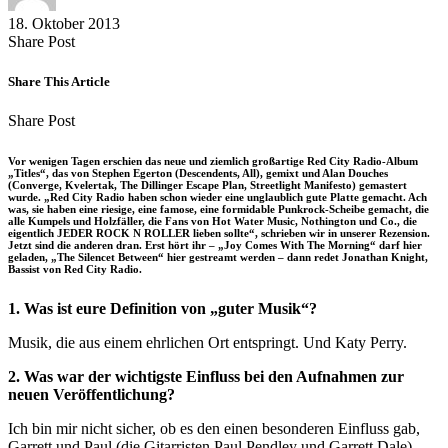
18. Oktober 2013
Share
Copy
Send
Share Post
on
URL
Link
Facebook
to
via
Share This Article
clipboard
eMail
Share
Copy
Send
Share Post
on
URL
Link
Facebook
to
via
Vor wenigen Tagen erschien das neue und ziemlich großartige Red City Radio-Album
clipboard
eMail
„Titles“, das von Stephen Egerton (Descendents, All), gemixt und Alan Douches
(Converge, Kvelertak, The Dillinger Escape Plan, Streetlight Manifesto) gemastert
wurde. „Red City Radio haben schon wieder eine unglaublich gute Platte gemacht. Ach
was, sie haben eine riesige, eine famose, eine formidable Punkrock-Scheibe gemacht, die
alle Kumpels und Holzfäller, die Fans von Hot Water Music, Nothington und Co., die
eigentlich JEDER ROCK N ROLLER lieben sollte“, schrieben wir in unserer Rezension.
Jetzt sind die anderen dran. Erst hört ihr – „Joy Comes With The Morning“ darf hier
geladen, „The Silencet Between“ hier gestreamt werden – dann redet Jonathan Knight,
Bassist von Red City Radio.
1. Was ist eure Definition von „guter Musik“?
Musik, die aus einem ehrlichen Ort entspringt. Und Katy Perry.
2. Was war der wichtigste Einfluss bei den Aufnahmen zur
neuen Veröffentlichung?
Ich bin mir nicht sicher, ob es den einen besonderen Einfluss gab,
Garrett und Paul (die Gitarristen Paul Pendley und Garrett Dale)