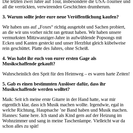
Die letzten zwei Jahre auf Tour, insbesondere die USA-Tournee und
all die verrückten, verwirrenden Geschichten drumherum.
3. Warum sollte jeder eure neue Veröffentlichung kaufen?
Wir haben uns auf „Foxes“ richtig ausgetobt und Sachen probiert,
an die wir uns vorher nicht ran getraut haben. Wir haben unsere
vermurksten Mittzwanziger-Jahre in aufwühlende Popsongs mit
Ecken und Kanten gesteckt und unser Herzblut gleich kübelweise
rein geschüttet. Platte des Jahres, ohne Scheiß.
4. Was habt ihr euch von eurer ersten Gage als
Musikschaffende gekauft?
Wahrscheinlich den Sprit für den Heimweg – es waren harte Zeiten!
5. Gab es einen bestimmten Auslöser dafür, dass ihr
Musikschaffende werden wolltet?
Maik: Seit ich meine erste Gitarre in der Hand hatte, war mir
eigentlich klar, dass ich Musik machen wollte. Irgendwie, egal in
welche Richtung, Hauptsache ’ne Band haben und Musik machen.
Hannes: Same here. Ich stand als Kind gern auf der Heizung im
Wohnzimmer und sang in meine Taschenlampe. Vielleicht war da
schon alles zu spät!