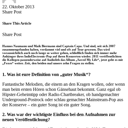
22. Oktober 2013
Share
Copy
Send
Share Post
on
URL
Link
Facebook
to
via
Share This Article
clipboard
eMail
Share
Copy
Send
Share Post
on
URL
Link
Facebook
to
via
Hannes Naumann und Maik Biermann sind Captain Capa. Und sind, seit sich 2007
clipboard
eMail
zusammengefunden haben, verdammt viel und oft auf Tour gewesen. Das wird
voraussichtlich auch noch lange so weiter gehen, schließlich finden sich immer mehr
Anhänger ihres IndieElectronic-Pop auf ihren Konzerten wieder. 2011 veröffentlichten
die Kollegen passenderweise auf Audiolith das Album „Saved My Life“, jetzt geht es mit
„Foxes“ weiter. Zeit, den beiden mal unsere zehn Fragen zu stellen.
1. Was ist eure Definition von „guter Musik“?
Fantastische Melodien, die einem an den Kragen wollen, oder wenn
man beim ersten Hören schon Gänsehaut bekommt. Ganz egal ob
Hipster-Geheimtipp oder Radio-Chartbreaker, ob handgemachter
Underground-Postrock oder schlau gemachter Mainstream-Pop aus
der Konserve – ein guter Song ist ein guter Song.
2. Was war der wichtigste Einfluss bei den Aufnahmen zur
neuen Veröffentlichung?