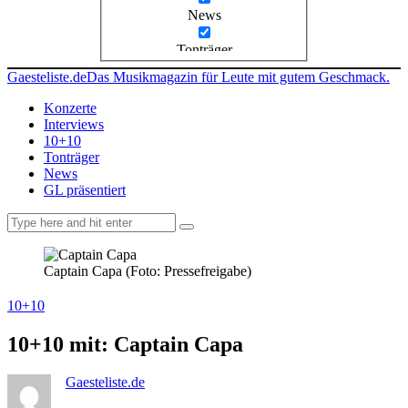
News
Tonträger
Gaesteliste.de
Das Musikmagazin für Leute mit gutem Geschmack.
Konzerte
Interviews
10+10
Tonträger
News
GL präsentiert
facebook-
instagramm
rss
1
Captain Capa (Foto: Pressefreigabe)
10+10
10+10 mit: Captain Capa
Gaesteliste.de