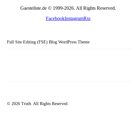
Gaesteliste.de © 1999-2026. All Rights Reserved.
Facebook
Instagram
Rss
Full Site Editing (FSE) Blog WordPress Theme
© 2026 Truth. All Rights Reserved.
facebook-
instagramm
rss
1