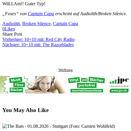
Will.I.Am!! Guter Typ!
„Foxes“ von
Captain Capa
erscheint auf Audiolith/Broken Silence.
Audiolith
, 
Broken Silence
, 
Captain Capa
0
Likes
Share
Copy
Send
Share Post
on
URL
Link
Vorheriger:
10+10 mit: Red City Radio
Facebook
to
via
Nächster:
10+10 mit: The Razorblades
clipboard
eMail
Werbung
You May Also Like