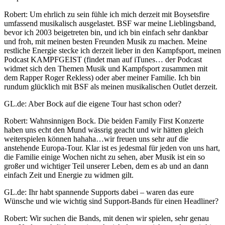
Robert: Um ehrlich zu sein fühle ich mich derzeit mit Boysetsfire
umfassend musikalisch ausgelastet. BSF war meine Lieblingsband,
bevor ich 2003 beigetreten bin, und ich bin einfach sehr dankbar
und froh, mit meinen besten Freunden Musik zu machen. Meine
restliche Energie stecke ich derzeit lieber in den Kampfsport, meinen
Podcast KAMPFGEIST (findet man auf iTunes… der Podcast
widmet sich den Themen Musik und Kampfsport zusammen mit
dem Rapper Roger Rekless) oder aber meiner Familie. Ich bin
rundum glücklich mit BSF als meinen musikalischen Outlet derzeit.
GL.de: Aber Bock auf die eigene Tour hast schon oder?
Robert: Wahnsinnigen Bock. Die beiden Family First Konzerte
haben uns echt den Mund wässrig geacht und wir hätten gleich
weiterspielen können hahaha…wir freuen uns sehr auf die
anstehende Europa-Tour. Klar ist es jedesmal für jeden von uns hart,
die Familie einige Wochen nicht zu sehen, aber Musik ist ein so
großer und wichtiger Teil unserer Leben, dem es ab und an dann
einfach Zeit und Energie zu widmen gilt.
GL.de: Ihr habt spannende Supports dabei – waren das eure
Wünsche und wie wichtig sind Support-Bands für einen Headliner?
Robert: Wir suchen die Bands, mit denen wir spielen, sehr genau