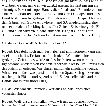
aus. Und um ehrlich zu sein, sehe ich das gar nicht so, dass wir hier
wichtiger wären, nur weil wir zuletzt spielen. Es geht mir um ein
stimmiges Paket mit super Bands, die oftmals auch Freunde von uns
sind. Auf der anstehenden Tour z.B. sind Great Collapse und diese
Band besteht aus langjährigen Freunden wie zum Beispie Thomas,
dem Sänger von Strike Anywhere – und SA wiederum sind eine
meiner absoluten Lieblingsbands aller Zeiten. Es ist eine große Ehre
GC und auch Silverstein dabeizuhaben. Es geht auf der Tour
definitiv um alle drei Acts und nicht nur um eine der Bands. Unity!
GL.de: Gibt’s das 2016 das Family Fest 2?
Robert: Das steht noch nicht fest, aber einfach ignorieren kann man
so ein traumhaftes Ereignis natürlich nicht. Wir hatten eine
großartige Zeit und es würde mich sehr freuen, wenn wir das
irgendwann wiederholen könnten. Aber wie alles bei BSF muss sich
das organisch ergeben. Wir planen nicht mehr allzulange voraus.
Wir sehen einfach was passiert und haben Spaß. Sich ganz verrückt
machen, mit Plänen und Agendas und Zielen, sollen sich andere
Bands, das ist null unser Ding.
GL.de: Wie war die Premiere? War alles so, wie ihr es euch
vorgestellt habt?
Robert: Weit jenseits von allem, was wir uns zu träumen gewagt
hätten. Ich denke, unser neues Video zur Single „One Match“ fängt