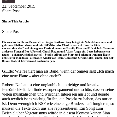
22. September 2015
Share
Copy
Send
Share Post
on
URL
Link
Facebook
to
via
Share This Article
clipboard
eMail
Share
Copy
Send
Share Post
on
URL
Link
Facebook
to
via
Fix was los im Hause Boysetsfire. Sänger Nathan Gray bringt ein Solo-Album raus und
clipboard
eMail
geht anschließend damit und mit BSF-Gitarrist Chad Istvan auf Tour. In Köln
veranstaltet die Band ein eigenes Festival, nennt es Family First und lädt sich dafür unter
anderem Funeral For A Friend, Chuck Ragan und Adam Angst ein. Jetzt haben sie ein
neues – außergewöhnlich gutes! – Studio-Album am Start und schon in wenigen Tagen
geht es für Hardcore-Veteranen wieder auf Tour. Genügend Gründe also, einmal bei BSF-
Bassist Robert Ehrenbrand nachzufragen.
GL.de: Wie reagiert man als Band, wenn der Sänger sagt „Ich mach
eine neue Platte – aber ohne euch“?
Robert: Nathan ist eine unglaublich umtriebige und kreative
Persönlichkeit. Ich finde es super spannend und schön, dass er seine
vielen musikalischen und lyrischen Interessen auslebt und gerade
auch textlich ist es wichtig für ihn, ein Projekt zu haben, das nur er
ist. Denn wenngleich BSF wie eine enge Bruderschaft fungieren, so
müssen die Texte doch uns alle repräsentieren. Ein Song zum
Beispiel über Vegetarismus würde in diesem Kontext keinen Sinn