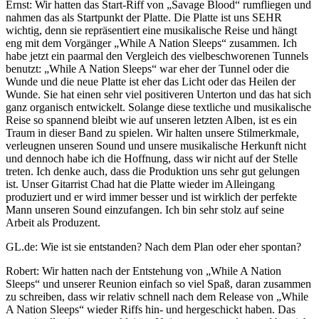
Ernst: Wir hatten das Start-Riff von „Savage Blood“ rumfliegen und
nahmen das als Startpunkt der Platte. Die Platte ist uns SEHR
wichtig, denn sie repräsentiert eine musikalische Reise und hängt
eng mit dem Vorgänger „While A Nation Sleeps“ zusammen. Ich
habe jetzt ein paarmal den Vergleich des vielbeschworenen Tunnels
benutzt: „While A Nation Sleeps“ war eher der Tunnel oder die
Wunde und die neue Platte ist eher das Licht oder das Heilen der
Wunde. Sie hat einen sehr viel positiveren Unterton und das hat sich
ganz organisch entwickelt. Solange diese textliche und musikalische
Reise so spannend bleibt wie auf unseren letzten Alben, ist es ein
Traum in dieser Band zu spielen. Wir halten unsere Stilmerkmale,
verleugnen unseren Sound und unsere musikalische Herkunft nicht
und dennoch habe ich die Hoffnung, dass wir nicht auf der Stelle
treten. Ich denke auch, dass die Produktion uns sehr gut gelungen
ist. Unser Gitarrist Chad hat die Platte wieder im Alleingang
produziert und er wird immer besser und ist wirklich der perfekte
Mann unseren Sound einzufangen. Ich bin sehr stolz auf seine
Arbeit als Produzent.
GL.de: Wie ist sie entstanden? Nach dem Plan oder eher spontan?
Robert: Wir hatten nach der Entstehung von „While A Nation
Sleeps“ und unserer Reunion einfach so viel Spaß, daran zusammen
zu schreiben, dass wir relativ schnell nach dem Release von „While
A Nation Sleeps“ wieder Riffs hin- und hergeschickt haben. Das