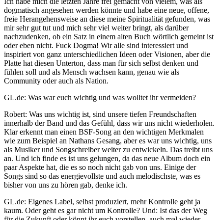
Ich habe mich die letzten Jahre frei gemacht von vielem, was als
dogmatisch angesehen werden könnte und habe eine neue, offene,
freie Herangehensweise an diese meine Spiritualität gefunden, was
mir sehr gut tut und mich sehr viel weiter bringt, als darüber
nachzudenken, ob ein Satz in einem alten Buch wörtlich gemeint ist
oder eben nicht. Fuck Dogma! Wir alle sind interessiert und
inspiriert von ganz unterschiedlichen Ideen oder Visionen, aber die
Platte hat diesen Unterton, dass man für sich selbst denken und
fühlen soll und als Mensch wachsen kann, genau wie als
Community oder auch als Nation.
GL.de: Was war euch wichtig und was wolltet ihr vermeiden?
Robert: Was uns wichtig ist, sind unsere tiefen Freundschaften
innerhalb der Band und das Gefühl, dass wir uns nicht wiederholen.
Klar erkennt man einen BSF-Song an den wichtigen Merkmalen
wie zum Beispiel an Nathans Gesang, aber es war uns wichtig, uns
als Musiker und Songschreiber weiter zu entwickeln. Das treibt uns
an. Und ich finde es ist uns gelungen, da das neue Album doch ein
paar Aspekte hat, die es so noch nicht gab von uns. Einige der
Songs sind so das energievollste und auch melodischste, was es
bisher von uns zu hören gab, denke ich.
GL.de: Eigenes Label, selbst produziert, mehr Kontrolle geht ja
kaum. Oder geht es gar nicht um Kontrolle? Und: Ist das der Weg
für die Zukunft oder könnt ihr euch vorstellen, auch mal wieder