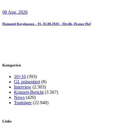
08 Aug. 2026
Heimspiel Knyphausen – 01.-02.08.2026 – Eltville, Draiser Hof
Kategorien
10+10
(393)
GL präsentiert
(8)
Interview
(2.303)
Konzert-Bericht
(3.567)
News
(420)
Tonträger
(22.940)
Links