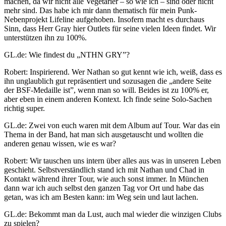
machen, da wir nicht alle Vegetarier – so wie ich – sind oder nicht
mehr sind. Das habe ich mir dann thematisch für mein Punk-
Nebenprojekt Lifeline aufgehoben. Insofern macht es durchaus
Sinn, dass Herr Gray hier Outlets für seine vielen Ideen findet. Wir
unterstützen ihn zu 100%.
GL.de: Wie findest du „NTHN GRY”?
Robert: Inspirierend. Wer Nathan so gut kennt wie ich, weiß, dass es
ihn unglaublich gut repräsentiert und sozusagen die „andere Seite
der BSF-Medaille ist”, wenn man so will. Beides ist zu 100% er,
aber eben in einem anderen Kontext. Ich finde seine Solo-Sachen
richtig super.
GL.de: Zwei von euch waren mit dem Album auf Tour. War das ein
Thema in der Band, hat man sich ausgetauscht und wollten die
anderen genau wissen, wie es war?
Robert: Wir tauschen uns intern über alles aus was in unseren Leben
geschieht. Selbstverständlich stand ich mit Nathan und Chad in
Kontakt während ihrer Tour, wie auch sonst immer. In München
dann war ich auch selbst den ganzen Tag vor Ort und habe das
getan, was ich am Besten kann: im Weg sein und laut lachen.
GL.de: Bekommt man da Lust, auch mal wieder die winzigen Clubs
zu spielen?