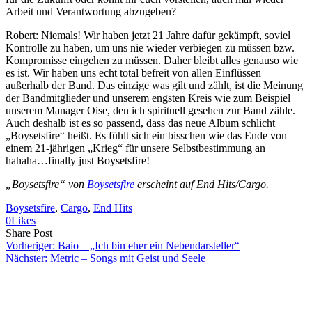
Arbeit und Verantwortung abzugeben?
Robert: Niemals! Wir haben jetzt 21 Jahre dafür gekämpft, soviel
Kontrolle zu haben, um uns nie wieder verbiegen zu müssen bzw.
Kompromisse eingehen zu müssen. Daher bleibt alles genauso wie
es ist. Wir haben uns echt total befreit von allen Einflüssen
außerhalb der Band. Das einzige was gilt und zählt, ist die Meinung
der Bandmitglieder und unserem engsten Kreis wie zum Beispiel
unserem Manager Oise, den ich spirituell gesehen zur Band zähle.
Auch deshalb ist es so passend, dass das neue Album schlicht
„Boysetsfire“ heißt. Es fühlt sich ein bisschen wie das Ende von
einem 21-jährigen „Krieg“ für unsere Selbstbestimmung an
hahaha…finally just Boysetsfire!
„Boysetsfire“ von
Boysetsfire
erscheint auf End Hits/Cargo.
Boysetsfire
, 
Cargo
, 
End Hits
0
Likes
Share
Copy
Send
Share Post
on
URL
Link
Vorheriger:
Baio – „Ich bin eher ein Nebendarsteller“
Facebook
to
via
Nächster:
Metric – Songs mit Geist und Seele
clipboard
eMail