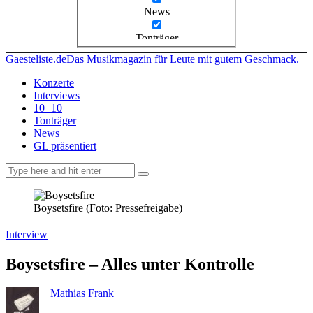
News
Tonträger
Gaesteliste.de
Das Musikmagazin für Leute mit gutem Geschmack.
Konzerte
Interviews
10+10
Tonträger
News
GL präsentiert
facebook-
instagramm
rss
1
Boysetsfire (Foto: Pressefreigabe)
Interview
Boysetsfire – Alles unter Kontrolle
Mathias Frank