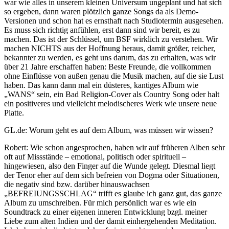
war wie alles in unserem kleinen Universum ungeplant und hat sich
so ergeben, dann waren plötzlich ganze Songs da als Demo-
Versionen und schon hat es ernsthaft nach Studiotermin ausgesehen.
Es muss sich richtig anfühlen, erst dann sind wir bereit, es zu
machen. Das ist der Schlüssel, um BSF wirklich zu verstehen. Wir
machen NICHTS aus der Hoffnung heraus, damit größer, reicher,
bekannter zu werden, es geht uns darum, das zu erhalten, was wir
über 21 Jahre erschaffen haben: Beste Freunde, die vollkommen
ohne Einflüsse von außen genau die Musik machen, auf die sie Lust
haben. Das kann dann mal ein düsteres, kantiges Album wie
„WANS“ sein, ein Bad Religion-Cover als Country Song oder halt
ein positiveres und vielleicht melodischeres Werk wie unsere neue
Platte.
GL.de: Worum geht es auf dem Album, was müssen wir wissen?
Robert: Wie schon angesprochen, haben wir auf früheren Alben sehr
oft auf Missstände – emotional, politisch oder spirituell –
hingewiesen, also den Finger auf die Wunde gelegt. Diesmal liegt
der Tenor eher auf dem sich befreien von Dogma oder Situationen,
die negativ sind bzw. darüber hinauswachsen
„BEFREIUNGSSCHLAG“ trifft es glaube ich ganz gut, das ganze
Album zu umschreiben. Für mich persönlich war es wie ein
Soundtrack zu einer eigenen inneren Entwicklung bzgl. meiner
Liebe zum alten Indien und der damit einhergehenden Meditation.