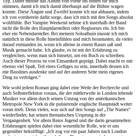
Typ. Daher musste das Album von vorne bis hinten für mich
stimmen, damit ich mich damit überhaupt auf die Bühne wagen
konnte. Diese Ängste und Zweifel konnte ich nur abbauen, indem
ich von vornherein dafür sorge, dass ich mich mit den Songs absolut
wohlfühle. Bei Vampire Weekend nehme ich innerhalb der Band
nicht die Rolle des Hauptdarstellers oder Regisseurs ein. Ich bin
eher ein Nebendarsteller. Bei meinem Soloalbum musste ich mich
natürlich in diese Rolle hineinfühlen und mich herantasten, da vieles
darauf entstanden ist, wenn ich alleine in einem Raum saß und
Musik gemacht habe. Ich glaube, es ist mit der Erfahrung zu
vergleichen, wenn man sich hinsetzt, um ein Buch zu schreiben.
Auch dieser Prozess ist von Einsamkeit geprägt. Dabei macht es mir
ebenso viel Spaß, Teil eines Gefüges zu sein, innerhalb dessen ich
mir Basslines ausdenke und auf der anderen Seite mein eigenes
Ding zu verfolgen.“
Wie wohl jedem Roman ging dabei eine Weile der Recherche und
auch Selbstreflektion voraus, die der mittlerweile in London lebende
Musiker vor allem durch seinen Umzug von der amerikanischen
Metropole New York in die pulsierende englische Hauptstadt weiter
voran trieb. Denn vieles, was sich auf den Songs auf „The Names“
wiederfindet, hat seinen thematischen Ursprung in der
Vergangenheit. Vor allem Baios Jugend und die darin gesammelten
Erfahrungen spielen dabei eine wesentliche Rolle, wie er uns
gegenüber bekräfftigt: „Ich zog vor ein paar Jahren nach London