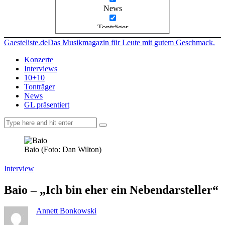
News
Tonträger
Gaesteliste.de
Das Musikmagazin für Leute mit gutem Geschmack.
Konzerte
Interviews
10+10
Tonträger
News
GL präsentiert
facebook-
instagramm
rss
1
Baio (Foto: Dan Wilton)
Interview
Baio – „Ich bin eher ein Nebendarsteller“
Annett Bonkowski