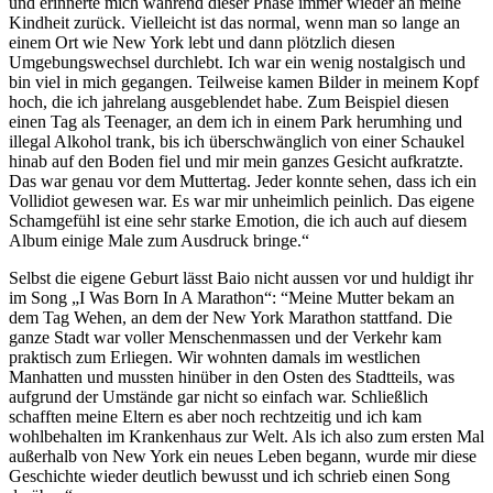
und erinnerte mich während dieser Phase immer wieder an meine
Kindheit zurück. Vielleicht ist das normal, wenn man so lange an
einem Ort wie New York lebt und dann plötzlich diesen
Umgebungswechsel durchlebt. Ich war ein wenig nostalgisch und
bin viel in mich gegangen. Teilweise kamen Bilder in meinem Kopf
hoch, die ich jahrelang ausgeblendet habe. Zum Beispiel diesen
einen Tag als Teenager, an dem ich in einem Park herumhing und
illegal Alkohol trank, bis ich überschwänglich von einer Schaukel
hinab auf den Boden fiel und mir mein ganzes Gesicht aufkratzte.
Das war genau vor dem Muttertag. Jeder konnte sehen, dass ich ein
Vollidiot gewesen war. Es war mir unheimlich peinlich. Das eigene
Schamgefühl ist eine sehr starke Emotion, die ich auch auf diesem
Album einige Male zum Ausdruck bringe.“
Selbst die eigene Geburt lässt Baio nicht aussen vor und huldigt ihr
im Song „I Was Born In A Marathon“: “Meine Mutter bekam an
dem Tag Wehen, an dem der New York Marathon stattfand. Die
ganze Stadt war voller Menschenmassen und der Verkehr kam
praktisch zum Erliegen. Wir wohnten damals im westlichen
Manhatten und mussten hinüber in den Osten des Stadtteils, was
aufgrund der Umstände gar nicht so einfach war. Schließlich
schafften meine Eltern es aber noch rechtzeitig und ich kam
wohlbehalten im Krankenhaus zur Welt. Als ich also zum ersten Mal
außerhalb von New York ein neues Leben begann, wurde mir diese
Geschichte wieder deutlich bewusst und ich schrieb einen Song