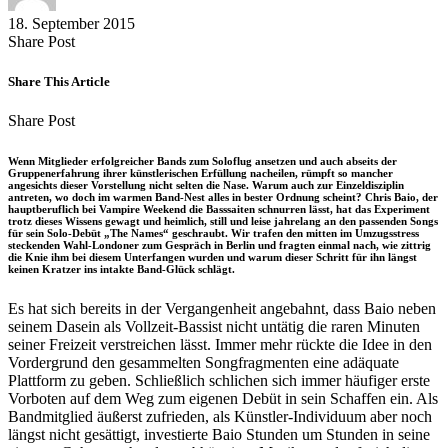
18. September 2015
Share
Copy
Send
Share Post
on
URL
Link
Facebook
to
via
Share This Article
clipboard
eMail
Share
Copy
Send
Share Post
on
URL
Link
Facebook
to
via
Wenn Mitglieder erfolgreicher Bands zum Soloflug ansetzen und auch abseits der
clipboard
eMail
Gruppenerfahrung ihrer künstlerischen Erfüllung nacheilen, rümpft so mancher
angesichts dieser Vorstellung nicht selten die Nase. Warum auch zur Einzeldisziplin
antreten, wo doch im warmen Band-Nest alles in bester Ordnung scheint? Chris Baio, der
hauptberuflich bei Vampire Weekend die Basssaiten schnurren lässt, hat das Experiment
trotz dieses Wissens gewagt und heimlich, still und leise jahrelang an den passenden Songs
für sein Solo-Debüt „The Names“ geschraubt. Wir trafen den mitten im Umzugsstress
steckenden Wahl-Londoner zum Gespräch in Berlin und fragten einmal nach, wie zittrig
die Knie ihm bei diesem Unterfangen wurden und warum dieser Schritt für ihn längst
keinen Kratzer ins intakte Band-Glück schlägt.
Es hat sich bereits in der Vergangenheit angebahnt, dass Baio neben
seinem Dasein als Vollzeit-Bassist nicht untätig die raren Minuten
seiner Freizeit verstreichen lässt. Immer mehr rückte die Idee in den
Vordergrund den gesammelten Songfragmenten eine adäquate
Plattform zu geben. Schließlich schlichen sich immer häufiger erste
Vorboten auf dem Weg zum eigenen Debüt in sein Schaffen ein. Als
Bandmitglied äußerst zufrieden, als Künstler-Individuum aber noch
längst nicht gesättigt, investierte Baio Stunden um Stunden in seine