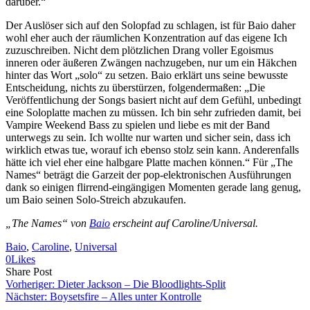
darüber.“
Der Auslöser sich auf den Solopfad zu schlagen, ist für Baio daher
wohl eher auch der räumlichen Konzentration auf das eigene Ich
zuzuschreiben. Nicht dem plötzlichen Drang voller Egoismus
inneren oder äußeren Zwängen nachzugeben, nur um ein Häkchen
hinter das Wort „solo“ zu setzen. Baio erklärt uns seine bewusste
Entscheidung, nichts zu überstürzen, folgendermaßen: „Die
Veröffentlichung der Songs basiert nicht auf dem Gefühl, unbedingt
eine Soloplatte machen zu müssen. Ich bin sehr zufrieden damit, bei
Vampire Weekend Bass zu spielen und liebe es mit der Band
unterwegs zu sein. Ich wollte nur warten und sicher sein, dass ich
wirklich etwas tue, worauf ich ebenso stolz sein kann. Anderenfalls
hätte ich viel eher eine halbgare Platte machen können.“ Für „The
Names“ beträgt die Garzeit der pop-elektronischen Ausführungen
dank so einigen flirrend-eingängigen Momenten gerade lang genug,
um Baio seinen Solo-Streich abzukaufen.
„The Names“ von
Baio
erscheint auf Caroline/Universal.
Baio
, 
Caroline
, 
Universal
0
Likes
Share
Copy
Send
Share Post
on
URL
Link
Vorheriger:
Dieter Jackson – Die Bloodlights-Split
Facebook
to
via
Nächster:
Boysetsfire – Alles unter Kontrolle
clipboard
eMail