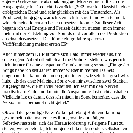
eigenen Gehversuche als unabhängiger Musiker und ruft sich die
Ausgangslage ins Gedächtnis zurück: „2009 war ich Bassist in einer
erfolgreichen Band und sehr glücklich mit den Umständen. Als
Produzent, hingegen, war ich ziemlich frustriert und wusste nicht,
wie ich meine Ideen am besten umsetzen konnte. Zu dieser Zeit
begann ich viel Energie und Freizeit dafür zu nutzen, mich immer
mehr mit der Entstehung von Sounds und vor allem der Produktion
auseinanderzusetzen. Das führte einige Jahre später zu
Veröffentlichung meiner ersten EP.”
Auch hinter dem DJ-Pult tobte sich Baio immer wieder aus, um
seine eigene Arbeit öffentlich auf die Probe zu stellen, was jedoch
nicht immer für eine entspannte Grundstimmung sorgte: „Einige der
Songs habe ich seit Jahren immer wieder in meinen DJ-Sets
eingebaut. Ich kann mich noch gut erinnern, wie sehr ich geschwitzt
habe, als das erste Mal einen Song von mir zwischen zwei Stücken
aufgelegt habe, die mir viel bedeuten. Ich war mit den Nerven
praktisch am Ende und konnte die Anspannung fast nicht aushalten.
Vielleicht lag es daran, dass ich mitten im Song bemerkte, dass die
Version mir überhaupt nicht gefiel.“
Obwohl der gebürtige New Yorker jahrelang Bühnenerfahrung
gesammelt hatte, mangelte es ihm gewaltig am nötigen
Selbstbewusstsein, sich der Herausforderung auf eigene Faust zu
stellen, wie er betont: „Ich bin generell kein besonders selbstsicherer