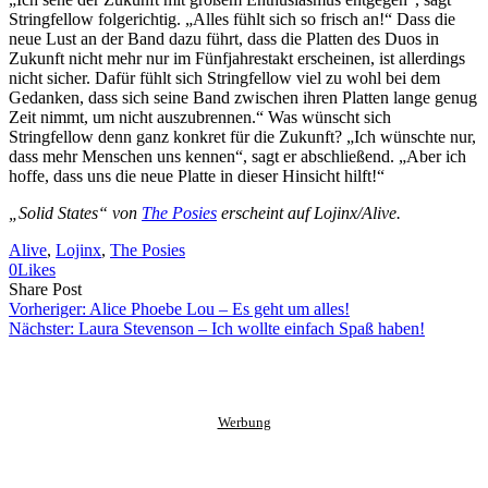
Stringfellow folgerichtig. „Alles fühlt sich so frisch an!“ Dass die
neue Lust an der Band dazu führt, dass die Platten des Duos in
Zukunft nicht mehr nur im Fünfjahrestakt erscheinen, ist allerdings
nicht sicher. Dafür fühlt sich Stringfellow viel zu wohl bei dem
Gedanken, dass sich seine Band zwischen ihren Platten lange genug
Zeit nimmt, um nicht auszubrennen.“ Was wünscht sich
Stringfellow denn ganz konkret für die Zukunft? „Ich wünschte nur,
dass mehr Menschen uns kennen“, sagt er abschließend. „Aber ich
hoffe, dass uns die neue Platte in dieser Hinsicht hilft!“
„Solid States“ von
The Posies
erscheint auf Lojinx/Alive.
Alive
, 
Lojinx
, 
The Posies
0
Likes
Share
Copy
Send
Share Post
on
URL
Link
Vorheriger:
Alice Phoebe Lou – Es geht um alles!
Facebook
to
via
Nächster:
Laura Stevenson – Ich wollte einfach Spaß haben!
clipboard
eMail
Werbung