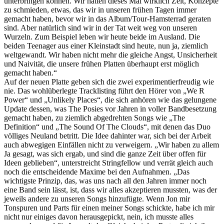
unterbringen können. Wir hatten dieses Mal wirklich Zeit, Konzepte
zu schmieden, etwas, das wir in unseren frühen Tagen immer
gemacht haben, bevor wir in das Album/Tour-Hamsterrad geraten
sind. Aber natürlich sind wir in der Tat weit weg von unseren
Wurzeln. Zum Beispiel leben wir heute beide im Ausland. Die
beiden Teenager aus einer Kleinstadt sind heute, nun ja, ziemlich
weltgewandt. Wir haben nicht mehr die gleiche Angst, Unsicherheit
und Naivität, die unsere frühen Platten überhaupt erst möglich
gemacht haben.“
Auf der neuen Platte geben sich die zwei experimentierfreudig wie
nie. Das wohlüberlegte Tracklisting führt den Hörer von „We R
Power“ und „Unlikely Places“, die sich anhören wie das gelungene
Update dessen, was The Posies vor Jahren in voller Bandbesetzung
gemacht haben, zu ziemlich abgedrehten Songs wie „The
Definition“ und „The Sound Of The Clouds“, mit denen das Duo
völliges Neuland betritt. Die Idee dahinter war, sich bei der Arbeit
auch abwegigen Einfällen nicht zu verweigern. „Wir haben zu allem
Ja gesagt, was sich ergab, und sind die ganze Zeit über offen für
Ideen geblieben“, unterstreicht Stringfellow und verrät gleich auch
noch die entscheidende Maxime bei den Aufnahmen. „Das
wichtigste Prinzip, das, was uns nach all den Jahren immer noch
eine Band sein lässt, ist, dass wir alles akzeptieren mussten, was der
jeweils andere zu unseren Songs hinzufügte. Wenn Jon mir
Tonspuren und Parts für einen meiner Songs schickte, habe ich mir
nicht nur einiges davon herausgepickt, nein, ich musste alles