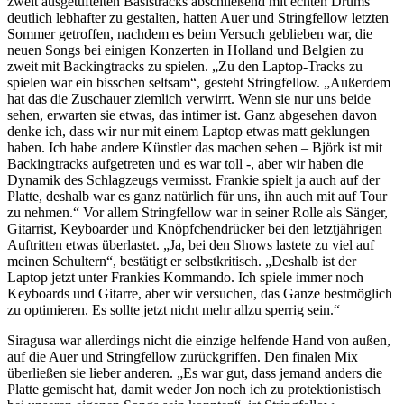
zweit ausgetüftelten Basistracks abschließend mit echten Drums
deutlich lebhafter zu gestalten, hatten Auer und Stringfellow letzten
Sommer getroffen, nachdem es beim Versuch geblieben war, die
neuen Songs bei einigen Konzerten in Holland und Belgien zu
zweit mit Backingtracks zu spielen. „Zu den Laptop-Tracks zu
spielen war ein bisschen seltsam“, gesteht Stringfellow. „Außerdem
hat das die Zuschauer ziemlich verwirrt. Wenn sie nur uns beide
sehen, erwarten sie etwas, das intimer ist. Ganz abgesehen davon
denke ich, dass wir nur mit einem Laptop etwas matt geklungen
haben. Ich habe andere Künstler das machen sehen – Björk ist mit
Backingtracks aufgetreten und es war toll -, aber wir haben die
Dynamik des Schlagzeugs vermisst. Frankie spielt ja auch auf der
Platte, deshalb war es ganz natürlich für uns, ihn auch mit auf Tour
zu nehmen.“ Vor allem Stringfellow war in seiner Rolle als Sänger,
Gitarrist, Keyboarder und Knöpfchendrücker bei den letztjährigen
Auftritten etwas überlastet. „Ja, bei den Shows lastete zu viel auf
meinen Schultern“, bestätigt er selbstkritisch. „Deshalb ist der
Laptop jetzt unter Frankies Kommando. Ich spiele immer noch
Keyboards und Gitarre, aber wir versuchen, das Ganze bestmöglich
zu optimieren. Es sollte jetzt nicht mehr allzu sperrig sein.“
Siragusa war allerdings nicht die einzige helfende Hand von außen,
auf die Auer und Stringfellow zurückgriffen. Den finalen Mix
überließen sie lieber anderen. „Es war gut, dass jemand anders die
Platte gemischt hat, damit weder Jon noch ich zu protektionistisch