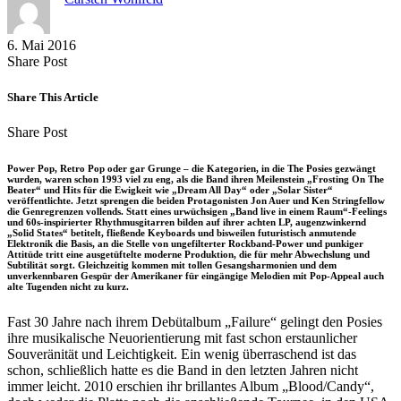
6. Mai 2016
Share
Copy
Send
Share Post
on
URL
Link
Facebook
to
via
Share This Article
clipboard
eMail
Share
Copy
Send
Share Post
on
URL
Link
Facebook
to
via
Power Pop, Retro Pop oder gar Grunge – die Kategorien, in die The Posies gezwängt
clipboard
eMail
wurden, waren schon 1993 viel zu eng, als die Band ihren Meilenstein „Frosting On The
Beater“ und Hits für die Ewigkeit wie „Dream All Day“ oder „Solar Sister“
veröffentlichte. Jetzt sprengen die beiden Protagonisten Jon Auer und Ken Stringfellow
die Genregrenzen vollends. Statt eines urwüchsigen „Band live in einem Raum“-Feelings
und 60s-inspirierter Rhythmusgitarren bilden auf ihrer achten LP, augenzwinkernd
„Solid States“ betitelt, fließende Keyboards und bisweilen futuristisch anmutende
Elektronik die Basis, an die Stelle von ungefilterter Rockband-Power und punkiger
Attitüde tritt eine ausgetüftelte moderne Produktion, die für mehr Abwechslung und
Subtilität sorgt. Gleichzeitig kommen mit tollen Gesangsharmonien und dem
unverkennbaren Gespür der Amerikaner für eingängige Melodien mit Pop-Appeal auch
alte Tugenden nicht zu kurz.
Fast 30 Jahre nach ihrem Debütalbum „Failure“ gelingt den Posies
ihre musikalische Neuorientierung mit fast schon erstaunlicher
Souveränität und Leichtigkeit. Ein wenig überraschend ist das
schon, schließlich hatte es die Band in den letzten Jahren nicht
immer leicht. 2010 erschien ihr brillantes Album „Blood/Candy“,