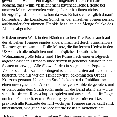
geworden – was für ein magisch klingender Track! Ich hätte
gedacht, dass Willie vielleicht mehr psychedelische Effekte bei
unseren Mixen verwenden würde, aber er hat ihnen nichts
hinzugefügt, das nicht eh schon da war. Er hat sich lediglich darauf
konzentriert, die komplexen Schichten der einzelnen Spuren perfekt
aufeinander abzustimmen. Frankie hat auch eine Menge Stücke des
Albums abgemischt.“
Mit dem neuen Werk in den Händen machen The Posies auch auf
der aktuellen Tournee einiges anders. Inspiriert durch Stringfellows
Tournee gemeinsam mit Holly Munoz, die ihn letzten Herbst in den
USA durch alle möglichen und unmöglichen Locations in
Wohnzimmergröße führte, sind The Posies nach einer erfolgreich
abgeschlossenen Europatournee derzeit in geheimer Mission in den
Staaten unterwegs. Alle Shows finden in sogenannten Pop-up-
Venues statt, das Kartenkontingent ist an allen Orten auf maximal 75
begrenzt, und nur wer ein Ticket erwirbt, bekommt den Ort des
Konzerts genannt. Unter dem Strich bekommt das Publikum so
einen unvergesslichen Abend in heimeligem Ambiente geboten, und
es bleibt unter dem Strich sogar mehr für die Band übrig, als würde
sie in halbleeren Rockschuppen spielen und anschließend die Gage
noch mit Clubbesitzer und Bookingagent teilen müssen. Dass
praktisch alle Konzerte der fünfwöchigen Tournee ausverkauft sind,
unterstreicht, wie gut diese Idee für die Posies funktioniert hat.
„Ich sehe der Zukunft mit großem Enthusiasmus entgegen“, sagt