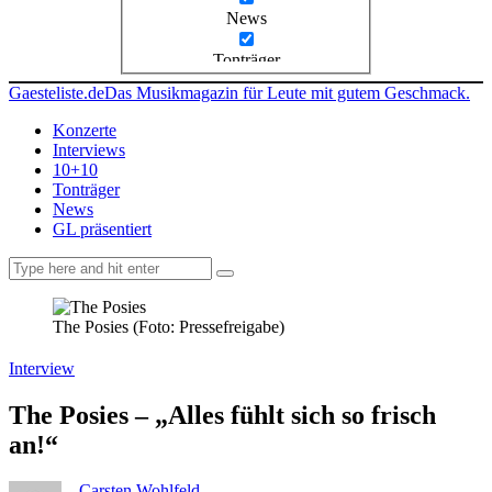
News
Tonträger
Gaesteliste.de
Das Musikmagazin für Leute mit gutem Geschmack.
Konzerte
Interviews
10+10
Tonträger
News
GL präsentiert
facebook-
instagramm
rss
1
The Posies (Foto: Pressefreigabe)
Interview
The Posies – „Alles fühlt sich so frisch
an!“
Carsten Wohlfeld