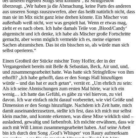
bei unseren eigenen Songs sein konnten“, ist Stringfellow
überzeugt. „Wir haben ja die Abmachung, keine Parts des anderen
aus unseren Songs rauszuwerfen, aber das heißt natürlich nicht, dass
man sie im Mix nicht ganz leise drehen könnte. Ein Mischer von
außerhalb weiß nicht, wer was gespielt hat. Wenn er etwas mag,
zieht er es nach oben. Ich habe damals Teile von ‚Blood/Candy‘
abgemischt und ich denke, ich habe als Mischer große Fortschritte
gemacht, aber wenn möglich vermeide ich es, meine eigenen
Sachen abzumischen. Das ist ein bisschen so, als würde man sich
selbst operieren.“
Einen Großteil der Stücke mischte Tony Hoffer, der in der
Vergangenheit bereits mit Belle & Sebastian, Beck, Air und, und,
und zusammengearbeitet hatte. Was hatte sich Stringfellow von ihm
erhofft? „Ich habe gehofft, dass er den Songs Hall hinzufügen
würde – und das hat er auch getan“, verrät er. „Um ehrlich zu sein:
Als ich seine Abmischungen zum ersten Mal hörte, war ich ein
wenig… ich hatte das Gefühl, es gäbe zu viel hiervon, zu viel
davon. Ich war einfach nicht darauf vorbereitet, wie viel Größe und
Dimension er den Songs hinzufügte. Nachdem ich Zeit hatte, mich
damit auseinanderzusetzen, stellte ich fest, dass ich mich nur selbst
klein machte, und konnte erkennen, was diese Mixe wirklich sind –
ausladend, gewaltig und farbenfroh. Ich möchte erwähnen, dass wir
auch mit Will Linton zusammengearbeitet haben. Auf seine Arbeit
bin ich durch den Song ‚God’s Whisper‘ von Raury aufmerksam