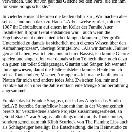
verwenden, und für Jon galt das Gleiche bei den Parts, die ich ihm
für seine Songs schickte.“
In vielerlei Hinsicht kehrten die beiden dafür zur „Wir machen alles
selbst – und noch dazu zu Hause“-Arbeitsweise zurück, mit der
1987 ihr Debütalbum auf einem im Keller der Familie Auer
installierten 8-Spur-Gerät entstanden war – auch wenn die
Ergebnisse nicht unterschiedlicher klingen könnten. „Der größte
Unterschied zu damals ist sicherlich mein eigenes Wissen über den
Aufnahmeprozess“, überlegt Stringfellow. „Als wir damals ‚Failure‘
gemacht haben, war ich ein annehmbarer Bassist, ich konnte Gitarre
spielen und singen. Jon war damals schon Tontechniker, noch dazu
ein guter, ein toller Schlagzeuger, Gitarrist und Sänger. Ich war auf
ihn angewiesen, damit die Platte entstehen konnte. Heute bin ich
selbst Tontechniker, Mischer, Arrangeur – ich mache haufenweise
Platten für mich und andere jedes Jahr. Zwischen Jon, mir und
Frankie hat sich über die Jahre einfach eine Menge Studioerfahrung
angesammelt.
Frankie, das ist Frankie Siragusa, der in Los Angeles das Studio
theLAB betreibt. Stringfellow hatte mit ihm in der Vergangenheit
bereits für verschiedene andere Projekte zusammengearbeitet, an
„Solid States“ war Siragusa allerdings nicht nur als Tontechniker,
sondern gemeinsam mit Kliph Scurlock von The Flaming Lips auch
als Schlagzeuger beteiligt. Die Entscheidung, die im Heimstudio zu