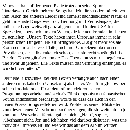
Minwalla hat auf der neuen Platte trotzdem seine Spuren
hinterlassen. Gleich mehrere Songs handeln direkt oder indirekt von
ihm. Auch die anderen Lieder sind zumeist nachdenklicher Natur, es
geht um ernste Dinge wie Tod, Trennung und Verlustängste, die
politische Lage weltweit ganz allgemein und in den USA im
Speziellen, aber auch um den Willen, die kleinen Freuden im Leben
zu genießen. „Unsere Texte haben ihren Ursprung immer in sehr
persönlichen Dingen“, erklärt Stringfellow. „Es gibt mehr soziale
Kommentare auf dieser Platte, nicht nur Grübeleien über unser
Privatleben, deshalb denke ich schon, dass sie recht zugänglich ist.
Bei den Texten gilt aber immer: Das Thema muss mir nahegehen –
und zwar ungemein. Die Texte müssen das vernünftig einfangen, es
wirklich vermitteln.“
Der neue Blickwinkel bei den Texten verlangte auch nach einer
anderen musikalischen Umsetzung als bisher. Weil Stringfellow bei
seinen Produktionen für andere oft mit elektronischen
Programmings arbeitet und sich als Filmkomponist mit fantastischen
Soundlandschaften beschäftigt, wollte er, dass das auch in den
neuen Posies-Songs reflektiert wird. Probleme, seinen Mitstreiter
von dieser neuen Marschroute zu überzeugen, die sie weiter denn je
von ihren Wurzeln entfernte, gab es nicht. „Nein“, sagt er,
„überhaupt nicht. Jon und ich haben viel darüber diskutiert, was uns
individuell interessiert und wie wir das auf dem Album würden