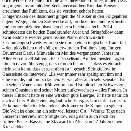
doch weder die Platte noch die anschließende Tournee, in den USA
sogar gemeinsam mit dem Seelenverwandten Brendan Benson,
erreichten das Publikum, das sie verdient gehabt hätten.
Einigermaßen desillusioniert gingen die Musiker in den Folgejahren
eigene Wege, nahmen Solowerke auf, produzierten andere Künstler
und kommunizierten bisweilen eher schlecht als recht. 2014
schmiedeten die beiden Bandgründer Auer und Stringfellow dann
zwar erstmals wieder gemeinsame Pläne, doch wirklich
zusammengeschweißt wurden sie durch einen tragischen Trauerfall
– den plötzlichen und völlig unerwarteten Tod ihres langjährigen
Drummers Darius Minwalla im Mai des vergangenen Jahres im
Alter von nur 38 Jahren. „Es ist so seltsam. An den meisten Tagen
bin ich davon überzeugt, dass er noch bei uns ist, dass es einfach
nicht sein kann, dass er gestorben ist“, gesteht Stringfellow im
Gaesteliste.de-Interview. „Es war immer sehr spaßig mit ihm und
eine Freude, mit ihm zu lachen. Er war aber auch sehr sensibel. Er
hat seinen Vater schon früh verloren und ist mit seinen Schwestern,
seinen Cousinen und seiner Mutter aufgewachsen – alles Frauen. In
dieser Hinsicht hatte er eine wirklich gute Energie. Er hatte natürlich
auch auf der Bühne eine unglaubliche Energie. Um ehrlich zu sein:
Er konnte einfach nicht anders, als immer volle Kanne zu spielen.
Die Welt ist ohne ihn ein sehr viel leiserer Ort.“ Wenige Tage nach
unserem Interview mit Stringfellow erlag dann auch noch der
frühere Posies-Bassist Joe Skyward im Alter von 57 Jahren einem
Krebsleiden.