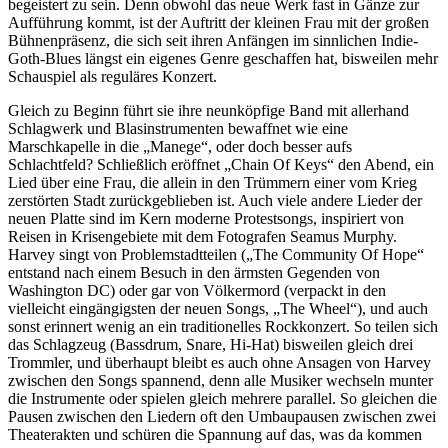
begeistert zu sein. Denn obwohl das neue Werk fast in Gänze zur
Aufführung kommt, ist der Auftritt der kleinen Frau mit der großen
Bühnenpräsenz, die sich seit ihren Anfängen im sinnlichen Indie-
Goth-Blues längst ein eigenes Genre geschaffen hat, bisweilen mehr
Schauspiel als reguläres Konzert.
Gleich zu Beginn führt sie ihre neunköpfige Band mit allerhand
Schlagwerk und Blasinstrumenten bewaffnet wie eine
Marschkapelle in die „Manege“, oder doch besser aufs
Schlachtfeld? Schließlich eröffnet „Chain Of Keys“ den Abend, ein
Lied über eine Frau, die allein in den Trümmern einer vom Krieg
zerstörten Stadt zurückgeblieben ist. Auch viele andere Lieder der
neuen Platte sind im Kern moderne Protestsongs, inspiriert von
Reisen in Krisengebiete mit dem Fotografen Seamus Murphy.
Harvey singt von Problemstadtteilen („The Community Of Hope“
entstand nach einem Besuch in den ärmsten Gegenden von
Washington DC) oder gar von Völkermord (verpackt in den
vielleicht eingängigsten der neuen Songs, „The Wheel“), und auch
sonst erinnert wenig an ein traditionelles Rockkonzert. So teilen sich
das Schlagzeug (Bassdrum, Snare, Hi-Hat) bisweilen gleich drei
Trommler, und überhaupt bleibt es auch ohne Ansagen von Harvey
zwischen den Songs spannend, denn alle Musiker wechseln munter
die Instrumente oder spielen gleich mehrere parallel. So gleichen die
Pausen zwischen den Liedern oft den Umbaupausen zwischen zwei
Theaterakten und schüren die Spannung auf das, was da kommen