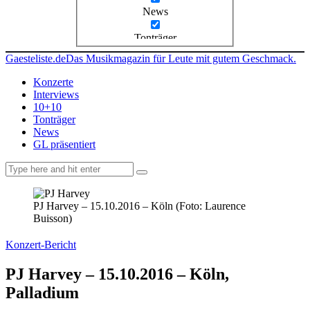
News
Tonträger
Gaesteliste.de
Das Musikmagazin für Leute mit gutem Geschmack.
Konzerte
Interviews
10+10
Tonträger
News
GL präsentiert
facebook-
instagramm
rss
1
PJ Harvey – 15.10.2016 – Köln (Foto: Laurence
Buisson)
Konzert-Bericht
PJ Harvey – 15.10.2016 – Köln,
Palladium