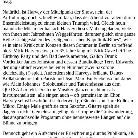
mag.
Natürlich ist Harvey der Mittelpunkt der Show, nein, der
Aufführung, doch schnell wird klar, dass der Abend vor allem durch
Ensembleleistung zu einem kleinen Triumph wird. Gleich neun
männliche Mitstreiter hat sich Harvey dieses Mal eingeladen, viele
von ihnen seit Jahrzehnten Weggefährten, darunter gleich eine ganze
Reihe Lichtgestalten des „zeitgenössischen Kaputtnik-Blues“, wie
es in einer Kritik zum Konzert diesen Sommer in Berlin so treffend
hieß. Mick Harvey etwa, der 35 Jahre lang mit Nick Cave bei The
Birthday Party und den Bad Seeds arbeitete, Gallon-Drunk-
Vordenker James Johnston und dessen Bandkollege Terry Edwards,
der unglaublicherweise bei einer Nummer zwei Saxofone
gleichzeitig (!) spielt. Außerdem sind Harveys brillante Dauer-
Kollaborateure John Parish und Jean-Marc Butty ebenso mit dabei
wie Alain Johannes, Solokünstler und Tausendsassa aus dem
QOTSA-Umfeld. Doch die Musiker glänzen nicht nur als
Instrumentalisten, alle singen auch – oft gemeinsam im Chor.
Harvey selbst beschränkt sich derweil größtenteils auf ihre Rolle am
Mikro. Einige Male greift sie zum Saxofon, Gitarre spielt sie
dagegen nicht. Gemeinsam gelingt der Gruppe die Gratwanderung,
das anspruchsvolle Programm ohne nennenswerte Längen auf die
Bühne zu bringen.
Dennoch geht ein Aufschrei der Erleichterung durchs Publikum, als