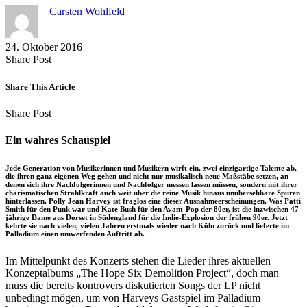
Carsten Wohlfeld
24. Oktober 2016
Share
Copy
Send
Share Post
on
URL
Link
Facebook
to
via
Share This Article
clipboard
eMail
Share
Copy
Send
Share Post
on
URL
Link
Facebook
to
via
Ein wahres Schauspiel
clipboard
eMail
Jede Generation von Musikerinnen und Musikern wirft ein, zwei einzigartige Talente ab,
die ihren ganz eigenen Weg gehen und nicht nur musikalisch neue Maßstäbe setzen, an
denen sich ihre Nachfolgerinnen und Nachfolger messen lassen müssen, sondern mit ihrer
charismatischen Strahlkraft auch weit über die reine Musik hinaus unübersehbare Spuren
hinterlassen. Polly Jean Harvey ist fraglos eine dieser Ausnahmeerscheinungen. Was Patti
Smith für den Punk war und Kate Bush für den Avant-Pop der 80er, ist die inzwischen 47-
jährige Dame aus Dorset in Südengland für die Indie-Explosion der frühen 90er. Jetzt
kehrte sie nach vielen, vielen Jahren erstmals wieder nach Köln zurück und lieferte im
Palladium einen umwerfenden Auftritt ab.
Im Mittelpunkt des Konzerts stehen die Lieder ihres aktuellen
Konzeptalbums „The Hope Six Demolition Project“, doch man
muss die bereits kontrovers diskutierten Songs der LP nicht
unbedingt mögen, um von Harveys Gastspiel im Palladium