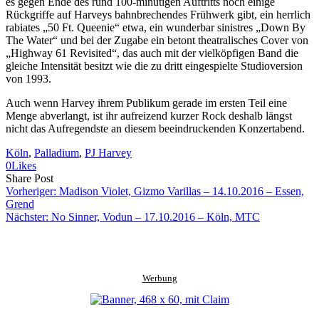
es gegen Ende des rund 100-minütigen Auftritts noch einige
Rückgriffe auf Harveys bahnbrechendes Frühwerk gibt, ein herrlich
rabiates „50 Ft. Queenie“ etwa, ein wunderbar sinistres „Down By
The Water“ und bei der Zugabe ein betont theatralisches Cover von
„Highway 61 Revisited“, das auch mit der vielköpfigen Band die
gleiche Intensität besitzt wie die zu dritt eingespielte Studioversion
von 1993.
Auch wenn Harvey ihrem Publikum gerade im ersten Teil eine
Menge abverlangt, ist ihr aufreizend kurzer Rock deshalb längst
nicht das Aufregendste an diesem beeindruckenden Konzertabend.
Köln
, 
Palladium
, 
PJ Harvey
0
Likes
Share
Copy
Send
Share Post
on
URL
Link
Vorheriger:
Madison Violet, Gizmo Varillas – 14.10.2016 – Essen,
Facebook
to
via
Grend
clipboard
eMail
Nächster:
No Sinner, Vodun – 17.10.2016 – Köln, MTC
Werbung