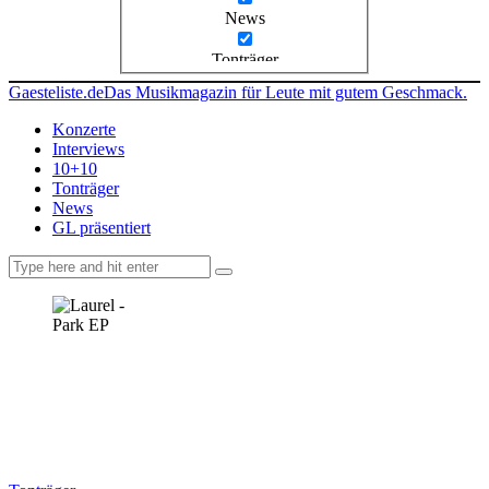
News
Tonträger
Gaesteliste.de
Das Musikmagazin für Leute mit gutem Geschmack.
Konzerte
Interviews
10+10
Tonträger
News
GL präsentiert
facebook-
instagramm
rss
1