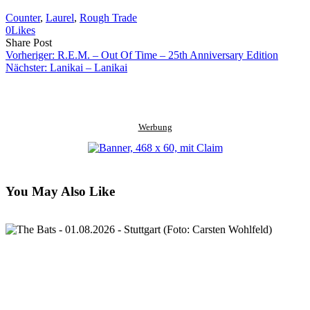
Counter
, 
Laurel
, 
Rough Trade
0
Likes
Share
Copy
Send
Share Post
on
URL
Link
Vorheriger:
R.E.M. – Out Of Time – 25th Anniversary Edition
Facebook
to
via
Nächster:
Lanikai – Lanikai
clipboard
eMail
Werbung
You May Also Like