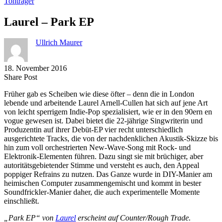
Tonträger
Laurel – Park EP
Ullrich Maurer
18. November 2016
Share
Copy
Send
Share Post
on
URL
Link
Früher gab es Scheiben wie diese öfter – denn die in London
Facebook
to
via
lebende und arbeitende Laurel Arnell-Cullen hat sich auf jene Art
clipboard
eMail
von leicht sperrigem Indie-Pop spezialisiert, wie er in den 90ern en
vogue gewesen ist. Dabei bietet die 22-jährige Singwriterin und
Produzentin auf ihrer Debüt-EP vier recht unterschiedlich
ausgerichtete Tracks, die von der nachdenklichen Akustik-Skizze bis
hin zum voll orchestrierten New-Wave-Song mit Rock- und
Elektronik-Elementen führen. Dazu singt sie mit brüchiger, aber
autoritätsgebietender Stimme und versteht es auch, den Appeal
poppiger Refrains zu nutzen. Das Ganze wurde in DIY-Manier am
heimischen Computer zusammengemischt und kommt in bester
Soundfrickler-Manier daher, die auch experimentelle Momente
einschließt.
„Park EP“ von
Laurel
erscheint auf Counter/Rough Trade.