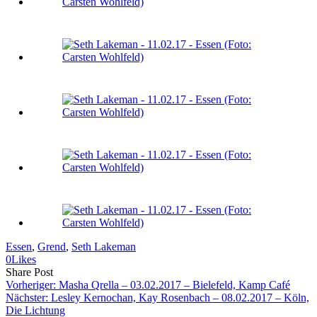
Essen
, 
Grend
, 
Seth Lakeman
0
Likes
Share
Copy
Send
Share Post
on
URL
Link
Vorheriger:
Masha Qrella – 03.02.2017 – Bielefeld, Kamp Café
Facebook
to
via
Nächster:
Lesley Kernochan, Kay Rosenbach – 08.02.2017 – Köln,
clipboard
eMail
Die Lichtung