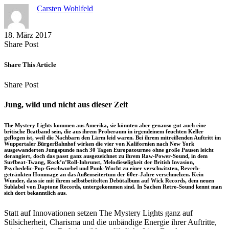
Carsten Wohlfeld
18. März 2017
Share
Copy
Send
Share Post
on
URL
Link
Facebook
to
via
Share This Article
clipboard
eMail
Share
Copy
Send
Share Post
on
URL
Link
Facebook
to
via
Jung, wild und nicht aus dieser Zeit
clipboard
eMail
The Mystery Lights kommen aus Amerika, sie könnten aber genauso gut auch eine
britische Beatband sein, die aus ihrem Proberaum in irgendeinem feuchten Keller
geflogen ist, weil die Nachbarn den Lärm leid waren. Bei ihrem mitreißenden Auftritt im
Wuppertaler BürgerBahnhof wirken die vier von Kalifornien nach New York
ausgewanderten Jungspunde nach 30 Tagen Europatournee ohne große Pausen leicht
derangiert, doch das passt ganz ausgezeichnet zu ihrem Raw-Power-Sound, in dem
Surfbeat-Twang, Rock’n’Roll-Inbrunst, Melodieseligkeit der British Invasion,
Psychedelic-Pop-Geschwurbel und Punk-Wucht zu einer verschwitzten, Reverb-
getränkten Hommage an das Außenseitertum der 60er-Jahre verschmelzen. Kein
Wunder, dass sie mit ihrem selbstbetitelten Debütalbum auf Wick Records, dem neuen
Sublabel von Daptone Records, untergekommen sind. In Sachen Retro-Sound kennt man
sich dort bekanntlich aus.
Statt auf Innovationen setzen The Mystery Lights ganz auf
Stilsicherheit, Charisma und die unbändige Energie ihrer Auftritte,