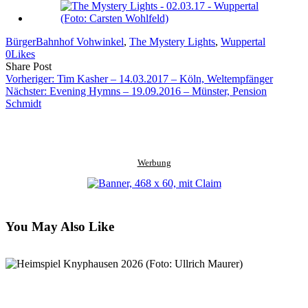
BürgerBahnhof Vohwinkel
, 
The Mystery Lights
, 
Wuppertal
0
Likes
Share
Copy
Send
Share Post
on
URL
Link
Vorheriger:
Tim Kasher – 14.03.2017 – Köln, Weltempfänger
Facebook
to
via
Nächster:
Evening Hymns – 19.09.2016 – Münster, Pension
clipboard
eMail
Schmidt
Werbung
You May Also Like