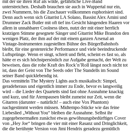
mit der sie ihren Ruf als wilde, gefährliche Live-Band
unterstreichen. Deshalb brauchen sie auch in Wuppertal nur ein,
zwei Nummern, bis die Zuschauer vollkommen euphorisiert sind.
Denn auch wenn sich Gitarrist LA Solano, Bassist Alex Amini und
Drummer Zack Butler mit oft tief ins Gesicht hängenden Haaren vor
allem in unnahbarer Coolness üben, nutzt der mit einer herrlich
kratzigen Stimme gesegnete Sänger und Gitarrist Mike Brandon den
wenigen Platz, der ihm auf der mit einem ganzen Arsenal an
Vintage-Instrumenten zugestellten Bühne des BürgerBahnhofs
bleibt, für eine gestenreiche Performance und viele beeindruckende
Luftsprünge. Wenn er singt, schreit und fleht, scheint es fast so, als
hätte er es sich höchstpersönlich zur Aufgabe gemacht, der Welt zu
beweisen, dass die rohe Kraft des Rock’n’Roll längst noch nicht tot
ist, dass der Geist von The Seeds oder The Standells im Sound
seiner Band quicklebendig ist.
Das vermitteln The Mystery Lights auch musikalisch: Simpel,
geradeheraus und eigentlich immer zu Ende, bevor es langweilig
wird – die Lieder des Quartetts sind fast ohne Ausnahme knackig
und kurz, und für Atempausen bleibt zumeist nur Zeit, wenn die
Gitarren (darunter – natürlich! – auch eine Vox Phantom)
nachgestimmt werden müssen. Midtempo-Stücke wie das feine
Liebeslied „Without You“ bleiben die Ausnahme. Selbst ihr
zugegebenermaßen zunächst etwas gewöhnungsbedürftiges Cover
von „Hey Joe“ bringen die vier mit einer Rasanz und Dringlichkeit,
die die berühmte Version von Jimi Hendrix geradezu gemütlich