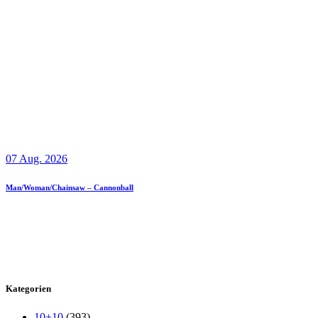
07 Aug. 2026
Man/Woman/Chainsaw – Cannonball
Kategorien
10+10
(393)