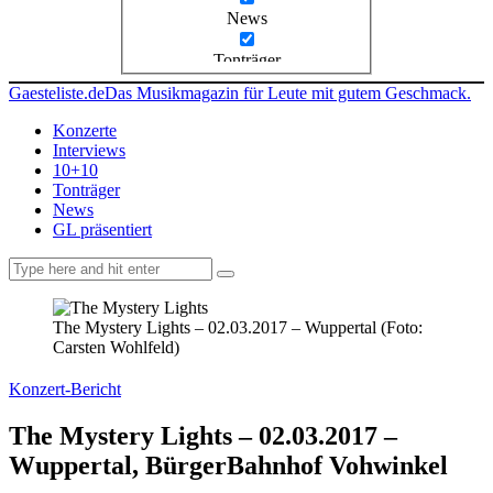
News
Tonträger
Gaesteliste.de
Das Musikmagazin für Leute mit gutem Geschmack.
Konzerte
Interviews
10+10
Tonträger
News
GL präsentiert
facebook-
instagramm
rss
1
The Mystery Lights – 02.03.2017 – Wuppertal (Foto:
Carsten Wohlfeld)
Konzert-Bericht
The Mystery Lights – 02.03.2017 –
Wuppertal, BürgerBahnhof Vohwinkel