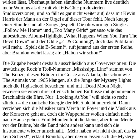
wirken lässt. Überhaupt haben sämtliche Nummern live deutlich
mehr Wumms als die mit viel 60s-Chic produzierten
Studioversionen, und so fällt es gar nicht weiter auf, dass mit Kevin
Harris der Mann an der Orgel auf dieser Tour fehlt. Nach knapp
einer Stunde sind alle Songs gespielt: Die ohrwurmigen Singles
„Follow Me Home“ und „Too Many Girls“ genauso wie das
unbestrittene Album-Highlight „What Happens When You Turn The
Devil Down“ und der Oldie „21 & Counting“, doch das Publikum
will mehr. „Spielt die B-Seiten!“, ruft jemand aus der ersten Reihe,
aber Brandon wehrt lässig ab: „Haben wir schon!“
Die Zugabe besteht deshalb ausschließlich aus Coverversionen: Die
urwüchsige Rock’n’Roll-Nummer „Mississippi Line“ stammt von
The Booze, diesen Brüdern im Geiste aus Atlanta, die schon wie
The Animals von 1965 klangen, als die Jungs der Mystery Lights
noch die Highschool besuchten, und mit „Dead Moon Night“
erweisen sie einem ihrer offensichtlichen Einflüsse mit gebührender
Brachialität die Ehre. Nur „Looking At You“ will nicht so recht
zünden – die manische Energie der MC5 bleibt unerreicht. Dann
verziehen sich die Musiker zum Merch im Foyer und die Musik aus
der Konserve geht an, doch die Wuppertaler wollen einfach nicht
nach Hause gehen. Fünf Minuten tobt die kleine, aber feine Meute
vor der Bühne, bis die Band nicht anders kann und sich die
Instrumente wieder umschnallt. „Mehr haben wir nicht drauf, das ist
kein Scherz!“, erklärt Brandon, aber davon lassen sich die Mystery