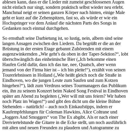
ablesen kann, dass er die Lieder mit zumeist geschlossenen Augen
nicht einfach nur singt, sondern praktisch selbst wieder neu erlebt.
Manchmal neigt er seinen ganzen Körper nach hinten, einige Male
geht er kurz auf die Zehenspitzen, fast so, als würde er wie ein
Hochspringer vor dem Anlauf die nächsten Parts des Songs in
Gedanken noch einmal durchgehen.
So ernsthaft seine Darbietung ist, so lustig, nein, albern sind seine
langen Ansagen zwischen den Liedern. Da begrüßt er die an der
Brüstung in der ersten Etage gebannt Zuhörenden mit einem
augenzwinkernden „Wie geht’s da oben in der Taper-Sektion?“, lobt
überschwänglich das einheimische Bier („Ich bekomme einen
Haufen Geld dafür, dass ich das tue, nee, Quatsch, aber wenn
jemand von der Firma hier ist – ich bin pleite!“), erzählt von seinen
Tourerlebnissen in Holland („Wie heißt gleich noch die Straße in
Eindhoven, wo die jungen Leute zum Saufen und zum Kotzen
hingehen?“), lädt zum Verdruss seines Tourmanagers das Publikum
ein, ihn zu seinem Konzert beim Naked Song Festival in Eindhoven
später am Abend zu begleiten („Wer will mit uns feiern? Wir haben
noch Platz im Wagen!“) und gibt den dicht um die kleine Bühne
Stehenden – natürlich! – auch noch Einkaufstipps, indem er
Kaufempfehlungen für Coleman Hawkins, Alice Coltrane und
„Joggers And Smoggers“ von The Ex abgibt. Als er nach einer
Dreiviertelstunde die Gitarre in die Ecke stellt, um noch ausführlich
mit alten und neuen Freunden zu plaudern und Autogramme zu