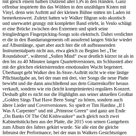
mit gleich einem halben Dutzend alter LPs in den Händen. Ganz
offenbar inspirierte ihn das Wühlen in den unzähligen Kisten mit
Vinyl, denn sein Auftritt auf der kleinen Bühne mitten im Laden ist
bemerkenswert. Zuletzt hatten wir Walker filigran solo akustisch
und unerwartet grungy mit kompletter Band erlebt, in Venlo schlägt
er eine Brücke zwischen den Extremen und spielt seine
feingliedrigen Fingerpicking-Songs solo elektrisch. Dabei verdichtet
er die in den Bandarrangements oft ausufernd langen Stücke wieder
auf Albumlänge, spart aber auch hier die oft aufbrausenden
Instrumentalparts nicht aus, etwa gleich zu Beginn bei „The
Roundabout“, während „Sullen Mind“ zwar deutlich kürzer ist als in
den bis zu 40 Minuten langen Quartettversionen, im Schlussteil aber
mit der gleichen elektrisierenden emotionalen Wucht begeistert.
Überhaupt geht Walker den In-Store-Auftritt nicht wie eine lästige
Pflichtaufgabe an, bei der man mit drei, vier Songs die neue Platte
bewirbt und die dann anschließend aus dem Gitarrenkoffer heraus
verkauft, sondern wie ein (leicht komprimiertes) reguläres Konzert.
Deshalb gibt es nicht nur die Highlights aus seiner aktuellen Großtat
„Golden Sings That Have Been Sung“ zu hören, sondern auch
ältere Lieder und Coverversionen. So spielt er Tim Hardins „If I
Was A Carpenter“ und mit „Primrose Green“ und ganz am Ende
„On Banks Of The Old Kishwaukee“ auch gleich noch zwei
Kabinettstückchen aus der Platte, die 2015 von seinen Gastgebern
zum Album des Jahres gekürt wurde. Sie alle eint die gleiche
Inbrunst der Performance, bei der man in Walkers Gesichtszügen