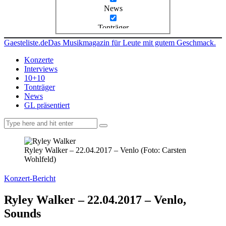
News
Tonträger
Gaesteliste.de
Das Musikmagazin für Leute mit gutem Geschmack.
Konzerte
Interviews
10+10
Tonträger
News
GL präsentiert
facebook-
instagramm
rss
1
Ryley Walker – 22.04.2017 – Venlo (Foto: Carsten
Wohlfeld)
Konzert-Bericht
Ryley Walker – 22.04.2017 – Venlo,
Sounds