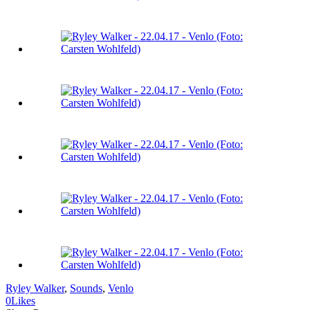
Ryley Walker
, 
Sounds
, 
Venlo
0
Likes