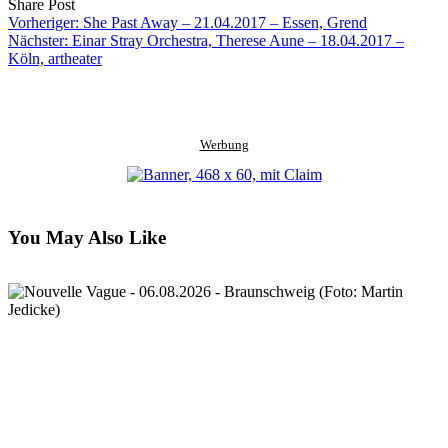
Share
Copy
Send
Share Post
on
URL
Link
Vorheriger:
She Past Away – 21.04.2017 – Essen, Grend
Facebook
to
via
Nächster:
Einar Stray Orchestra, Therese Aune – 18.04.2017 –
clipboard
eMail
Köln, artheater
Werbung
You May Also Like