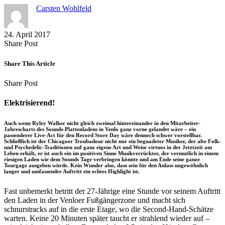
Carsten Wohlfeld
24. April 2017
Share
Copy
Send
Share Post
on
URL
Link
Facebook
to
via
Share This Article
clipboard
eMail
Share
Copy
Send
Share Post
on
URL
Link
Facebook
to
via
Elektrisierend!
clipboard
eMail
Auch wenn Ryley Walker nicht gleich zweimal hintereinander in den Mitarbeiter-
Jahrescharts des Sounds-Plattenladens in Venlo ganz vorne gelandet wäre – ein
passenderer Live-Act für den Record Store Day wäre dennoch schwer vorstellbar.
Schließlich ist der Chicagoer Troubadour nicht nur ein begnadeter Musiker, der alte Folk-
und Psychedelic-Traditionen auf ganz eigene Art und Weise virtuos in der Jetztzeit am
Leben erhält, er ist auch ein im positiven Sinne Musikverrückter, der vermutlich in einem
riesigen Laden wie dem Sounds Tage verbringen könnte und am Ende seine ganze
Tourgage ausgeben würde. Kein Wunder also, dass sein für den Anlass ungewöhnlich
langer und umfassender Auftritt ein echtes Highlight ist.
Fast unbemerkt betritt der 27-Jährige eine Stunde vor seinem Auftritt
den Laden in der Venloer Fußgängerzone und macht sich
schnurstracks auf in die erste Etage, wo die Second-Hand-Schätze
warten. Keine 20 Minuten später taucht er strahlend wieder auf –