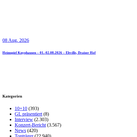
08 Aug. 2026
Heimspiel Knyphausen – 01.-02.08.2026 – Eltville, Draiser Hof
Kategorien
10+10
(393)
GL präsentiert
(8)
Interview
(2.303)
Konzert-Bericht
(3.567)
News
(420)
Tonträger
(22.940)