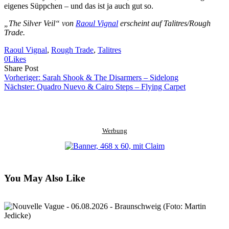
eigenes Süppchen – und das ist ja auch gut so.
„The Silver Veil“ von
Raoul Vignal
erscheint auf Talitres/Rough
Trade.
Raoul Vignal
, 
Rough Trade
, 
Talitres
0
Likes
Share
Copy
Send
Share Post
on
URL
Link
Vorheriger:
Sarah Shook & The Disarmers – Sidelong
Facebook
to
via
Nächster:
Quadro Nuevo & Cairo Steps – Flying Carpet
clipboard
eMail
Werbung
You May Also Like