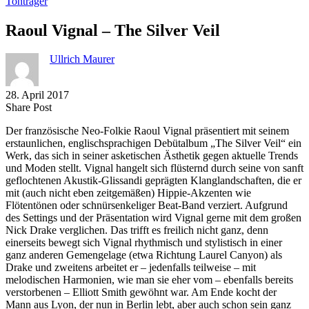
Tonträger
Raoul Vignal – The Silver Veil
Ullrich Maurer
28. April 2017
Share
Copy
Send
Share Post
on
URL
Link
Der französische Neo-Folkie Raoul Vignal präsentiert mit seinem
Facebook
to
via
erstaunlichen, englischsprachigen Debütalbum „The Silver Veil“ ein
clipboard
eMail
Werk, das sich in seiner asketischen Ästhetik gegen aktuelle Trends
und Moden stellt. Vignal hangelt sich flüsternd durch seine von sanft
geflochtenen Akustik-Glissandi geprägten Klanglandschaften, die er
mit (auch nicht eben zeitgemäßen) Hippie-Akzenten wie
Flötentönen oder schnürsenkeliger Beat-Band verziert. Aufgrund
des Settings und der Präsentation wird Vignal gerne mit dem großen
Nick Drake verglichen. Das trifft es freilich nicht ganz, denn
einerseits bewegt sich Vignal rhythmisch und stylistisch in einer
ganz anderen Gemengelage (etwa Richtung Laurel Canyon) als
Drake und zweitens arbeitet er – jedenfalls teilweise – mit
melodischen Harmonien, wie man sie eher vom – ebenfalls bereits
verstorbenen – Elliott Smith gewöhnt war. Am Ende kocht der
Mann aus Lyon, der nun in Berlin lebt, aber auch schon sein ganz