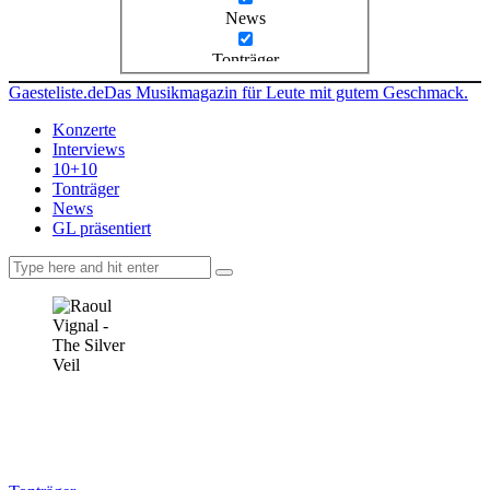
News
Tonträger
Gaesteliste.de
Das Musikmagazin für Leute mit gutem Geschmack.
Konzerte
Interviews
10+10
Tonträger
News
GL präsentiert
facebook-
instagramm
rss
1