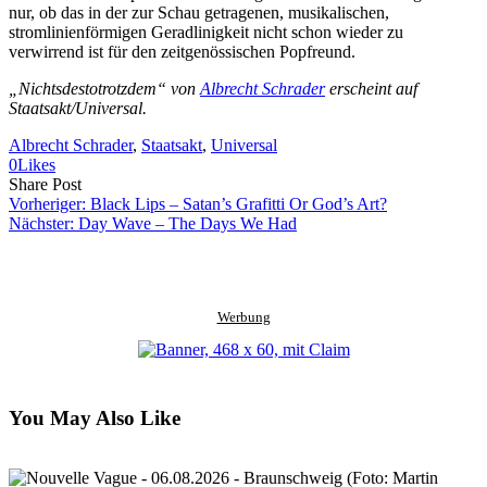
nur, ob das in der zur Schau getragenen, musikalischen,
stromlinienförmigen Geradlinigkeit nicht schon wieder zu
verwirrend ist für den zeitgenössischen Popfreund.
„Nichtsdestotrotzdem“ von
Albrecht Schrader
erscheint auf
Staatsakt/Universal.
Albrecht Schrader
, 
Staatsakt
, 
Universal
0
Likes
Share
Copy
Send
Share Post
on
URL
Link
Vorheriger:
Black Lips – Satan’s Grafitti Or God’s Art?
Facebook
to
via
Nächster:
Day Wave – The Days We Had
clipboard
eMail
Werbung
You May Also Like