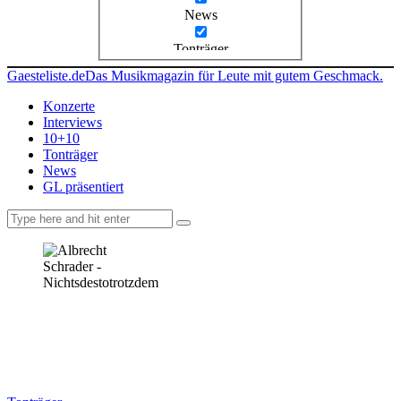
News
Tonträger
Gaesteliste.de
Das Musikmagazin für Leute mit gutem Geschmack.
Konzerte
Interviews
10+10
Tonträger
News
GL präsentiert
facebook-
instagramm
rss
1