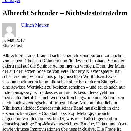
Tonträger
Albrecht Schrader – Nichtsdestotrotzdem
Ullrich Maurer
5. Mai 2017
Share
Copy
Send
Share Post
on
URL
Link
Albrecht Schrader braucht sich sicherlich keine Sorgen zu machen,
Facebook
to
via
von seinem Chef Jan Böhmermann (in dessen Hausband Schrader
clipboard
eMail
agiert) mal auf die Schippe genommen zu werden. Denn der Mann,
der auf der letzten Scheibe von Pete Doherty Klavier spielte, hat
selbst erkannt, wie man aus gut gemischten Worthülsen Texte
zusammenzimmern kann, die selbst ohne besonderen Sinngehalt
eine gewisse Wertigkeit zu besitzen scheinen – und sei es auch nur,
indem ausgesagt wird, dass es um nichts besonderes geht und
niemanden betrifft – auch wenn sich Schlagworte und Referenzen
auch noch so energisch auftürmen. Diese Art von inhaltlichem
Nihilismus kleidet Schrader mit seiner Band musikalisch in eine
erstaunlich originelle Cocktail-Jazz-Pop-Melange, die sich
angenehm von dem unterscheidet, was musikalisch gemeinhin
deutschsprachige Pop-Musik auszeichnet. Brüche, Haken und Ösen
sowie virtuose Improvisationen übrigens inklusive. Die Frage ist