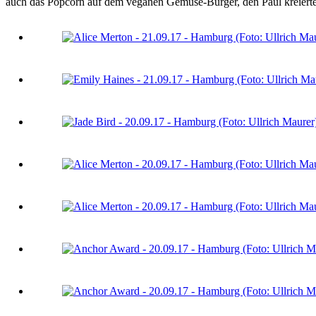
auch das Popcorn auf dem veganen Gemüse-Burger, den Paul kreierte,