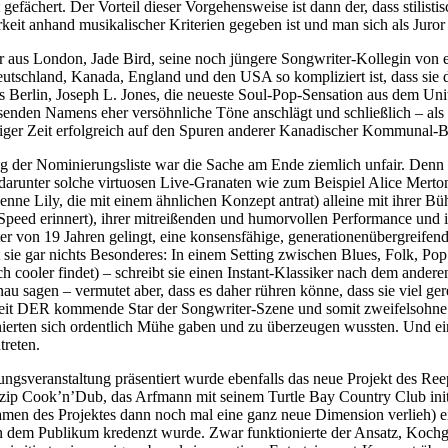
 gefächert. Der Vorteil dieser Vorgehensweise ist dann der, dass stilis
keit anhand musikalischer Kriterien gegeben ist und man sich als Juro
aus London, Jade Bird, seine noch jüngere Songwriter-Kollegin von eb
utschland, Kanada, England und den USA so kompliziert ist, dass sie di
Berlin, Joseph L. Jones, die neueste Soul-Pop-Sensation aus dem Unit
enden Namens eher versöhnliche Töne anschlägt und schließlich – als V
niger Zeit erfolgreich auf den Spuren anderer Kanadischer Kommunal-
 der Nominierungsliste war die Sache am Ende ziemlich unfair. Denn g
arunter solche virtuosen Live-Granaten wie zum Beispiel Alice Merton 
nne Lily, die mit einem ähnlichen Konzept antrat) alleine mit ihrer Bü
Speed erinnert), ihrer mitreißenden und humorvollen Performance und 
 von 19 Jahren gelingt, eine konsensfähige, generationenübergreifende 
 sie gar nichts Besonderes: In einem Setting zwischen Blues, Folk, Pop
h cooler findet) – schreibt sie einen Instant-Klassiker nach dem ander
au sagen – vermutet aber, dass es daher rühren könne, dass sie viel gere
herheit DER kommende Star der Songwriter-Szene und somit zweifelsohn
nierten sich ordentlich Mühe gaben und zu überzeugen wussten. Und ein
treten.
ngsveranstaltung präsentiert wurde ebenfalls das neue Projekt des Ree
inzip Cook’n’Dub, das Arfmann mit seinem Turtle Bay Country Club init
des Projektes dann noch mal eine ganz neue Dimension verlieh) ein
 dem Publikum kredenzt wurde. Zwar funktionierte der Ansatz, Kochgerä