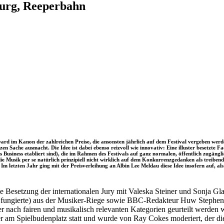
burg, Reeperbahn
Award im Kanon der zahlreichen Preise, die ansonsten jährlich auf dem Festival vergeben w
nzen Sache ausmacht. Die Idee ist dabei ebenso reizvoll wie innovativ: Eine illuster besetzte
 Business etabliert sind), die im Rahmen des Festivals auf ganz normalen, öffentlich zugäng
ie Musik per se natürlich prinzipiell nicht wirklich auf dem Konkurrenzgedanken als treibend
. Im letzten Jahr ging mit der Preisverleihung an Albin Lee Meldau diese Idee insofern auf, al
 die Besetzung der internationalen Jury mit Valeska Steiner und Sonja
da fungierte) aus der Musiker-Riege sowie BBC-Redakteur Huw Stephens
ier nach fairen und musikalisch relevanten Kategorien geurteilt werden
am Spielbudenplatz statt und wurde von Ray Cokes moderiert, der dieses