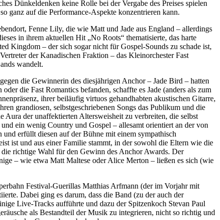
tisches Dünkeldenken keine Rolle bei der Vergabe des Preises spielen
r so ganz auf die Performance-Aspekte konzentrieren kann.
endort, Fenne Lily, die wie Matt und Jade aus England – allerdings
eses in ihrem aktuellen Hit „No Roots“ thematisierte, das harte
ed Kingdom – der sich sogar nicht für Gospel-Sounds zu schade ist,
ertreter der Kanadischen Fraktion – das Kleinorchester Fast
Bands wandelt.
egen die Gewinnerin des diesjährigen Anchor – Jade Bird – hatten
oder die Fast Romantics befanden, schaffte es Jade (anders als zum
hnenpräsenz, ihrer beiläufig virtuos gehandhabten akustischen Gitarre,
ihren grandiosen, selbstgeschriebenen Songs das Publikum und die
Aura der unaffektierten Altersweisheit zu verbreiten, die selbst
 und ein wenig Country und Gospel – allesamt orientiert an der von
en und erfüllt diesen auf der Bühne mit einem sympathisch
ist ist und aus einer Familie stammt, in der sowohl die Eltern wie die
e die richtige Wahl für den Gewinn des Anchor Awards. Der
ige – wie etwa Matt Maltese oder Alice Merton – ließen es sich (wie
perbahn Festival-Guerillas Matthias Arfmann (der im Vorjahr mit
iierte. Dabei ging es darum, dass die Band (zu der auch der
ige Live-Tracks aufführte und dazu der Spitzenkoch Stevan Paul
usche als Bestandteil der Musik zu integrieren, nicht so richtig und