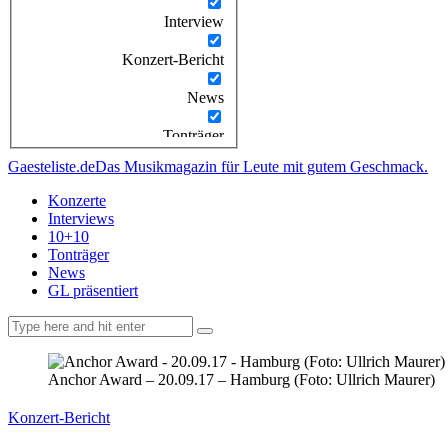
Interview
Konzert-Bericht
News
Tonträger
Gaesteliste.de
Das Musikmagazin für Leute mit gutem Geschmack.
Konzerte
Interviews
10+10
Tonträger
News
GL präsentiert
facebook-
instagramm
rss
1
Anchor Award – 20.09.17 – Hamburg (Foto: Ullrich Maurer)
Konzert-Bericht