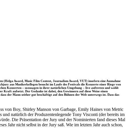
erden (Helga Award, Music Film Contest, Journalism Award, VUT) insofern eine Ausnahme
 Fachjury aus Musikerkollegen besucht im Laufe des Festivals die Konzerte einer Riege von
lichen Konzerten – sozusagen in ihrer natürlichen Umgebung – live auftreten und wählt
er Kraft aufsetzt. Der Gedanke ist dabei, den Gewinnern auf diese Weise einen
s dass der Mann seither gut beschäftigt auf den Bühnen der Welt unterwegs ist. Dass das
 Glass von Boy, Shirley Manson von Garbage, Emily Haines von Metric
 und natürlich der Produzentenlegende Tony Visconti (der bereits im
 würde. Die Präsentation der Jury und der Nominierten fand dieses Mal
 Jahr nicht selbst in der Jury saß. Wie im letzten Jahr auch schon,