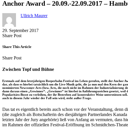
Anchor Award – 20.09.-22.09.2017 – Ham
Ullrich Maurer
29. September 2017
Share
Copy
Send
Share Post
on
URL
Link
Facebook
to
via
Share This Article
clipboard
eMail
Share
Copy
Send
Share Post
on
URL
Link
Facebook
to
via
Zwischen Topf und Bühne
clipboard
eMail
Erstmals auf dem letztjährigen Reeperbahn Festival ins Leben gerufen, stellt der Anchor 
dar, als dass es hierbei tatsächlich um die Live-Musik geht, die ja nun mal den Kern der ga
nominierten Newcomer-Acts (bzw. Acts, die noch nicht im Rahmen der Industrialisierung des
dann daraus einen „Gewinner“. „Gewinner“ ist hierbei in Anführungszeichen gesetzt, weil d
Popularitäts-Boost zu verleihen, der ihr Bestreben auf konstruktive Weise unterstützen soll
auch in diesem Jahr wieder der Fall sein wird, steht außer Frage.
Das tat es eigentlich bereits auch schon vor der Veranstaltung, denn
(die zugleich als Botschafterin des diesjährigen Partnerlandes Kana
letzten Jahr der Jury angehörte) ließ von Anfang an vermuten, dass h
im Rahmen der offiziellen Festival-Eröffnung im Schmidtchen-Theater 