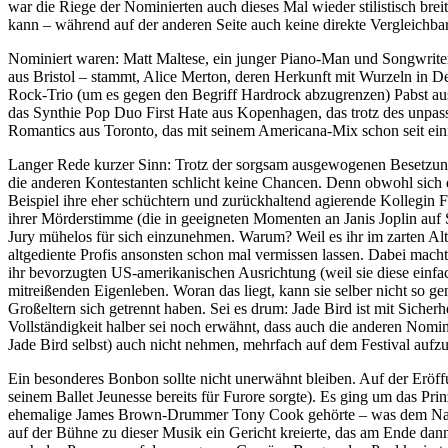
war die Riege der Nominierten auch dieses Mal wieder stilistisch breit
kann – während auf der anderen Seite auch keine direkte Vergleichbar
Nominiert waren: Matt Maltese, ein junger Piano-Man und Songwriter 
aus Bristol – stammt, Alice Merton, deren Herkunft mit Wurzeln in De
Rock-Trio (um es gegen den Begriff Hardrock abzugrenzen) Pabst aus 
das Synthie Pop Duo First Hate aus Kopenhagen, das trotz des unpass
Romantics aus Toronto, das mit seinem Americana-Mix schon seit ei
Langer Rede kurzer Sinn: Trotz der sorgsam ausgewogenen Besetzung
die anderen Kontestanten schlicht keine Chancen. Denn obwohl sich d
Beispiel ihre eher schüchtern und zurückhaltend agierende Kollegin Fe
ihrer Mörderstimme (die in geeigneten Momenten an Janis Joplin auf 
Jury mühelos für sich einzunehmen. Warum? Weil es ihr im zarten Alter
altgediente Profis ansonsten schon mal vermissen lassen. Dabei macht
ihr bevorzugten US-amerikanischen Ausrichtung (weil sie diese einfac
mitreißenden Eigenleben. Woran das liegt, kann sie selber nicht so gen
Großeltern sich getrennt haben. Sei es drum: Jade Bird ist mit Sic
Vollständigkeit halber sei noch erwähnt, dass auch die anderen Nomi
Jade Bird selbst) auch nicht nehmen, mehrfach auf dem Festival aufzu
Ein besonderes Bonbon sollte nicht unerwähnt bleiben. Auf der Eröffu
seinem Ballet Jeunesse bereits für Furore sorgte). Es ging um das Pr
ehemalige James Brown-Drummer Tony Cook gehörte – was dem Namen 
auf der Bühne zu dieser Musik ein Gericht kreierte, das am Ende dann