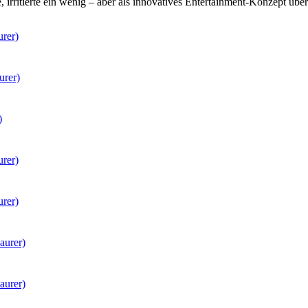
 irritierte ein wenig – aber als innovatives Entertainment-Konzept ü