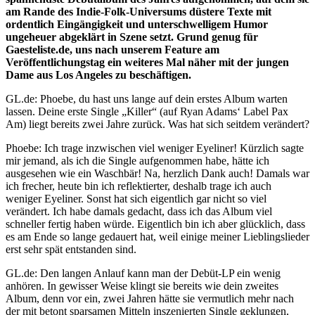
am Rande des Indie-Folk-Universums düstere Texte mit
ordentlich Eingängigkeit und unterschwelligem Humor
ungeheuer abgeklärt in Szene setzt. Grund genug für
Gaesteliste.de, uns nach unserem Feature am
Veröffentlichungstag ein weiteres Mal näher mit der jungen
Dame aus Los Angeles zu beschäftigen.
GL.de: Phoebe, du hast uns lange auf dein erstes Album warten
lassen. Deine erste Single „Killer“ (auf Ryan Adams‘ Label Pax
Am) liegt bereits zwei Jahre zurück. Was hat sich seitdem verändert?
Phoebe: Ich trage inzwischen viel weniger Eyeliner! Kürzlich sagte
mir jemand, als ich die Single aufgenommen habe, hätte ich
ausgesehen wie ein Waschbär! Na, herzlich Dank auch! Damals war
ich frecher, heute bin ich reflektierter, deshalb trage ich auch
weniger Eyeliner. Sonst hat sich eigentlich gar nicht so viel
verändert. Ich habe damals gedacht, dass ich das Album viel
schneller fertig haben würde. Eigentlich bin ich aber glücklich, dass
es am Ende so lange gedauert hat, weil einige meiner Lieblingslieder
erst sehr spät entstanden sind.
GL.de: Den langen Anlauf kann man der Debüt-LP ein wenig
anhören. In gewisser Weise klingt sie bereits wie dein zweites
Album, denn vor ein, zwei Jahren hätte sie vermutlich mehr nach
der mit betont sparsamen Mitteln inszenierten Single geklungen,