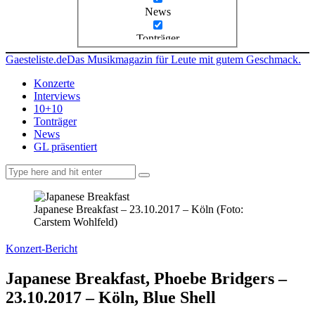
News
Tonträger
Gaesteliste.de
Das Musikmagazin für Leute mit gutem Geschmack.
Konzerte
Interviews
10+10
Tonträger
News
GL präsentiert
facebook-
instagramm
rss
1
Japanese Breakfast – 23.10.2017 – Köln (Foto:
Carstem Wohlfeld)
Konzert-Bericht
Japanese Breakfast, Phoebe Bridgers –
23.10.2017 – Köln, Blue Shell