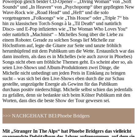
Powerpop gleich beider CD-Opener – „Diving Woman“ von „Soft
Sounds“ und „In Heaven“ von „Psychopomp“ über gepflegten New
Wave-Rock wie „Road Head“ und „Heft“ und die solo
vorgetragenen „Folksongs“ wie „This House“ oder „Triple 7“ bis
hin zu klassischen Torch-Songs à la „Til Death“ und natürlich
Disco- und E-Pop infiziertes wie „The Woman Who Loves You“
oder natürlich „Machinist“ – Michelles Song über die Liebe zu
einem Roboter. Gerade zu solchen Songs lief Michelle zur
Höchstform auf, legte die Gitarre zur Seite und tanzte fröhlich
herumhüpfend mit dem Publikum um die Wette. Erstaunlich war das
dann insofern, als dass es in Michelles (wie auch zuvor in Phoebes)
Songs nicht eben um fröhliche Themen geht. Es scheint aber so, als
seien Live-Shows und Album-Produktionen zwei Dinge, die
Michelle nicht unbedingt um jeden Preis in Einklang zu bringen
sucht – was sich bei den Live-Shows eben durch die zur Schau
gestellte, ungezügelte Energie als Gewinn für das Publikum
durchaus positiv niederschlägt. Michelle selbst schien das jedenfalls
zu gefallen, denn sie bedankte sich beim Kölner Publikum mit den
Worten, dass dies die beste Show der Tour gewesen sei.
>>> NACHGEHAKT BEI:
Phoebe Bridgers
Mit „Stranger In The Alps“ hat Phoebe Bridgers das vielleicht
spannendste Debütalbum des Jahres aufgenommen, auf dem sie