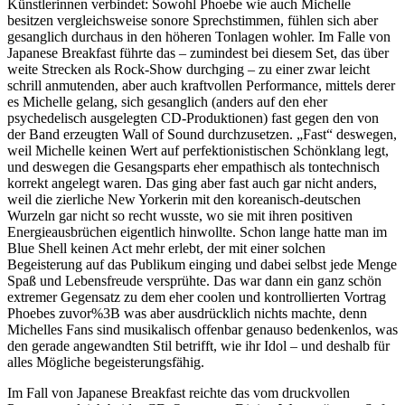
Künstlerinnen verbindet: Sowohl Phoebe wie auch Michelle
besitzen vergleichsweise sonore Sprechstimmen, fühlen sich aber
gesanglich durchaus in den höheren Tonlagen wohler. Im Falle von
Japanese Breakfast führte das – zumindest bei diesem Set, das über
weite Strecken als Rock-Show durchging – zu einer zwar leicht
schrill anmutenden, aber auch kraftvollen Performance, mittels derer
es Michelle gelang, sich gesanglich (anders auf den eher
psychedelisch ausgelegten CD-Produktionen) fast gegen den von
der Band erzeugten Wall of Sound durchzusetzen. „Fast“ deswegen,
weil Michelle keinen Wert auf perfektionistischen Schönklang legt,
und deswegen die Gesangsparts eher empathisch als tontechnisch
korrekt angelegt waren. Das ging aber fast auch gar nicht anders,
weil die zierliche New Yorkerin mit den koreanisch-deutschen
Wurzeln gar nicht so recht wusste, wo sie mit ihren positiven
Energieausbrüchen eigentlich hinwollte. Schon lange hatte man im
Blue Shell keinen Act mehr erlebt, der mit einer solchen
Begeisterung auf das Publikum einging und dabei selbst jede Menge
Spaß und Lebensfreude versprühte. Das war dann ein ganz schön
extremer Gegensatz zu dem eher coolen und kontrollierten Vortrag
Phoebes zuvor%3B was aber ausdrücklich nichts machte, denn
Michelles Fans sind musikalisch offenbar genauso bedenkenlos, was
den gerade angewandten Stil betrifft, wie ihr Idol – und deshalb für
alles Mögliche begeisterungsfähig.
Im Fall von Japanese Breakfast reichte das vom druckvollen