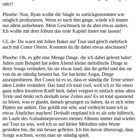
oder?
Phoebe: Nun, Ryan wollte die Single so zurückgenommen wie
möglich produzieren. Wenn es nach ihm ginge, würde ich immer
nur allein aufnehmen. Mein Geschmack ist da aber etwas anders.
Ich wollte mit dem Album das erste Kapitel hinter mir lassen!
GL.de: Du warst mit Julien Baker auf Tour und gleich mehrfach
auch mit Conor Oberst. Konntest du dir dabei etwas abschauen?
Phoebe: Oh, es gibt eine Menge Dinge, die ich dabei gelernt habe!
Julien zum Beispiel hat jeden Abend kleine melodische Dinge in
ihren Songs verändert, bis sie etwas fand, das ihr gefiel und das sie
von da an ständig benutzt hat. Sie hat keine Angst, Dinge
auszuprobieren. Bei Conor ist es so, dass er ständig die Texte seiner
alten Lieder verändert. Das fand ich total cool, weil ich es für einen
ganz tollen kreativen Kniff hielt, dabei vergisst er einfach seine alten
Texte und denkt sich deshalb neue Zeilen aus! Es ist total spannend
zu hören, was er glaubt, damals gesungen zu haben, da er sich seine
Platten nie anhört. Das gefällt mir sehr, und vielleicht kann ich ja
etwas Ähnliches machen! Deshalb empfand ich es als sehr hilfreich,
im Laufe des Aufnahmeprozesses meines Albums immer mal wieder
auf Tour zu sein, weil ich so auf kleine Melodien oder Worte
gestoßen bin, die mir besser gefielen. Ich bin davon überzeugt, dass
Songs wachsen, wenn man sie ständig spielt.