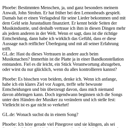
Phoebe: Bestimmten Menschen, ja, und ganz besonders meinem
Anwalt, John Strohm. Er hat früher bei den Lemonheads gespielt.
Damals hat er einen Verlagsdeal für seine Lieder bekommen und mit
dem Geld sein Jurastudium finanziert. Er kennt beide Seiten der
Musikindustrie, und deshalb vertraue ich ihm in diesen Dingen mehr
als jedem anderen in der Welt. Wenn er sagt, dass ist die richtige
Entscheidung, dann habe ich wirklich das Gefühl, dass er diese
Aussage nach reiflicher Überlegung und mit all seiner Erfahrung
trifft.
GL.de: Hast du dieses Vertrauen in andere auch beim
Musikmachen? Immerhin ist die Platte ja in einer Bandkonstellation
entstanden. Fiel es dir leicht, ein Stück Verantwortung abzugeben,
oder wirst du nur glücklich, wenn du alles kontrollieren kannst?
Phoebe: Es bisschen von beidem, denke ich. Wenn ich anfange,
habe ich ein klares Ziel vor Augen, treffe sehr bewusste
Entscheidungen und bin überzeugt davon, dass mich niemand
davon abbringen kann. Doch irgendwann beginnen sich die Songs
unter den Händen der Musiker zu verändern und ich stelle fest:
Vielleicht ist es gar nicht so verkehrt!
GL.de: Wonach suchst du in einem Song?
Phoebe: Ich höre gerade viel Pinegrove und sie klingen, als sei