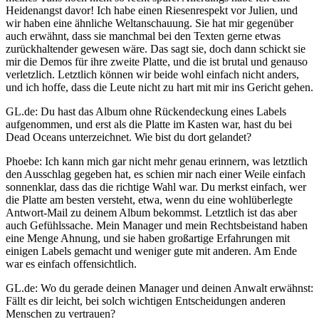
Heidenangst davor! Ich habe einen Riesenrespekt vor Julien, und
wir haben eine ähnliche Weltanschauung. Sie hat mir gegenüber
auch erwähnt, dass sie manchmal bei den Texten gerne etwas
zurückhaltender gewesen wäre. Das sagt sie, doch dann schickt sie
mir die Demos für ihre zweite Platte, und die ist brutal und genauso
verletzlich. Letztlich können wir beide wohl einfach nicht anders,
und ich hoffe, dass die Leute nicht zu hart mit mir ins Gericht gehen.
GL.de: Du hast das Album ohne Rückendeckung eines Labels
aufgenommen, und erst als die Platte im Kasten war, hast du bei
Dead Oceans unterzeichnet. Wie bist du dort gelandet?
Phoebe: Ich kann mich gar nicht mehr genau erinnern, was letztlich
den Ausschlag gegeben hat, es schien mir nach einer Weile einfach
sonnenklar, dass das die richtige Wahl war. Du merkst einfach, wer
die Platte am besten versteht, etwa, wenn du eine wohlüberlegte
Antwort-Mail zu deinem Album bekommst. Letztlich ist das aber
auch Gefühlssache. Mein Manager und mein Rechtsbeistand haben
eine Menge Ahnung, und sie haben großartige Erfahrungen mit
einigen Labels gemacht und weniger gute mit anderen. Am Ende
war es einfach offensichtlich.
GL.de: Wo du gerade deinen Manager und deinen Anwalt erwähnst:
Fällt es dir leicht, bei solch wichtigen Entscheidungen anderen
Menschen zu vertrauen?