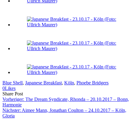
Blue Shell
, 
Japanese Breakfast
, 
Köln
, 
Phoebe Bridgers
0
Likes
Share
Copy
Send
Share Post
on
URL
Link
Vorheriger:
The Dream Syndicate, Rhonda – 20.10.2017 – Bonn,
Facebook
to
via
Harmonie
clipboard
eMail
Nächster:
Aimee Mann, Jonathan Coulton – 24.10.2017 – Köln,
Gloria