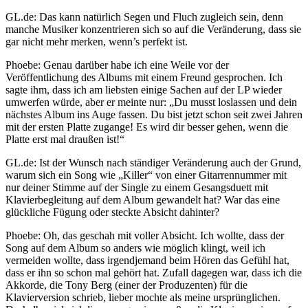
GL.de: Das kann natürlich Segen und Fluch zugleich sein, denn
manche Musiker konzentrieren sich so auf die Veränderung, dass sie
gar nicht mehr merken, wenn’s perfekt ist.
Phoebe: Genau darüber habe ich eine Weile vor der
Veröffentlichung des Albums mit einem Freund gesprochen. Ich
sagte ihm, dass ich am liebsten einige Sachen auf der LP wieder
umwerfen würde, aber er meinte nur: „Du musst loslassen und dein
nächstes Album ins Auge fassen. Du bist jetzt schon seit zwei Jahren
mit der ersten Platte zugange! Es wird dir besser gehen, wenn die
Platte erst mal draußen ist!“
GL.de: Ist der Wunsch nach ständiger Veränderung auch der Grund,
warum sich ein Song wie „Killer“ von einer Gitarrennummer mit
nur deiner Stimme auf der Single zu einem Gesangsduett mit
Klavierbegleitung auf dem Album gewandelt hat? War das eine
glückliche Fügung oder steckte Absicht dahinter?
Phoebe: Oh, das geschah mit voller Absicht. Ich wollte, dass der
Song auf dem Album so anders wie möglich klingt, weil ich
vermeiden wollte, dass irgendjemand beim Hören das Gefühl hat,
dass er ihn so schon mal gehört hat. Zufall dagegen war, dass ich die
Akkorde, die Tony Berg (einer der Produzenten) für die
Klavierversion schrieb, lieber mochte als meine ursprünglichen.