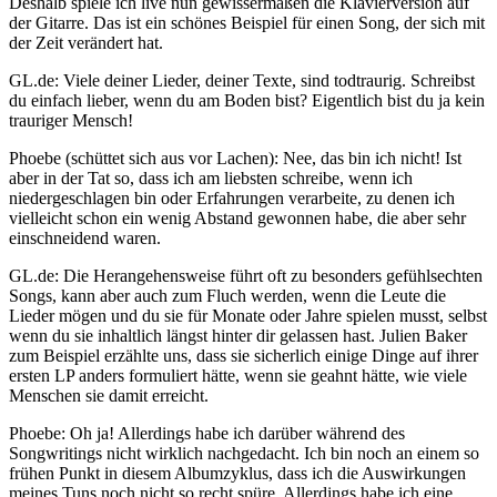
Deshalb spiele ich live nun gewissermaßen die Klavierversion auf
der Gitarre. Das ist ein schönes Beispiel für einen Song, der sich mit
der Zeit verändert hat.
GL.de: Viele deiner Lieder, deiner Texte, sind todtraurig. Schreibst
du einfach lieber, wenn du am Boden bist? Eigentlich bist du ja kein
trauriger Mensch!
Phoebe (schüttet sich aus vor Lachen): Nee, das bin ich nicht! Ist
aber in der Tat so, dass ich am liebsten schreibe, wenn ich
niedergeschlagen bin oder Erfahrungen verarbeite, zu denen ich
vielleicht schon ein wenig Abstand gewonnen habe, die aber sehr
einschneidend waren.
GL.de: Die Herangehensweise führt oft zu besonders gefühlsechten
Songs, kann aber auch zum Fluch werden, wenn die Leute die
Lieder mögen und du sie für Monate oder Jahre spielen musst, selbst
wenn du sie inhaltlich längst hinter dir gelassen hast. Julien Baker
zum Beispiel erzählte uns, dass sie sicherlich einige Dinge auf ihrer
ersten LP anders formuliert hätte, wenn sie geahnt hätte, wie viele
Menschen sie damit erreicht.
Phoebe: Oh ja! Allerdings habe ich darüber während des
Songwritings nicht wirklich nachgedacht. Ich bin noch an einem so
frühen Punkt in diesem Albumzyklus, dass ich die Auswirkungen
meines Tuns noch nicht so recht spüre. Allerdings habe ich eine