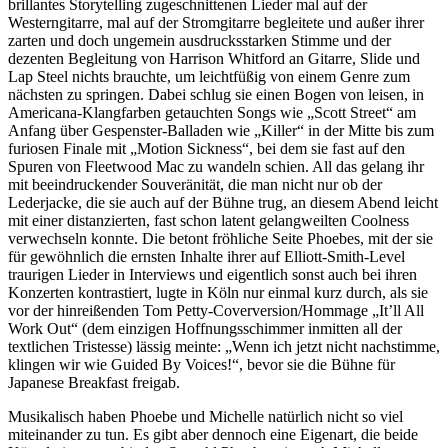
brillantes Storytelling zugeschnittenen Lieder mal auf der
Westerngitarre, mal auf der Stromgitarre begleitete und außer ihrer
zarten und doch ungemein ausdrucksstarken Stimme und der
dezenten Begleitung von Harrison Whitford an Gitarre, Slide und
Lap Steel nichts brauchte, um leichtfüßig von einem Genre zum
nächsten zu springen. Dabei schlug sie einen Bogen von leisen, in
Americana-Klangfarben getauchten Songs wie „Scott Street“ am
Anfang über Gespenster-Balladen wie „Killer“ in der Mitte bis zum
furiosen Finale mit „Motion Sickness“, bei dem sie fast auf den
Spuren von Fleetwood Mac zu wandeln schien. All das gelang ihr
mit beeindruckender Souveränität, die man nicht nur ob der
Lederjacke, die sie auch auf der Bühne trug, an diesem Abend leicht
mit einer distanzierten, fast schon latent gelangweilten Coolness
verwechseln konnte. Die betont fröhliche Seite Phoebes, mit der sie
für gewöhnlich die ernsten Inhalte ihrer auf Elliott-Smith-Level
traurigen Lieder in Interviews und eigentlich sonst auch bei ihren
Konzerten kontrastiert, lugte in Köln nur einmal kurz durch, als sie
vor der hinreißenden Tom Petty-Coverversion/Hommage „It’ll All
Work Out“ (dem einzigen Hoffnungsschimmer inmitten all der
textlichen Tristesse) lässig meinte: „Wenn ich jetzt nicht nachstimme,
klingen wir wie Guided By Voices!“, bevor sie die Bühne für
Japanese Breakfast freigab.
Musikalisch haben Phoebe und Michelle natürlich nicht so viel
miteinander zu tun. Es gibt aber dennoch eine Eigenart, die beide