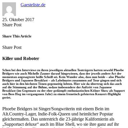
Gaesteliste.de
25. Oktober 2017
Share
Copy
Send
Share Post
on
URL
Link
Facebook
to
via
Share This Article
clipboard
eMail
Share
Copy
Send
Share Post
on
URL
Link
Facebook
to
via
Killer und Roboter
clipboard
eMail
Schon bei den Interviews zu ihren jeweiligen aktuellen Tonträgern hatten sowohl Phoebe
Bridgers wie auch Michelle Zauner darauf hingewiesen, dass der jeweils andere Act der
momentan angesagteste heiße Scheiß sei. Kein Wunder also, dass nun beide – also Phoebe
Bridgers und Japanese Breakfast – als Labelmates zusammen auf Tour gingen und sich
auch hier in den höchsten Tönen gegenseitig lobten. Hier wie da übertrug sich das auch
auf die Stimmung auf der Bühne, sodass insbesondere der Auftritt von Japanese
Breakfast (im Gegensatz zu der eher gedämpft enthusiastischen Kölner Show als Support
von Boss Hog im vergangenen Jahr) zu einem frenetisch gefeierten Konzert-Highlight
geriet.
Phoebe Bridgers ist Singer/Songwriterin mit einem Bein im
Alt.Country-Lager, Indie-Folk-Queen und heimlicher Popstar
gleichermaßen. Das unterstrich die 23-jährige Kalifornierin als
„Supportact deluxe“ auch im Blue Shell, wo sie ihre ganz auf ihr