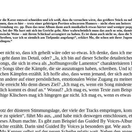
die Katze entzwei schneiden und ich weiß, dass du versuchen wirst, das größere Stück zu neh
nen, dass es hier – trotz einer gehörigen Portion schwarzen Humors – nicht eben um heitere 
ntfremdung etc. pp. Dass das neue Album dann auch musikalisch etwas härter und weniger popp
, bei der Mo hart mit sich ins Gericht geht. Aber wahrscheinlich muss das auch so sein, dam
n stoische Weise – mit ihrem Schicksal arrangiert zu haben. Es ist dann auch nicht so, dass die
schreiben, war ich so ziemlich am Tiefpunkt angelangt“, erklärt Mo, die schon seit ihrer Jugen
klingen.“
aber nicht so, dass ich geheilt wäre oder so etwas. Ich denke, dass ic
as geht dann ins Detail, oder? „Ja, ich bin auf dieser Scheibe detailreic
gs, die sich in etwa als „hoffnungsvolle Lamentos“ charakterisieren li
e Songs über die Kämpfe, die sie auszutragen haben, schreiben. Und ic
hen Kämpfen erzählt. Ich hoffe also, dass wenn jemand, der sich auc
enn andere auf einer persönlichen, emotionalen Weise Zugang zu meiner 
e erreicht Mo denn dieses Ziel? „Ich mag es, wenn ein Song mindesten
ltlich kommt es drauf an.“ Worauf? „Ich mag es, wenn Texte zum Beispie
hige Klischees mag ich hingegen gar nicht. Ich mag es, wenn es etwas 
otz der düsteren Stimmungslage, der viele der Tracks entspringen, kom
arre zu spielen“, führt Mo aus, „und habe mich deswegen entschlossen
h dieses Album machte. Es gibt zum Beispiel das Guided By Voices-Alb
hichte erzählt. Darin sind Guided By Voices ja besonders gut. Wie au
ht Mo Kenney selbst auf der neuen Scheibe relativ weit. Neben den ang