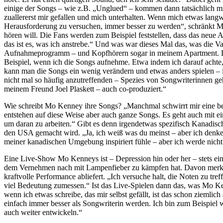
einige der Songs – wie z.B. „Unglued“ – kommen dann tatsächlich mit 
zuallererst mir gefallen und mich unterhalten. Wenn mich etwas langwei
Herausforderung zu versuchen, immer besser zu werden“, schränkt Mo
hören will. Die Fans werden zum Beispiel feststellen, dass das neue A
das ist es, was ich anstrebe.“ Und was war dieses Mal das, was die V
Aufnahmeprogramm – und Kopfhörern sogar in meinem Apartment. Das
Beispiel, wenn ich die Songs aufnehme. Etwa indem ich darauf achte, 
kann man die Songs ein wenig verändern und etwas anders spielen – ic
nicht mal so häufig anzutreffenden – Spezies von Songwriterinnen geh
meinem Freund Joel Plaskett – auch co-produziert.“
Wie schreibt Mo Kenney ihre Songs? „Manchmal schwirrt mir eine bes
entstehen auf diese Weise aber auch ganze Songs. Es geht auch mit ei
um daran zu arbeiten.“ Gibt es denn irgendetwas spezifisch Kanadis
den USA gemacht wird. „Ja, ich weiß was du meinst – aber ich denke 
meiner kanadischen Umgebung inspiriert fühle – aber ich werde nicht
Eine Live-Show Mo Kenneys ist – Depression hin oder her – stets ein
dem Vernehmen nach mit Lampenfieber zu kämpfen hat. Davon merkt man
kraftvolle Performance abliefert. „Ich versuche halt, die Noten zu 
viel Bedeutung zumessen.“ Ist das Live-Spielen dann das, was Mo Ken
wenn ich etwas schreibe, das mir selbst gefällt, ist das schon zieml
einfach immer besser als Songwriterin werden. Ich bin zum Beispiel w
auch weiter entwickeln.“