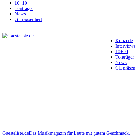
10+10
Tonträger
News
GL präsentiert
Konzerte
Interviews
10+10
Tonträger
News
GL präsent
Gaesteliste.de
Das Musikmagazin für Leute mit gutem Geschmack.