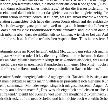
poppigen Refrains daher, die nicht mehr aus dem Kopf gehen. „Das ist 
lt, dann schmeiße ich es gleich raus.“ Ist das die Herausforderung – et
 ein, „und dabei nicht immer das gleiche zu machen – gleichzeitig abe
lbum schon unterschiedlich ist zu dem, was ich zuvor machte – aber nic
ariation ausmachte? „Ich habe die neuen Songs gleich auf der elektrisc
 ist deswegen ganz praktisch, weil man ja auch immer den Lebenszyk
dass nicht zu viele Produktionselemente enthalten sind, die sich dann
h möchte aber, dass sie größtenteils so klingen, wie ich es bei den A
ört, die sich auch für die technischen Aspekte ihres Tuns interessiere
timmte Zeile im Kopf herum“, erklärt Mo, „und dann setze ich mich m
n paar Akkorden oder Licks, die mir gefallen, um die herum ich dann e
ches an Mos Musik? Immerhin klingt diese – anders als vieles, was au
nicht, dass etwas spezifisch Kanadisches an meiner Musik ist – höchs
 darüber schreiben, sondern bei den persönlichen Sachen bleiben.“
e mitreißende, energiegeladene Angelegenheit. Tatsächlich ist sie ja 
 heutzutage nichts mehr. Stattdessen präsentiert sich hier eine Künst
treffen“, schmunzelt Mo, „deswegen singe ich mit geschlossenen Augen.
ney am liebsten macht? „Das, was ich eigentlich am liebsten mache, is
ich aufregend.“ Denkt Mo Kenney viel über ihre mögliche Zukunft nach?
irklich stolz auf die neue Scheibe und ich möchte auch weiterhin Sche