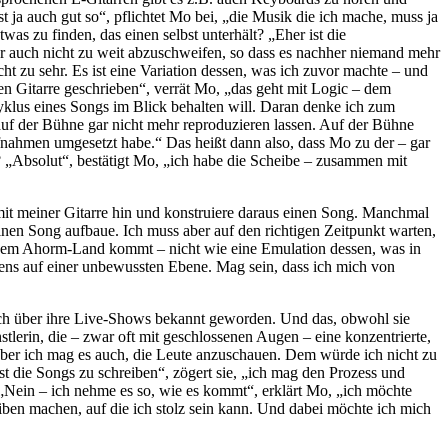
ja auch gut so“, pflichtet Mo bei, „die Musik die ich mache, muss ja
was zu finden, das einen selbst unterhält? „Eher ist die
r auch nicht zu weit abzuschweifen, so dass es nachher niemand mehr
ht zu sehr. Es ist eine Variation dessen, was ich zuvor machte – und
hen Gitarre geschrieben“, verrät Mo, „das geht mit Logic – dem
lus eines Songs im Blick behalten will. Daran denke ich zum
 auf der Bühne gar nicht mehr reproduzieren lassen. Auf der Bühne
ufnahmen umgesetzt habe.“ Das heißt dann also, dass Mo zu der – gar
n? „Absolut“, bestätigt Mo, „ich habe die Scheibe – zusammen mit
it meiner Gitarre hin und konstruiere daraus einen Song. Manchmal
inen Song aufbaue. Ich muss aber auf den richtigen Zeitpunkt warten,
s dem Ahorm-Land kommt – nicht wie eine Emulation dessen, was in
tens auf einer unbewussten Ebene. Mag sein, dass ich mich von
auch über ihre Live-Shows bekannt geworden. Und das, obwohl sie
lerin, die – zwar oft mit geschlossenen Augen – eine konzentrierte,
 Aber ich mag es auch, die Leute anzuschauen. Dem würde ich nicht zu
t die Songs zu schreiben“, zögert sie, „ich mag den Prozess und
 „Nein – ich nehme es so, wie es kommt“, erklärt Mo, „ich möchte
iben machen, auf die ich stolz sein kann. Und dabei möchte ich mich