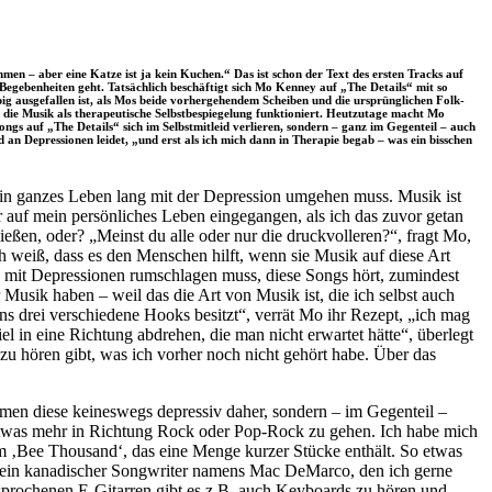
men – aber eine Katze ist ja kein Kuchen.“ Das ist schon der Text des ersten Tracks auf
Begebenheiten geht. Tatsächlich beschäftigt sich Mo Kenney auf „The Details“ mit so
ig ausgefallen ist, als Mos beide vorhergehendem Scheiben und die ursprünglichen Folk-
it die Musik als therapeutische Selbstbespiegelung funktioniert. Heutzutage macht Mo
 Songs auf „The Details“ sich im Selbstmitleid verlieren, sondern – ganz im Gegenteil – auch
d an Depressionen leidet, „und erst als ich mich dann in Therapie begab – was ein bisschen
h mein ganzes Leben lang mit der Depression umgehen muss. Musik ist
her auf mein persönliches Leben eingegangen, als ich das zuvor getan
eßen, oder? „Meinst du alle oder nur die druckvolleren?“, fragt Mo,
h weiß, dass es den Menschen hilft, wenn sie Musik auf diese Art
h mit Depressionen rumschlagen muss, diese Songs hört, zumindest
Musik haben – weil das die Art von Musik ist, die ich selbst auch
s drei verschiedene Hooks besitzt“, verrät Mo ihr Rezept, „ich mag
l in eine Richtung abdrehen, die man nicht erwartet hätte“, überlegt
zu hören gibt, was ich vorher noch nicht gehört habe. Über das
men diese keineswegs depressiv daher, sondern – im Gegenteil –
, etwas mehr in Richtung Rock oder Pop-Rock zu gehen. Ich habe mich
um ‚Bee Thousand‘, das eine Menge kurzer Stücke enthält. So etwas
ch ein kanadischer Songwriter namens Mac DeMarco, den ich gerne
esprochenen E-Gitarren gibt es z.B. auch Keyboards zu hören und