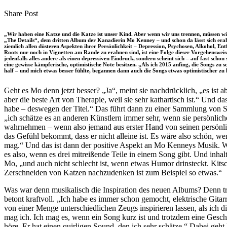
clipboard
eMail
Share
Copy
Send
Share Post
on
URL
Link
Facebook
to
via
„Wir haben eine Katze und die Katze ist unser Kind. Aber wenn wir uns trennen, müssen wir 
clipboard
eMail
„The Details“, dem dritten Album der Kanadierin Mo Kenney – und schon da lässt sich erah
ziemlich allen düsteren Aspekten ihrer Persönlichkeit – Depression, Psychosen, Alkohol, E
Roots nur noch in Vignetten am Rande zu erahnen sind, ist eine Folge dieser Vorgehensweise
jedenfalls alles andere als einen depressiven Eindruck, sondern scheint sich – auf fast scho
eine gewisse kämpferische, optimistische Note besitzen. „Als ich 2015 anfing, die Songs zu 
half – und mich etwas besser fühlte, begannen dann auch die Songs etwas optimistischer zu 
Geht es Mo denn jetzt besser? „Ja“, meint sie nachdrücklich, „es ist 
aber die beste Art von Therapie, weil sie sehr kathartisch ist.“ Und d
habe – deswegen der Titel.“ Das führt dann zu einer Sammlung von Son
„ich schätze es an anderen Künstlern immer sehr, wenn sie persönlich
wahrnehmen – wenn also jemand aus erster Hand von seinen persönlic
das Gefühl bekommt, dass er nicht alleine ist. Es wäre also schön, w
mag.“ Und das ist dann der positive Aspekt an Mo Kenneys Musik. Wi
es also, wenn es drei mitreißende Teile in einem Song gibt. Und inha
Mo, „und auch nicht schlecht ist, wenn etwas Humor drinsteckt. Kitsc
Zerschneiden von Katzen nachzudenken ist zum Beispiel so etwas.“
Was war denn musikalisch die Inspiration des neuen Albums? Denn tr
betont kraftvoll. „Ich habe es immer schon gemocht, elektrische Git
von einer Menge unterschiedlichen Zeugs inspirieren lassen, als ic
mag ich. Ich mag es, wenn ein Song kurz ist und trotzdem eine Gesc
höre. Er hat einen quirligen Sound, den ich sehr schätze.“ Dabei ge