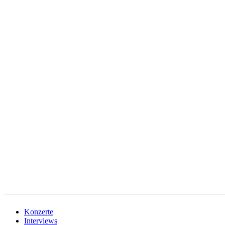
facebook-
instagramm
rss
1
Konzerte
Interviews