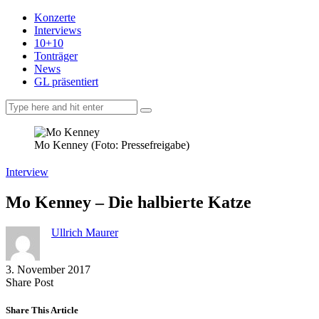
Konzerte
Interviews
10+10
Tonträger
News
GL präsentiert
facebook-
instagramm
rss
1
Mo Kenney (Foto: Pressefreigabe)
Interview
Mo Kenney – Die halbierte Katze
Ullrich Maurer
3. November 2017
Share
Copy
Send
Share Post
on
URL
Link
Facebook
to
via
Share This Article