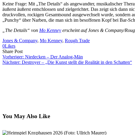
Keine Frage: Mit „The Details“ als angewandter, musikalischer Thera
äußerst äußerst entschlossen und zielgerichtet. Das zeigt sich dann 
druckvollen, rockigen Gesamtsound ausgewechselt wurde, sondern auc
„Punchy“ über Narben, die man sich im besoffenen Kopf bei Bar-Schl
„The Details“ von
Mo Kenney
erscheint auf Jones & Company/Roug
Jones & Company
, 
Mo Kenney
, 
Rough Trade
0
Likes
Share
Copy
Send
Share Post
on
URL
Link
Vorheriger:
Niedecken – Der Analog-Män
Facebook
to
via
Nächster:
Destroyer – „Die Kunst stellt die Realität in den Schatten“
clipboard
eMail
You May Also Like