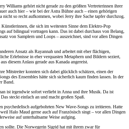
rry Williams gehört nicht gerade zu den größten Vertreterinnen ihrer
er auch hier – wie bei der Astra Bühne auch – einen gehörigen
 nicht so recht aufkommen, wobei Jerry ihre Sache tapfer durchzog.
Künstlerinnen, die sich im weitesten Sinne dem Elektro-Pop
ngs auf bilingual vortragen kann. Das ist dabei durchaus von Belang,
nsatz von Samplern und Loops – auszeichnet, sind vor allen Dingen
nderen Ansatz als Rayannah und arbeitet mit eher flächigen,
nliche Erlebnisse in eher verquasten Metaphern und Bildern seziert,
g aus diesem Anlass gerade aus Kanada angereist.
 Mitstreiter konnten sich dabei glücklich schätzen, einen der
ngs des Ensembles hätte sich sicherlich kaum finden lassen. In der
er Band.
n ist irgendwie sofort verliebt in Anna und ihre Musik. Da ist
. Das steckt einfach an und macht großen Spaß.
len psychedelisch aufgebohrten New Wave-Songs zu irritieren. Hatte
h, weil Halo Maud gerne auch auf Französisch singt – vor allen Dingen
nderweise auf unterhaltsame Weise aufging.
n sollte. Die Norwegerin Sigrid hat mit ihrem zwar für