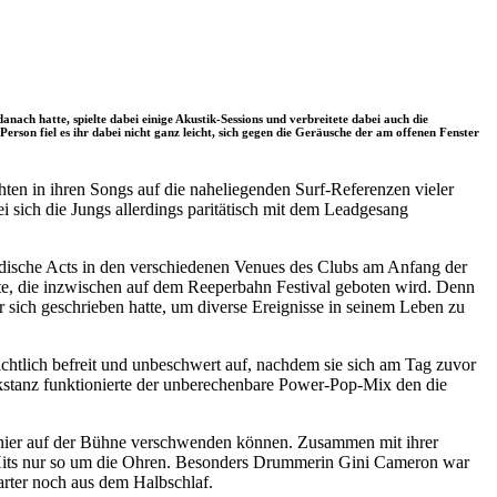
anach hatte, spielte dabei einige Akustik-Sessions und verbreitete dabei auch die
rson fiel es ihr dabei nicht ganz leicht, sich gegen die Geräusche der am offenen Fenster
en in ihren Songs auf die naheliegenden Surf-Referenzen vieler
 sich die Jungs allerdings paritätisch mit dem Leadgesang
ländische Acts in den verschiedenen Venues des Clubs am Anfang der
eite, die inzwischen auf dem Reeperbahn Festival geboten wird. Denn
ür sich geschrieben hatte, um diverse Ereignisse in seinem Leben zu
ichtlich befreit und unbeschwert auf, nachdem sie sich am Tag zuvor
stanz funktionierte der unberechenbare Power-Pop-Mix den die
anier auf der Bühne verschwenden können. Zusammen mit ihrer
Hits nur so um die Ohren. Besonders Drummerin Gini Cameron war
tarter noch aus dem Halbschlaf.