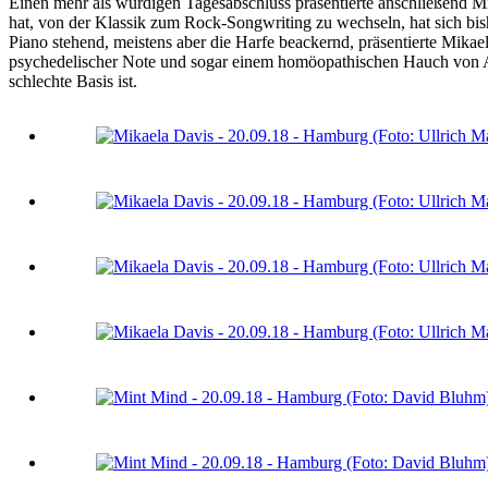
Einen mehr als würdigen Tagesabschluss präsentierte anschließend Mik
hat, von der Klassik zum Rock-Songwriting zu wechseln, hat sich bish
Piano stehend, meistens aber die Harfe beackernd, präsentierte Mika
psychedelischer Note und sogar einem homöopathischen Hauch von Anar
schlechte Basis ist.