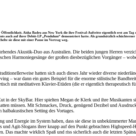
 Öffentlichkeit. Aisha Badru aus New York die ihre Festival-Auftritte eigentlich erst am Tag d
nts auch auf ihrer Debüt-LP „Pendulum“ demonstriert hatte. Als grundsätzlich schüchterner Pe
lte sie diese mit einer Pause im Vortrag weg.
hendes Akustik-Duo aus Australien. Die beiden jungen Herren verzicht
assischen Harmoniegesänge der großen diesbezüglichen Vorgänger – wobei
raditionellerweise hatten sich auch dieses Jahr wieder diverse nieder
ving – war dann ein gutes Beispiel für die enorme stilistische Bandbr
tisch mit meditativen Klavier-Etüden (die er eigentlich therapeutisch f
Eut in der SkyBar. Hier spielten Megan de Klerk und ihre Musikanten s
hatten müssen. Mit Schmackes, Druck, genügend Dezibel und Ausdruck
m halbakustischen Setting des Vortages.
ung und Energie im System haben, dass sie diese in unbekümmerter M
s und Agit-Slogans ihrer knapp auf den Punkt gebrachten Highspeed-
n. Das machte wirklich Spaß und riss sicherlich auch die letzten Späts