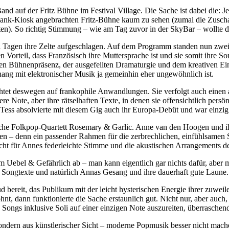
and auf der Fritz Bühne im Festival Village. Die Sache ist dabei die: Je
ank-Kiosk angebrachten Fritz-Bühne kaum zu sehen (zumal die Zuschau
en). So richtig Stimmung – wie am Tag zuvor in der SkyBar – wollte da
 Tagen ihre Zelte aufgeschlagen. Auf dem Programm standen nun zwei 
Vorteil, dass Französisch ihre Muttersprache ist und sie somit ihre So
en Bühnenpräsenz, der ausgefeilten Dramaturgie und dem kreativen Ei
ng mit elektronischer Musik ja gemeinhin eher ungewöhnlich ist.
tet deswegen auf frankophile Anwandlungen. Sie verfolgt auch einen a
e Note, aber ihre rätselhaften Texte, in denen sie offensichtlich persö
h. Tess absolvierte mit diesem Gig auch ihr Europa-Debüt und war einzi
sche Folkpop-Quartett Rosemary & Garlic. Anne van den Hoogen und ihre
n – denn ein passender Rahmen für die zerbrechlichen, einfühlsamen So
acht für Annes federleichte Stimme und die akustischen Arrangements d
m Uebel & Gefährlich ab – man kann eigentlich gar nichts dafür, aber ma
en Songtexte und natürlich Annas Gesang und ihre dauerhaft gute Laune
 bereit, das Publikum mit der leicht hysterischen Energie ihrer zuwei
hnt, dann funktionierte die Sache erstaunlich gut. Nicht nur, aber auc
 Songs inklusive Soli auf einer einzigen Note auszureiten, überrasche
ondern aus künstlerischer Sicht – moderne Popmusik besser nicht mache