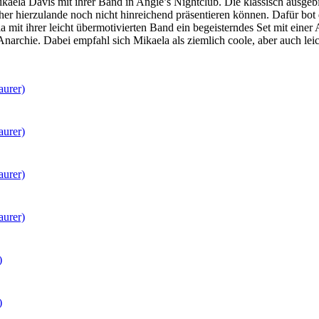
aela Davis mit ihrer Band in Angie’s Nightclub. Die klassisch ausgebi
er hierzulande noch nicht hinreichend präsentieren können. Dafür bot 
ela mit ihrer leicht übermotivierten Band ein begeisterndes Set mit e
chie. Dabei empfahl sich Mikaela als ziemlich coole, aber auch leich