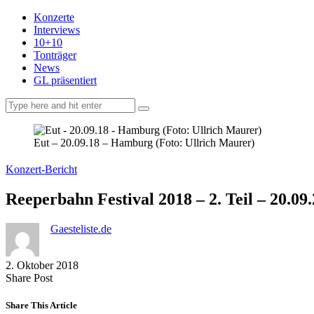
Konzerte
Interviews
10+10
Tonträger
News
GL präsentiert
facebook-
instagramm
rss
1
Eut – 20.09.18 – Hamburg (Foto: Ullrich Maurer)
Konzert-Bericht
Reeperbahn Festival 2018 – 2. Teil – 20.
Gaesteliste.de
2. Oktober 2018
Share
Copy
Send
Share Post
on
URL
Link
Facebook
to
via
Share This Article