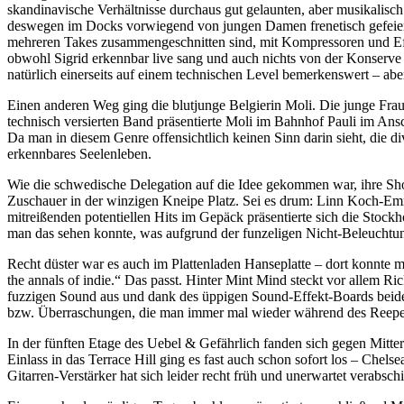
skandinavische Verhältnisse durchaus gut gelaunten, aber musikalisc
deswegen im Docks vorwiegend von jungen Damen frenetisch gefeiert. 
mehreren Takes zusammengeschnitten sind, mit Kompressoren und Effekt
obwohl Sigrid erkennbar live sang und auch nichts von der Konserve e
natürlich einerseits auf einem technischen Level bemerkenswert – ab
Einen anderen Weg ging die blutjunge Belgierin Moli. Die junge Frau h
technisch versierten Band präsentierte Moli im Bahnhof Pauli im Ansch
Da man in diesem Genre offensichtlich keinen Sinn darin sieht, die 
erkennbares Seelenleben.
Wie die schwedische Delegation auf die Idee gekommen war, ihre Sh
Zuschauer in der winzigen Kneipe Platz. Sei es drum: Linn Koch-Emme
mitreißenden potentiellen Hits im Gepäck präsentierte sich die Stock
man das sehen konnte, was aufgrund der funzeligen Nicht-Beleuchtu
Recht düster war es auch im Plattenladen Hanseplatte – dort konnte m
the annals of indie.“ Das passt. Hinter Mint Mind steckt vor allem Ri
fuzzigen Sound aus und dank des üppigen Sound-Effekt-Boards beide
bzw. Überraschungen, die man immer mal wieder während des Reeperb
In der fünften Etage des Uebel & Gefährlich fanden sich gegen Mitt
Einlass in das Terrace Hill ging es fast auch schon sofort los – Chel
Gitarren-Verstärker hat sich leider recht früh und unerwartet verabsc