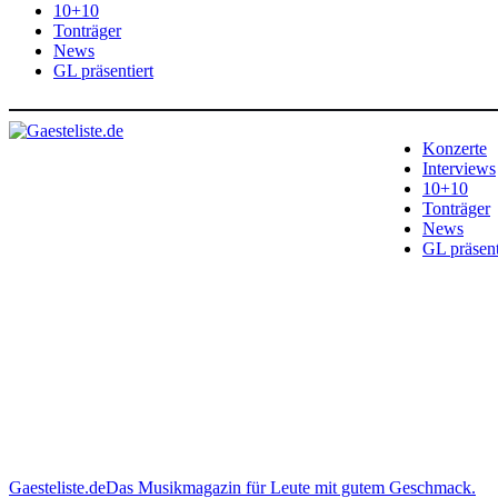
10+10
Tonträger
News
GL präsentiert
Konzerte
Interviews
10+10
Tonträger
News
GL präsent
Gaesteliste.de
Das Musikmagazin für Leute mit gutem Geschmack.