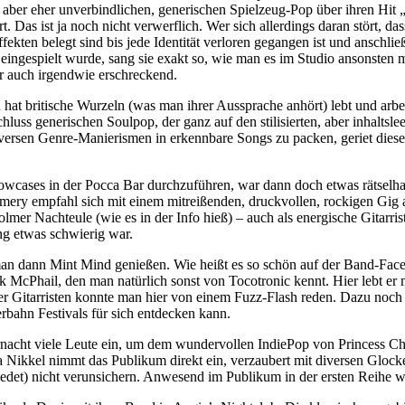
h aber eher unverbindlichen, generischen Spielzeug-Pop über ihren Hi
Das ist ja noch nicht verwerflich. Wer sich allerdings daran stört, 
en belegt sind bis jede Identität verloren gegangen ist und anschließen
ingespielt wurde, sang sie exakt so, wie man es im Studio ansonsten mi
er auch irgendwie erschreckend.
at britische Wurzeln (was man ihrer Aussprache anhört) lebt und arbeite
luss generischen Soulpop, der ganz auf den stilisierten, aber inhaltsle
diversen Genre-Manierismen in erkennbare Songs zu packen, geriet dies
owcases in der Pocca Bar durchzuführen, war dann doch etwas rätselh
ry empfahl sich mit einem mitreißenden, druckvollen, rockigen Gig al
holmer Nachteule (wie es in der Info hieß) – auch als energische Gitar
ng etwas schwierig war.
an dann Mint Mind genießen. Wie heißt es so schön auf der Band-Facebo
ck McPhail, den man natürlich sonst von Tocotronic kennt. Hier lebt er
r Gitarristen konnte man hier von einem Fuzz-Flash reden. Dazu noch 
ahn Festivals für sich entdecken kann.
ernacht viele Leute ein, um dem wundervollen IndiePop von Princess C
sea Nikkel nimmt das Publikum direkt ein, verzaubert mit diversen Gloc
hiedet) nicht verunsichern. Anwesend im Publikum in der ersten Reihe w