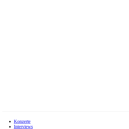
facebook-
instagramm
rss
1
Konzerte
Interviews