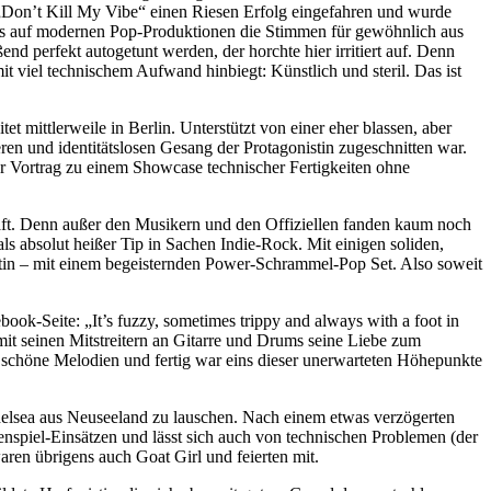
t „Don’t Kill My Vibe“ einen Riesen Erfolg eingefahren und wurde
dass auf modernen Pop-Produktionen die Stimmen für gewöhnlich aus
d perfekt autogetunt werden, der horchte hier irritiert auf. Denn
t viel technischem Aufwand hinbiegt: Künstlich und steril. Das ist
t mittlerweile in Berlin. Unterstützt von einer eher blassen, aber
eren und identitätslosen Gesang der Protagonistin zugeschnitten war.
er Vortrag zu einem Showcase technischer Fertigkeiten ohne
aft. Denn außer den Musikern und den Offiziellen fanden kaum noch
s absolut heißer Tip in Sachen Indie-Rock. Mit einigen soliden,
ristin – mit einem begeisternden Power-Schrammel-Pop Set. Also soweit
ok-Seite: „It’s fuzzy, sometimes trippy and always with a foot in
 mit seinen Mitstreitern an Gitarre und Drums seine Liebe zum
schöne Melodien und fertig war eins dieser unerwarteten Höhepunkte
helsea aus Neuseeland zu lauschen. Nach einem etwas verzögerten
kenspiel-Einsätzen und lässt sich auch von technischen Problemen (der
aren übrigens auch Goat Girl und feierten mit.