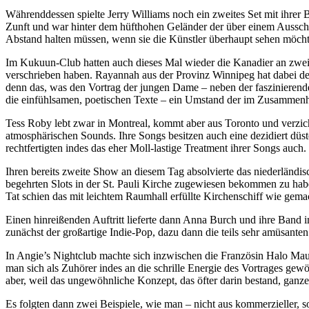
Währenddessen spielte Jerry Williams noch ein zweites Set mit ihrer B
Zunft und war hinter dem hüfthohen Geländer der über einem Aussch
Abstand halten müssen, wenn sie die Künstler überhaupt sehen möcht
Im Kukuun-Club hatten auch dieses Mal wieder die Kanadier an zwei
verschrieben haben. Rayannah aus der Provinz Winnipeg hat dabei den 
denn das, was den Vortrag der jungen Dame – neben der faszinierend
die einfühlsamen, poetischen Texte – ein Umstand der im Zusammenha
Tess Roby lebt zwar in Montreal, kommt aber aus Toronto und verzich
atmosphärischen Sounds. Ihre Songs besitzen auch eine dezidiert düster
rechtfertigten indes das eher Moll-lastige Treatment ihrer Songs auc
Ihren bereits zweite Show an diesem Tag absolvierte das niederländi
begehrten Slots in der St. Pauli Kirche zugewiesen bekommen zu habe
Tat schien das mit leichtem Raumhall erfüllte Kirchenschiff wie gem
Einen hinreißenden Auftritt lieferte dann Anna Burch und ihre Band i
zunächst der großartige Indie-Pop, dazu dann die teils sehr amüsant
In Angie’s Nightclub machte sich inzwischen die Französin Halo Maud
man sich als Zuhörer indes an die schrille Energie des Vortrages gewö
aber, weil das ungewöhnliche Konzept, das öfter darin bestand, ganze
Es folgten dann zwei Beispiele, wie man – nicht aus kommerzieller, s