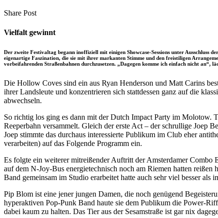
clipboard
eMail
Share
Copy
Send
Share Post
on
URL
Link
Facebook
to
via
Vielfalt gewinnt
clipboard
eMail
Der zweite Festivaltag begann inoffiziell mit einigen Showcase-Sessions unter Ausschluss der
eigenartige Faszination, die sie mit ihrer markanten Stimme und den freistiligen Arrangeme
vorbeifahrenden Straßenbahnen durchzusetzen. „Dagegen komme ich einfach nicht an“, läche
Die Hollow Coves sind ein aus Ryan Henderson und Matt Carins beste
ihrer Landsleute und konzentrieren sich stattdessen ganz auf die kl
abwechseln.
So richtig los ging es dann mit der Dutch Impact Party im Molotow. T
Reeperbahn versammelt. Gleich der erste Act – der schrullige Joep Be
Joep stimmte das durchaus interessierte Publikum im Club eher antithe
verarbeiten) auf das Folgende Programm ein.
Es folgte ein weiterer mitreißender Auftritt der Amsterdamer Combo 
auf dem N-Joy-Bus energietechnisch noch am Riemen hatten reißen 
Band gemeinsam im Studio erarbeitet hatte auch sehr viel besser als i
Pip Blom ist eine jener jungen Damen, die noch genügend Begeister
hyperaktiven Pop-Punk Band haute sie dem Publikum die Power-Riff
dabei kaum zu halten. Das Tier aus der Sesamstraße ist gar nix dagege