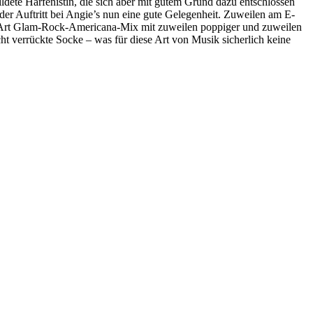
ldete Harfenistin, die sich aber mit gutem Grund dazu entschlossen
der Auftritt bei Angie’s nun eine gute Gelegenheit. Zuweilen am E-
iner Art Glam-Rock-Americana-Mix mit zuweilen poppiger und zuweilen
t verrückte Socke – was für diese Art von Musik sicherlich keine