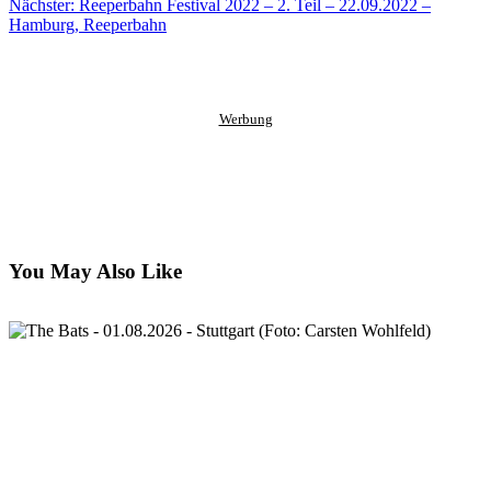
clipboard
eMail
Nächster:
Reeperbahn Festival 2022 – 2. Teil – 22.09.2022 –
Hamburg, Reeperbahn
Werbung
You May Also Like