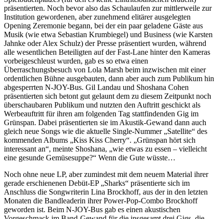
präsentierten. Noch bevor also das Schaulaufen zur mittlerweile zur
Institution gewordenen, aber zunehmend elitärer ausgelegten
Opening Zeremonie begann, bei der ein paar geladene Gäste aus
Musik (wie etwa Sebastian Krumbiegel) und Business (wie Karsten
Jahnke oder Alex Schulz) der Presse präsentiert wurden, während
alle wesentlichen Beteiligten auf der Fast-Lane hinter den Kameras
vorbeigeschleust wurden, gab es so etwa einen
Überraschungsbesuch von Lola Marsh beim inzwischen mit einer
ordentlichen Bühne ausgebauten, dann aber auch zum Publikum hin
abgesperrten N-JOY-Bus. Gil Landau und Shoshana Cohen
präsentierten sich betont gut gelaunt dem zu diesem Zeitpunkt noch
überschaubaren Publikum und nutzten den Auftritt geschickt als
Werbeauftritt für ihren am folgenden Tag stattfindenden Gig im
Grünspan. Dabei präsentierten sie im Akustik-Gewand dann auch
gleich neue Songs wie die aktuelle Single-Nummer „Satellite“ des
kommenden Albums „Kiss Kiss Cherry“. „Grünspan hört sich
interessant an“, meinte Shoshana, „wie etwas zu essen – vielleicht
eine gesunde Gemüsesuppe?“ Wenn die Gute wüsste…
Noch ohne neue LP, aber zumindest mit dem neuem Material ihrer
gerade erschienenen Debüt-EP „Sharks“ präsentierte sich im
Anschluss die Songwriterin Lina Brockhoff, aus der in den letzten
Monaten die Bandleaderin ihrer Power-Pop-Combo Brockhoff
geworden ist. Beim N-JOY-Bus gab es einen akustischen
Vorgeschmack im Band-Gewand für die insgesamt drei Gigs, die