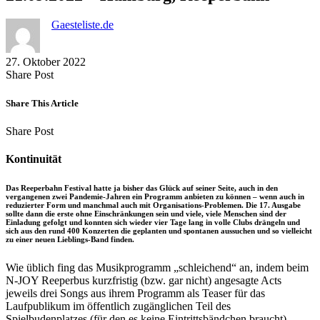
Gaesteliste.de
27. Oktober 2022
Share
Copy
Send
Share Post
on
URL
Link
Facebook
to
via
Share This Article
clipboard
eMail
Share
Copy
Send
Share Post
on
URL
Link
Facebook
to
via
Kontinuität
clipboard
eMail
Das Reeperbahn Festival hatte ja bisher das Glück auf seiner Seite, auch in den
vergangenen zwei Pandemie-Jahren ein Programm anbieten zu können – wenn auch in
reduzierter Form und manchmal auch mit Organisations-Problemen. Die 17. Ausgabe
sollte dann die erste ohne Einschränkungen sein und viele, viele Menschen sind der
Einladung gefolgt und konnten sich wieder vier Tage lang in volle Clubs drängeln und
sich aus den rund 400 Konzerten die geplanten und spontanen aussuchen und so vielleicht
zu einer neuen Lieblings-Band finden.
Wie üblich fing das Musikprogramm „schleichend“ an, indem beim
N-JOY Reeperbus kurzfristig (bzw. gar nicht) angesagte Acts
jeweils drei Songs aus ihrem Programm als Teaser für das
Laufpublikum im öffentlich zugänglichen Teil des
Spielbudenplatzes (für den es keine Eintrittsbändchen braucht)