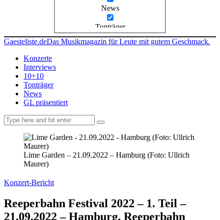
News
Tonträger
Gaesteliste.de
Das Musikmagazin für Leute mit gutem Geschmack.
Konzerte
Interviews
10+10
Tonträger
News
GL präsentiert
facebook-
instagramm
rss
1
Lime Garden – 21.09.2022 – Hamburg (Foto: Ullrich
Maurer)
Konzert-Bericht
Reeperbahn Festival 2022 – 1. Teil –
21.09.2022 – Hamburg, Reeperbahn