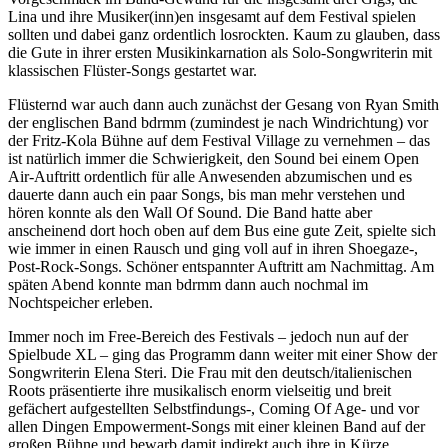
Lina und ihre Musiker(inn)en insgesamt auf dem Festival spielen
sollten und dabei ganz ordentlich losrockten. Kaum zu glauben, dass
die Gute in ihrer ersten Musikinkarnation als Solo-Songwriterin mit
klassischen Flüster-Songs gestartet war.
Flüsternd war auch dann auch zunächst der Gesang von Ryan Smith
der englischen Band bdrmm (zumindest je nach Windrichtung) vor
der Fritz-Kola Bühne auf dem Festival Village zu vernehmen – das
ist natürlich immer die Schwierigkeit, den Sound bei einem Open
Air-Auftritt ordentlich für alle Anwesenden abzumischen und es
dauerte dann auch ein paar Songs, bis man mehr verstehen und
hören konnte als den Wall Of Sound. Die Band hatte aber
anscheinend dort hoch oben auf dem Bus eine gute Zeit, spielte sich
wie immer in einen Rausch und ging voll auf in ihren Shoegaze-,
Post-Rock-Songs. Schöner entspannter Auftritt am Nachmittag. Am
späten Abend konnte man bdrmm dann auch nochmal im
Nochtspeicher erleben.
Immer noch im Free-Bereich des Festivals – jedoch nun auf der
Spielbude XL – ging das Programm dann weiter mit einer Show der
Songwriterin Elena Steri. Die Frau mit den deutsch/italienischen
Roots präsentierte ihre musikalisch enorm vielseitig und breit
gefächert aufgestellten Selbstfindungs-, Coming Of Age- und vor
allen Dingen Empowerment-Songs mit einer kleinen Band auf der
großen Bühne und bewarb damit indirekt auch ihre in Kürze