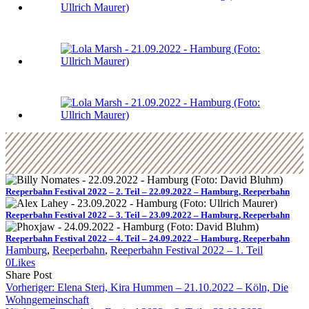
Reeperbahn Festival 2022 – 2. Teil – 22.09.2022 – Hamburg, Reeperbahn
Reeperbahn Festival 2022 – 3. Teil – 23.09.2022 – Hamburg, Reeperbahn
Reeperbahn Festival 2022 – 4. Teil – 24.09.2022 – Hamburg, Reeperbahn
Hamburg
, 
Reeperbahn
, 
Reeperbahn Festival 2022 – 1. Teil
0
Likes
Share
Copy
Send
Share Post
on
URL
Link
Vorheriger:
Elena Steri, Kira Hummen – 21.10.2022 – Köln, Die
Facebook
to
via
Wohngemeinschaft