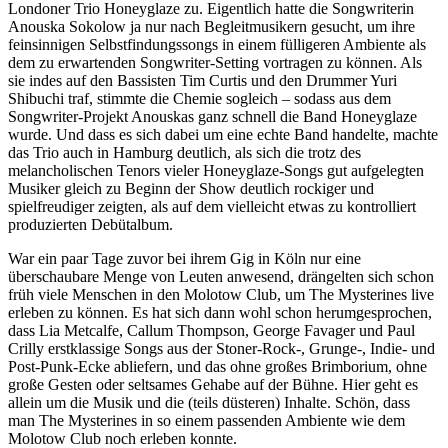
Londoner Trio Honeyglaze zu. Eigentlich hatte die Songwriterin
Anouska Sokolow ja nur nach Begleitmusikern gesucht, um ihre
feinsinnigen Selbstfindungssongs in einem fülligeren Ambiente als
dem zu erwartenden Songwriter-Setting vortragen zu können. Als
sie indes auf den Bassisten Tim Curtis und den Drummer Yuri
Shibuchi traf, stimmte die Chemie sogleich – sodass aus dem
Songwriter-Projekt Anouskas ganz schnell die Band Honeyglaze
wurde. Und dass es sich dabei um eine echte Band handelte, machte
das Trio auch in Hamburg deutlich, als sich die trotz des
melancholischen Tenors vieler Honeyglaze-Songs gut aufgelegten
Musiker gleich zu Beginn der Show deutlich rockiger und
spielfreudiger zeigten, als auf dem vielleicht etwas zu kontrolliert
produzierten Debütalbum.
War ein paar Tage zuvor bei ihrem Gig in Köln nur eine
überschaubare Menge von Leuten anwesend, drängelten sich schon
früh viele Menschen in den Molotow Club, um The Mysterines live
erleben zu können. Es hat sich dann wohl schon herumgesprochen,
dass Lia Metcalfe, Callum Thompson, George Favager und Paul
Crilly erstklassige Songs aus der Stoner-Rock-, Grunge-, Indie- und
Post-Punk-Ecke abliefern, und das ohne großes Brimborium, ohne
große Gesten oder seltsames Gehabe auf der Bühne. Hier geht es
allein um die Musik und die (teils düsteren) Inhalte. Schön, dass
man The Mysterines in so einem passenden Ambiente wie dem
Molotow Club noch erleben konnte.