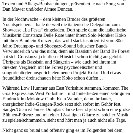
Texten und Alltags-Beobachtungen, präsentiert je nach Song von
Dan Mawer und/oder Aimee Duncan.
In der Nochtwache – dem kleinen Bruder des größeren
Nochtspeichers – hatte derweil die italienische Delegation zum
Showcase „La Festa“ eingeladen. Dort spiele dann die italienische
Musikerin Constanza Delle Rose unter ihrem Solo-Moniker Koko
mit ihrer Band ein Konzert, das wohl stark inspiriert ist vom 80er
Jahre Dreampop- und Shoegaze-Sound britischer Bands.
Verwunderlich war das nicht, denn als Bassistin der Band Be Forest
hat sich Constanza ja in dieser Hinsicht schon tüchtig ausgetobt.
Übrigens als Bassistin und Sängerin – wie auch bei ihrem im
direkten Vergleich mit Be Forest psychedelischer und
songorientierter ausgerichteten neuen Projekt Koko. Und etwas
freundlicher dreinschauen hätte Koko schon dürfen…
Während Low Hummer aus East Yorkshire stammen, kommen The
Goa Express aus West Yorkshire – und hinterließen einen sehr guten
Eindruck im Molotow Club. Kein Wunder, denn ihr lauter,
energischer Indie-Garagen-Rock setzt sich sofort im Gehör fest,
Sänger/Gitarrist James Douglas Clarke besitzt jetzt schon eine große
Bühnen-Präsenz und mit einer 12-saitigen Gitarre zu solcher Musik
zu spielen/schrammeln, sieht und hört man ja auch nicht alle Tage.
Nicht ganz so brutal und offensiv ging es im Folgenden bei dem