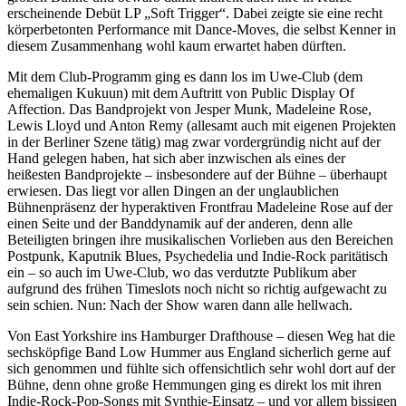
erscheinende Debüt LP „Soft Trigger“. Dabei zeigte sie eine recht
körperbetonten Performance mit Dance-Moves, die selbst Kenner in
diesem Zusammenhang wohl kaum erwartet haben dürften.
Mit dem Club-Programm ging es dann los im Uwe-Club (dem
ehemaligen Kukuun) mit dem Auftritt von Public Display Of
Affection. Das Bandprojekt von Jesper Munk, Madeleine Rose,
Lewis Lloyd und Anton Remy (allesamt auch mit eigenen Projekten
in der Berliner Szene tätig) mag zwar vordergründig nicht auf der
Hand gelegen haben, hat sich aber inzwischen als eines der
heißesten Bandprojekte – insbesondere auf der Bühne – überhaupt
erwiesen. Das liegt vor allen Dingen an der unglaublichen
Bühnenpräsenz der hyperaktiven Frontfrau Madeleine Rose auf der
einen Seite und der Banddynamik auf der anderen, denn alle
Beteiligten bringen ihre musikalischen Vorlieben aus den Bereichen
Postpunk, Kaputnik Blues, Psychedelia und Indie-Rock paritätisch
ein – so auch im Uwe-Club, wo das verdutzte Publikum aber
aufgrund des frühen Timeslots noch nicht so richtig aufgewacht zu
sein schien. Nun: Nach der Show waren dann alle hellwach.
Von East Yorkshire ins Hamburger Drafthouse – diesen Weg hat die
sechsköpfige Band Low Hummer aus England sicherlich gerne auf
sich genommen und fühlte sich offensichtlich sehr wohl dort auf der
Bühne, denn ohne große Hemmungen ging es direkt los mit ihren
Indie-Rock-Pop-Songs mit Synthie-Einsatz – und vor allem bissigen