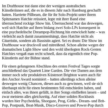
Im Drafthouse trat dann eine der wenigen australischen
Künstlerinnen auf, die es in diesem Jahr nach Hamburg geschafft
hatten. Harriette Pillbeam, die für ihr Solo-Projekt unter ihrem
Spitznamen Hatchie reüssiert, legte mit ihrer Band eine
überraschend rockige Show hin. Überraschend war das deswegen,
weil sich Hatchie auf ihren bislang zwei Solo-LPs konsequent in
eine psychedelische Dreampop-Richtung hin entwickelt hatte – was
vielleicht auch damit zusammenhängt, dass Hatchie nicht als
Gitarristin, sondern als Bassistin agiert. Sei es drum: Die Show im
Drafthouse war druckvoll und mitreißend. Schon alleine wegen der
dramatischen Light-Show und den wohl überlegten Rock-Gesten
Hatchies vergaß man recht schnell, dass da eigentlich eine Pop-
Künstlerin auf der Bühne stand.
Für einen gelungenen Abschluss des ersten Festival Tages sorgte
anschließend das Quartett Lime Garden. Die vier Damen aus dem
immer noch sehr produktiven Küstenort Brighton waren auch für
den Anchor Award nominiert – hatten allerdings schon alleine
deswegen wenig Chancen, diesen auch zu gewinnen, weil sie sich
überhaupt nicht für einen bestimmten Stil entschieden haben, und
einfach alles, was ihnen gefällt, in ihre Songs einfließen lassen – und
zwar meistens alles gleichzeitig. Auf einer soliden Rockbasis
wurden hier Psychedelia, Shoegaze, Prog, Girlie-. Dream- und Brit-
Pop, Postpunk, Beat-Musik, Disco-Grooves und Power-Pop durch