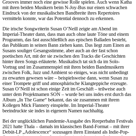
Grooves immer noch eine gewisse Rolle spielen. Auch wenn Katha
mit ihren beiden Musikern beim N-Joy-Bus nur einen schwachen
Eindruck von der musikalischen Bandbreite ihres Repertoires
vermitteln konnte, war das Potential dennoch zu erkennen.
Die irische Songwriterin Susan O’Neill zeigte am Abend im
Imperial-Theater dann, dass man auch ohne laute Töne und einem
Programm, das fast ausschließlich aus epischen Balladen besteht,
das Publikum in seinen Bann ziehen kann. Das liegt zum Einen an
Susans souliger Gesangsstimme, aber auch an der fast schon
poetischen Art, mit der sie zwischen den Tracks die Geschichten
hinter ihren Songs erläuterte. Musikalisch tat sich da im Solo-
Vortrag und im Zusammenspiel mit ihren beiden Bandmusikern
zwischen Folk, Jazz und Ambient so einiges, was nicht unbedingt
zu erwarten gewesen wäre – beispielsweise dann, wenn Susan zu
einer Trompete griff und atmosphärische Klangteppiche erzeugte.
Susan O’Neill ist schon einige Zeit im Geschäft – teilweise auch
unter dem Projektnamen SON – wurde bei uns indes erst durch das
Album „In The Game“ bekannt, das sie zusammen mit ihrem
Kollegen Mick Flannery einspielte. Im Imperial-Theater
beeindruckte sie indes in eigenem Namen nachhaltig.
Bei der unglücklichen Pandemie-Ausgabe des Reeperbahn Festivals
2021 hatte Thala – damals im klassischen Band-Format – mit ihrer
Debüt-LP „Adolescence“ sozusagen ihren Einstand als Indie-Pop-