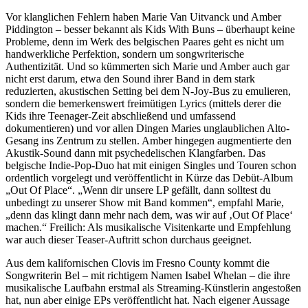
Vor klanglichen Fehlern haben Marie Van Uitvanck und Amber
Piddington – besser bekannt als Kids With Buns – überhaupt keine
Probleme, denn im Werk des belgischen Paares geht es nicht um
handwerkliche Perfektion, sondern um songwriterische
Authentizität. Und so kümmerten sich Marie und Amber auch gar
nicht erst darum, etwa den Sound ihrer Band in dem stark
reduzierten, akustischen Setting bei dem N-Joy-Bus zu emulieren,
sondern die bemerkenswert freimütigen Lyrics (mittels derer die
Kids ihre Teenager-Zeit abschließend und umfassend
dokumentieren) und vor allen Dingen Maries unglaublichen Alto-
Gesang ins Zentrum zu stellen. Amber hingegen augmentierte den
Akustik-Sound dann mit psychedelischen Klangfarben. Das
belgische Indie-Pop-Duo hat mit einigen Singles und Touren schon
ordentlich vorgelegt und veröffentlicht in Kürze das Debüt-Album
„Out Of Place“. „Wenn dir unsere LP gefällt, dann solltest du
unbedingt zu unserer Show mit Band kommen“, empfahl Marie,
„denn das klingt dann mehr nach dem, was wir auf ‚Out Of Place‘
machen.“ Freilich: Als musikalische Visitenkarte und Empfehlung
war auch dieser Teaser-Auftritt schon durchaus geeignet.
Aus dem kalifornischen Clovis im Fresno County kommt die
Songwriterin Bel – mit richtigem Namen Isabel Whelan – die ihre
musikalische Laufbahn erstmal als Streaming-Künstlerin angestoßen
hat, nun aber einige EPs veröffentlicht hat. Nach eigener Aussage