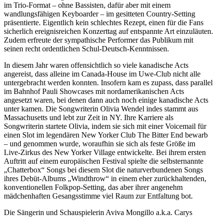
im Trio-Format – ohne Bassisten, dafür aber mit einem
wandlungsfähigen Keyboarder – im gesitteten Country-Setting
präsentierte. Eigentlich kein schlechtes Rezept, einen für die Fans
sicherlich ereignisreichen Konzerttag auf entspannte Art einzuläuten.
Zudem erfreute der sympathische Performer das Publikum mit
seinen recht ordentlichen Schul-Deutsch-Kenntnissen.
In diesem Jahr waren offensichtlich so viele kanadische Acts
angereist, dass alleine im Canada-House im Uwe-Club nicht alle
untergebracht werden konnten. Insofern kam es zupass, dass parallel
im Bahnhof Pauli Showcases mit nordamerikanischen Acts
angesetzt waren, bei denen dann auch noch einige kanadische Acts
unter kamen. Die Songwriterin Olivia Wendel indes stammt aus
Massachusetts und lebt zur Zeit in NY. Ihre Karriere als
Songwriterin startete Olivia, indem sie sich mit einer Voicemail für
einen Slot im legendären New Yorker Club The Bitter End bewarb
– und genommen wurde, woraufhin sie sich als feste Größe im
Live-Zirkus des New Yorker Village entwickelte. Bei ihrem ersten
Auftritt auf einem europäischen Festival spielte die selbsternannte
„Chatterbox“ Songs bei diesem Slot die naturverbundenen Songs
ihres Debüt-Albums „Windthrow“ in einem eher zurückhaltenden,
konventionellen Folkpop-Setting, das aber ihrer angenehm
mädchenhaften Gesangsstimme viel Raum zur Entfaltung bot.
Die Sängerin und Schauspielerin Aviva Mongillo a.k.a. Carys