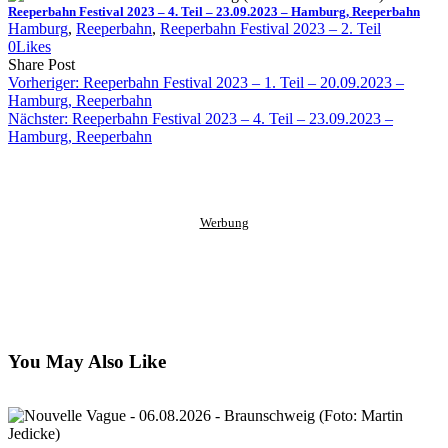
Reeperbahn Festival 2023 – 4. Teil – 23.09.2023 – Hamburg, Reeperbahn
Hamburg
, 
Reeperbahn
, 
Reeperbahn Festival 2023 – 2. Teil
0
Likes
Share
Copy
Send
Share Post
on
URL
Link
Vorheriger:
Reeperbahn Festival 2023 – 1. Teil – 20.09.2023 –
Facebook
to
via
Hamburg, Reeperbahn
clipboard
eMail
Nächster:
Reeperbahn Festival 2023 – 4. Teil – 23.09.2023 –
Hamburg, Reeperbahn
Werbung
You May Also Like