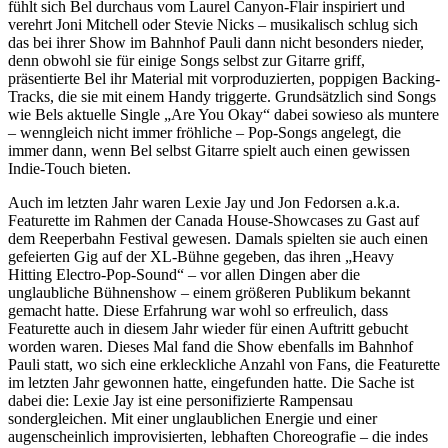
fühlt sich Bel durchaus vom Laurel Canyon-Flair inspiriert und
verehrt Joni Mitchell oder Stevie Nicks – musikalisch schlug sich
das bei ihrer Show im Bahnhof Pauli dann nicht besonders nieder,
denn obwohl sie für einige Songs selbst zur Gitarre griff,
präsentierte Bel ihr Material mit vorproduzierten, poppigen Backing-
Tracks, die sie mit einem Handy triggerte. Grundsätzlich sind Songs
wie Bels aktuelle Single „Are You Okay“ dabei sowieso als muntere
– wenngleich nicht immer fröhliche – Pop-Songs angelegt, die
immer dann, wenn Bel selbst Gitarre spielt auch einen gewissen
Indie-Touch bieten.
Auch im letzten Jahr waren Lexie Jay und Jon Fedorsen a.k.a.
Featurette im Rahmen der Canada House-Showcases zu Gast auf
dem Reeperbahn Festival gewesen. Damals spielten sie auch einen
gefeierten Gig auf der XL-Bühne gegeben, das ihren „Heavy
Hitting Electro-Pop-Sound“ – vor allen Dingen aber die
unglaubliche Bühnenshow – einem größeren Publikum bekannt
gemacht hatte. Diese Erfahrung war wohl so erfreulich, dass
Featurette auch in diesem Jahr wieder für einen Auftritt gebucht
worden waren. Dieses Mal fand die Show ebenfalls im Bahnhof
Pauli statt, wo sich eine erkleckliche Anzahl von Fans, die Featurette
im letzten Jahr gewonnen hatte, eingefunden hatte. Die Sache ist
dabei die: Lexie Jay ist eine personifizierte Rampensau
sondergleichen. Mit einer unglaublichen Energie und einer
augenscheinlich improvisierten, lebhaften Choreografie – die indes