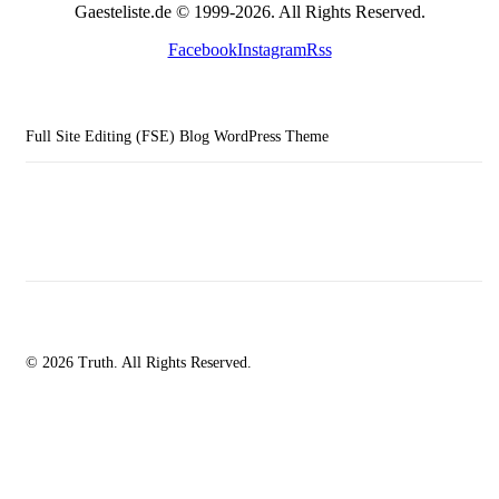
Gaesteliste.de © 1999-2026. All Rights Reserved.
Facebook
Instagram
Rss
Full Site Editing (FSE) Blog WordPress Theme
© 2026 Truth. All Rights Reserved.
facebook-
instagramm
rss
1