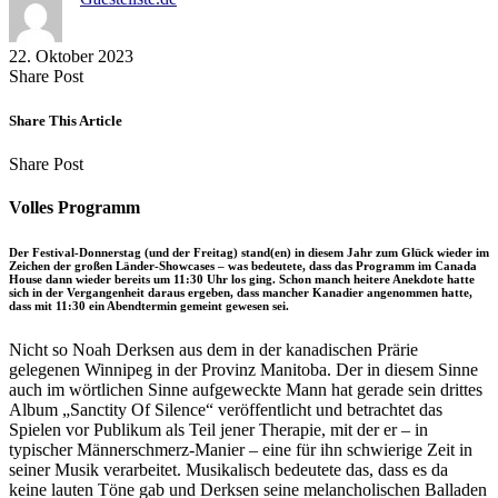
22. Oktober 2023
Share
Copy
Send
Share Post
on
URL
Link
Facebook
to
via
Share This Article
clipboard
eMail
Share
Copy
Send
Share Post
on
URL
Link
Facebook
to
via
Volles Programm
clipboard
eMail
Der Festival-Donnerstag (und der Freitag) stand(en) in diesem Jahr zum Glück wieder im
Zeichen der großen Länder-Showcases – was bedeutete, dass das Programm im Canada
House dann wieder bereits um 11:30 Uhr los ging. Schon manch heitere Anekdote hatte
sich in der Vergangenheit daraus ergeben, dass mancher Kanadier angenommen hatte,
dass mit 11:30 ein Abendtermin gemeint gewesen sei.
Nicht so Noah Derksen aus dem in der kanadischen Prärie
gelegenen Winnipeg in der Provinz Manitoba. Der in diesem Sinne
auch im wörtlichen Sinne aufgeweckte Mann hat gerade sein drittes
Album „Sanctity Of Silence“ veröffentlicht und betrachtet das
Spielen vor Publikum als Teil jener Therapie, mit der er – in
typischer Männerschmerz-Manier – eine für ihn schwierige Zeit in
seiner Musik verarbeitet. Musikalisch bedeutete das, dass es da
keine lauten Töne gab und Derksen seine melancholischen Balladen