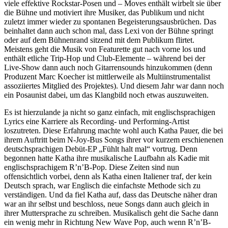
viele effektive Rockstar-Posen und – Moves enthält wirbelt sie über
die Bühne und motiviert ihre Musiker, das Publikum und nicht
zuletzt immer wieder zu spontanen Begeisterungsausbrüchen. Das
beinhaltet dann auch schon mal, dass Lexi von der Bühne springt
oder auf dem Bühnenrand sitzend mit dem Publikum flirtet.
Meistens geht die Musik von Featurette gut nach vorne los und
enthält etliche Trip-Hop und Club-Elemente – während bei der
Live-Show dann auch noch Gitarrensounds hinzukommen (denn
Produzent Marc Koecher ist mittlerweile als Multiinstrumentalist
assoziiertes Mitglied des Projektes). Und diesem Jahr war dann noch
ein Posaunist dabei, um das Klangbild noch etwas auszuweiten.
Es ist hierzulande ja nicht so ganz einfach, mit englischsprachigen
Lyrics eine Karriere als Recording- und Performing-Artist
loszutreten. Diese Erfahrung machte wohl auch Katha Pauer, die bei
ihrem Auftritt beim N-Joy-Bus Songs ihrer vor kurzem erschienenen
deutschsprachigen Debüt-EP „Fühlt halt mal“ vortrug. Denn
begonnen hatte Katha ihre musikalische Laufbahn als Kadie mit
englischsprachigem R’n’B-Pop. Diese Zeiten sind nun
offensichtlich vorbei, denn als Katha einen Italiener traf, der kein
Deutsch sprach, war Englisch die einfachste Methode sich zu
verständigen. Und da fiel Katha auf, dass das Deutsche näher dran
war an ihr selbst und beschloss, neue Songs dann auch gleich in
ihrer Muttersprache zu schreiben. Musikalisch geht die Sache dann
ein wenig mehr in Richtung New Wave Pop, auch wenn R’n’B-