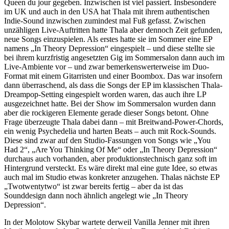
Queen du jour gegeben. Inzwischen ist viel passiert. Insbesondere
im UK und auch in den USA hat Thala mit ihrem authentischen
Indie-Sound inzwischen zumindest mal Fuß gefasst. Zwischen
unzähligen Live-Auftritten hatte Thala aber dennoch Zeit gefunden,
neue Songs einzuspielen. Als erstes hatte sie im Sommer eine EP
namens „In Theory Depression“ eingespielt – und diese stellte sie
bei ihrem kurzfristig angesetzten Gig im Sommersalon dann auch im
Live-Ambiente vor – und zwar bemerkenswerterweise im Duo-
Format mit einem Gitarristen und einer Boombox. Das war insofern
dann überraschend, als dass die Songs der EP im klassischen Thala-
Dreampop-Setting eingespielt worden waren, das auch ihre LP
ausgezeichnet hatte. Bei der Show im Sommersalon wurden dann
aber die rockigeren Elemente gerade dieser Songs betont. Ohne
Frage überzeugte Thala dabei dann – mit Breitwand-Power-Chords,
ein wenig Psychedelia und harten Beats – auch mit Rock-Sounds.
Diese sind zwar auf den Studio-Fassungen von Songs wie „You
Had 2“, „Are You Thinking Of Me“ oder „In Theory Depression“
durchaus auch vorhanden, aber produktionstechnisch ganz soft im
Hintergrund versteckt. Es wäre direkt mal eine gute Idee, so etwas
auch mal im Studio etwas konkreter anzugehen. Thalas nächste EP
„Twotwentytwo“ ist zwar bereits fertig – aber da ist das
Sounddesign dann noch ähnlich angelegt wie „In Theory
Depression“.
In der Molotow Skybar wartete derweil Vanilla Jenner mit ihren