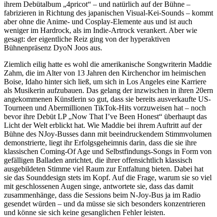
ihrem Debütalbum „4pricot“ – und natürlich auf der Bühne –
fabrizieren in Richtung des japanischen Visual-Kei-Sounds – kommt
aber ohne die Anime- und Cosplay-Elemente aus und ist auch
weniger im Hardrock, als im Indie-Artrock verankert. Aber wie
gesagt: der eigentliche Reiz ging von der hyperaktiven
Bühnenpräsenz DyoN Joos aus.
Ziemlich eilig hatte es wohl die amerikanische Songwriterin Maddie
Zahm, die im Alter von 13 Jahren den Kirchenchor im heimischen
Boise, Idaho hinter sich ließ, um sich in Los Angeles eine Karriere
als Musikerin aufzubauen. Das gelang der inzwischen in ihren 20ern
angekommenen Künstlerin so gut, dass sie bereits ausverkaufte US-
Tourneen und Abermillionen TikTok-Hits vorzuweisen hat – noch
bevor ihre Debüt LP „Now That I’ve Been Honest“ überhaupt das
Licht der Welt erblickt hat. Wie Maddie bei ihrem Auftritt auf der
Bühne des NJoy-Busses dann mit beeindruckendem Stimmvolumen
demonstrierte, liegt ihr Erfolgsgeheimnis darin, dass die sie ihre
klassischen Coming-Of Age und Selbstfindungs-Songs in Form von
gefälligen Balladen anrichtet, die ihrer offensichtlich klassisch
ausgebildeten Stimme viel Raum zur Entfaltung bieten. Dabei hat
sie das Sounddesign stets im Kopf. Auf die Frage, warum sie so viel
mit geschlossenen Augen singe, antwortete sie, dass das damit
zusammenhänge, dass die Sessions beim N-Joy-Bus ja im Radio
gesendet würden – und da müsse sie sich besonders konzentrieren
und könne sie sich keine gesanglichen Fehler leisten.