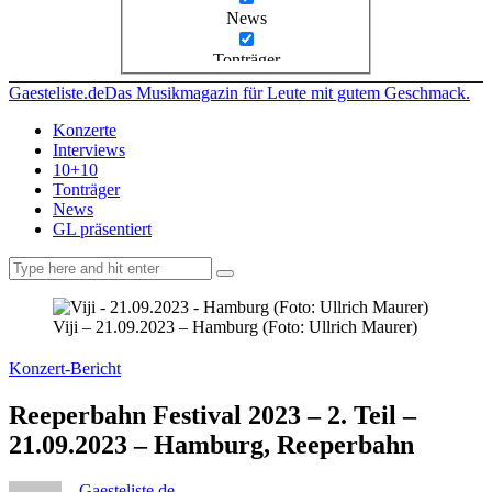
News
Tonträger
Gaesteliste.de
Das Musikmagazin für Leute mit gutem Geschmack.
Konzerte
Interviews
10+10
Tonträger
News
GL präsentiert
facebook-
instagramm
rss
1
Viji – 21.09.2023 – Hamburg (Foto: Ullrich Maurer)
Konzert-Bericht
Reeperbahn Festival 2023 – 2. Teil –
21.09.2023 – Hamburg, Reeperbahn
Gaesteliste.de