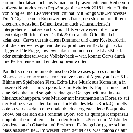
kommt aber tatsächlich aus Kanada und präsentierte eine Reihe von
aufwendig produzierten Pop-Songs, die sie seit 2016 in einer Reihe
von Singles und EPs veröffentlicht hat. Mit Songs wie „Princesses
Don’t Cry“ – einem Empowerment-Track, den sie dann mit ihrem
eigenartig gestylten Bühnenkostüm auch schauspielerisch
interpretierte – hat sie auch schon Hits vorzuweisen, die – wie
heutzutage üblich – über TikTok & Co. an die Öffentlichkeit
gelangten. Carys trat mit einem Drummer und einer Keyboarderin
auf, die aber weitestgehend die vorproduzierten Backing-Tracks
triggerte. Die Frage, inwieweit das dann noch echte Live-Musik –
oder zumindest teilweise Vollplayback – war, konnte Carys durch
ihre Performance nicht eindeutig beantworten.
Parallel zu den nordamerikanischen Showcases gab es dann die
Showcases der koreanischen Creative Content Agency auf der XL-
Bühne am Spielbuden-Platz. Echte Live-Musik aus Korea ist ja in
unseren Breiten – im Gegensatz zum Retorten-K-Pop – immer noch
eine Seltenheit und so gab es eine gute Gelegenheit, mal in das
hineinzuschnuppern, was Musiker mit Instrumenten in Korea so auf
der Bühne veranstalten können. Im Falle des Math-Rock-Quartetts
cotoba war das dann eine unglaublich energiegeladene Postpunk-
Show, bei der sich die Frontfrau DyoN Joo als quirlige Rampensau
empfahl, die mit ihren stadienreifen Rockstar-Posen ihre Mitstreiter
(zu denen auch Gitarrist und Produzent Dafne gehört) ganz schön
blass aussehen ließ. Im wesentlichen deutet das, was cotoba da auf