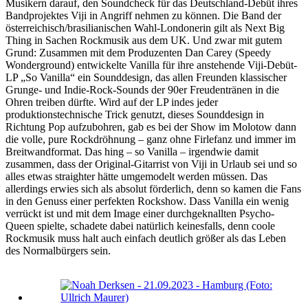
Musikern darauf, den Soundcheck für das Deutschland-Debüt ihres
Bandprojektes Viji in Angriff nehmen zu können. Die Band der
österreichisch/brasilianischen Wahl-Londonerin gilt als Next Big
Thing in Sachen Rockmusik aus dem UK. Und zwar mit gutem
Grund: Zusammen mit dem Produzenten Dan Carey (Speedy
Wonderground) entwickelte Vanilla für ihre anstehende Viji-Debüt-
LP „So Vanilla“ ein Sounddesign, das allen Freunden klassischer
Grunge- und Indie-Rock-Sounds der 90er Freudentränen in die
Ohren treiben dürfte. Wird auf der LP indes jeder
produktionstechnische Trick genutzt, dieses Sounddesign in
Richtung Pop aufzubohren, gab es bei der Show im Molotow dann
die volle, pure Rockdröhnung – ganz ohne Firlefanz und immer im
Breitwandformat. Das hing – so Vanilla – irgendwie damit
zusammen, dass der Original-Gitarrist von Viji in Urlaub sei und so
alles etwas straighter hätte umgemodelt werden müssen. Das
allerdings erwies sich als absolut förderlich, denn so kamen die Fans
in den Genuss einer perfekten Rockshow. Dass Vanilla ein wenig
verrückt ist und mit dem Image einer durchgeknallten Psycho-
Queen spielte, schadete dabei natürlich keinesfalls, denn coole
Rockmusik muss halt auch einfach deutlich größer als das Leben
des Normalbürgers sein.