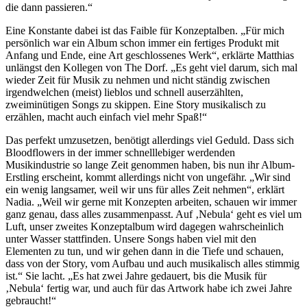
die dann passieren.“
Eine Konstante dabei ist das Faible für Konzeptalben. „Für mich
persönlich war ein Album schon immer ein fertiges Produkt mit
Anfang und Ende, eine Art geschlossenes Werk“, erklärte Matthias
unlängst den Kollegen von The Dorf. „Es geht viel darum, sich mal
wieder Zeit für Musik zu nehmen und nicht ständig zwischen
irgendwelchen (meist) lieblos und schnell auserzählten,
zweiminütigen Songs zu skippen. Eine Story musikalisch zu
erzählen, macht auch einfach viel mehr Spaß!“
Das perfekt umzusetzen, benötigt allerdings viel Geduld. Dass sich
Bloodflowers in der immer schnelllebiger werdenden
Musikindustrie so lange Zeit genommen haben, bis nun ihr Album-
Erstling erscheint, kommt allerdings nicht von ungefähr. „Wir sind
ein wenig langsamer, weil wir uns für alles Zeit nehmen“, erklärt
Nadia. „Weil wir gerne mit Konzepten arbeiten, schauen wir immer
ganz genau, dass alles zusammenpasst. Auf ‚Nebula‘ geht es viel um
Luft, unser zweites Konzeptalbum wird dagegen wahrscheinlich
unter Wasser stattfinden. Unsere Songs haben viel mit den
Elementen zu tun, und wir gehen dann in die Tiefe und schauen,
dass von der Story, vom Aufbau und auch musikalisch alles stimmig
ist.“ Sie lacht. „Es hat zwei Jahre gedauert, bis die Musik für
‚Nebula‘ fertig war, und auch für das Artwork habe ich zwei Jahre
gebraucht!“