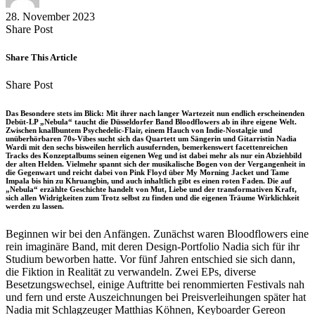
28. November 2023
Share
Copy
Send
Share Post
on
URL
Link
Facebook
to
via
Share This Article
clipboard
eMail
Share
Copy
Send
Share Post
on
URL
Link
Facebook
to
via
Das Besondere stets im Blick: Mit ihrer nach langer Wartezeit nun endlich erscheinenden
clipboard
eMail
Debüt-LP „Nebula“ taucht die Düsseldorfer Band Bloodflowers ab in ihre eigene Welt.
Zwischen knallbuntem Psychedelic-Flair, einem Hauch von Indie-Nostalgie und
unüberhörbaren 70s-Vibes sucht sich das Quartett um Sängerin und Gitarristin Nadia
Wardi mit den sechs bisweilen herrlich ausufernden, bemerkenswert facettenreichen
Tracks des Konzeptalbums seinen eigenen Weg und ist dabei mehr als nur ein Abziehbild
der alten Helden. Vielmehr spannt sich der musikalische Bogen von der Vergangenheit in
die Gegenwart und reicht dabei von Pink Floyd über My Morning Jacket und Tame
Impala bis hin zu Khruangbin, und auch inhaltlich gibt es einen roten Faden. Die auf
„Nebula“ erzählte Geschichte handelt von Mut, Liebe und der transformativen Kraft,
sich allen Widrigkeiten zum Trotz selbst zu finden und die eigenen Träume Wirklichkeit
werden zu lassen.
Beginnen wir bei den Anfängen. Zunächst waren Bloodflowers eine
rein imaginäre Band, mit deren Design-Portfolio Nadia sich für ihr
Studium beworben hatte. Vor fünf Jahren entschied sie sich dann,
die Fiktion in Realität zu verwandeln. Zwei EPs, diverse
Besetzungswechsel, einige Auftritte bei renommierten Festivals nah
und fern und erste Auszeichnungen bei Preisverleihungen später hat
Nadia mit Schlagzeuger Matthias Köhnen, Keyboarder Gereon