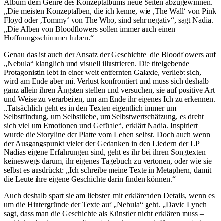
Album dem Genre des Konzeptalbums neue Seiten abzugewinnen.
„Die meisten Konzeptalben, die ich kenne, wie ‚The Wall‘ von Pink
Floyd oder ‚Tommy‘ von The Who, sind sehr negativ“, sagt Nadia.
„Die Alben von Bloodflowers sollen immer auch einen
Hoffnungsschimmer haben.“
Genau das ist auch der Ansatz der Geschichte, die Bloodflowers auf
„Nebula“ klanglich und visuell illustrieren. Die titelgebende
Protagonistin lebt in einer weit entfernten Galaxie, verliebt sich,
wird am Ende aber mit Verlust konfrontiert und muss sich deshalb
ganz allein ihren Ängsten stellen und versuchen, sie auf positive Art
und Weise zu verarbeiten, um am Ende ihr eigenes Ich zu erkennen.
„Tatsächlich geht es in den Texten eigentlich immer um
Selbstfindung, um Selbstliebe, um Selbstwertschätzung, es dreht
sich viel um Emotionen und Gefühle“, erklärt Nadia. Inspiriert
wurde die Storyline der Platte vom Leben selbst. Doch auch wenn
der Ausgangspunkt vieler der Gedanken in den Liedern der LP
Nadias eigene Erfahrungen sind, geht es ihr bei ihren Songtexten
keineswegs darum, ihr eigenes Tagebuch zu vertonen, oder wie sie
selbst es ausdrückt: „Ich schreibe meine Texte in Metaphern, damit
die Leute ihre eigene Geschichte darin finden können.“
Auch deshalb spart sie am liebsten mit erklärenden Details, wenn es
um die Hintergründe der Texte auf „Nebula“ geht. „David Lynch
sagt, dass man die Geschichte als Künstler nicht erklären muss –