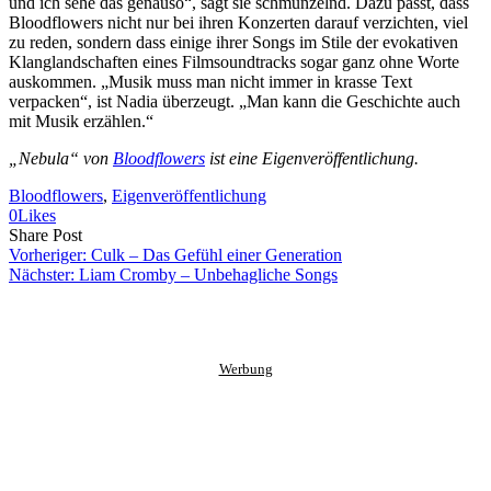
und ich sehe das genauso“, sagt sie schmunzelnd. Dazu passt, dass
Bloodflowers nicht nur bei ihren Konzerten darauf verzichten, viel
zu reden, sondern dass einige ihrer Songs im Stile der evokativen
Klanglandschaften eines Filmsoundtracks sogar ganz ohne Worte
auskommen. „Musik muss man nicht immer in krasse Text
verpacken“, ist Nadia überzeugt. „Man kann die Geschichte auch
mit Musik erzählen.“
„Nebula“ von
Bloodflowers
ist eine Eigenveröffentlichung.
Bloodflowers
, 
Eigenveröffentlichung
0
Likes
Share
Copy
Send
Share Post
on
URL
Link
Vorheriger:
Culk – Das Gefühl einer Generation
Facebook
to
via
Nächster:
Liam Cromby – Unbehagliche Songs
clipboard
eMail
Werbung