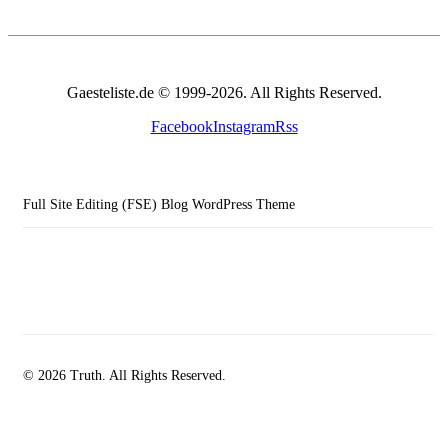
Gaesteliste.de © 1999-2026. All Rights Reserved.
Facebook
Instagram
Rss
Full Site Editing (FSE) Blog WordPress Theme
© 2026 Truth. All Rights Reserved.
facebook-
instagramm
rss
1