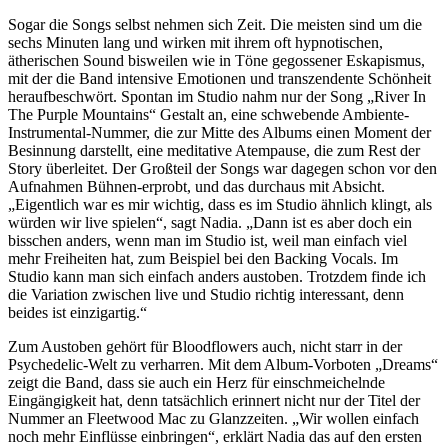
Sogar die Songs selbst nehmen sich Zeit. Die meisten sind um die
sechs Minuten lang und wirken mit ihrem oft hypnotischen,
ätherischen Sound bisweilen wie in Töne gegossener Eskapismus,
mit der die Band intensive Emotionen und transzendente Schönheit
heraufbeschwört. Spontan im Studio nahm nur der Song „River In
The Purple Mountains“ Gestalt an, eine schwebende Ambiente-
Instrumental-Nummer, die zur Mitte des Albums einen Moment der
Besinnung darstellt, eine meditative Atempause, die zum Rest der
Story überleitet. Der Großteil der Songs war dagegen schon vor den
Aufnahmen Bühnen-erprobt, und das durchaus mit Absicht.
„Eigentlich war es mir wichtig, dass es im Studio ähnlich klingt, als
würden wir live spielen“, sagt Nadia. „Dann ist es aber doch ein
bisschen anders, wenn man im Studio ist, weil man einfach viel
mehr Freiheiten hat, zum Beispiel bei den Backing Vocals. Im
Studio kann man sich einfach anders austoben. Trotzdem finde ich
die Variation zwischen live und Studio richtig interessant, denn
beides ist einzigartig.“
Zum Austoben gehört für Bloodflowers auch, nicht starr in der
Psychedelic-Welt zu verharren. Mit dem Album-Vorboten „Dreams“
zeigt die Band, dass sie auch ein Herz für einschmeichelnde
Eingängigkeit hat, denn tatsächlich erinnert nicht nur der Titel der
Nummer an Fleetwood Mac zu Glanzzeiten. „Wir wollen einfach
noch mehr Einflüsse einbringen“, erklärt Nadia das auf den ersten