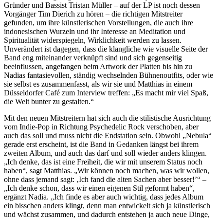
Gründer und Bassist Tristan Müller – auf der LP ist noch dessen
Vorgänger Tim Dierich zu hören – die richtigen Mitstreiter
gefunden, um ihre künstlerischen Vorstellungen, die auch ihre
indonesischen Wurzeln und ihr Interesse an Meditation und
Spiritualität widerspiegeln, Wirklichkeit werden zu lassen.
Unverändert ist dagegen, dass die klangliche wie visuelle Seite der
Band eng miteinander verknüpft sind und sich gegenseitig
beeinflussen, angefangen beim Artwork der Platten bis hin zu
Nadias fantasievollen, ständig wechselnden Bühnenoutfits, oder wie
sie selbst es zusammenfasst, als wir sie und Matthias in einem
Düsseldorfer Café zum Interview treffen: „Es macht mir viel Spaß,
die Welt bunter zu gestalten.“
Mit den neuen Mitstreitern hat sich auch die stilistische Ausrichtung
vom Indie-Pop in Richtung Psychedelic Rock verschoben, aber
auch das soll und muss nicht die Endstation sein. Obwohl „Nebula“
gerade erst erscheint, ist die Band in Gedanken längst bei ihrem
zweiten Album, und auch das darf und soll wieder anders klingen.
„Ich denke, das ist eine Freiheit, die wir mit unserem Status noch
haben“, sagt Matthias. „Wir können noch machen, was wir wollen,
ohne dass jemand sagt: ‚Ich fand die alten Sachen aber besser!’“ –
„Ich denke schon, dass wir einen eigenen Stil geformt haben“,
ergänzt Nadia. „Ich finde es aber auch wichtig, dass jedes Album
ein bisschen anders klingt, denn man entwickelt sich ja künstlerisch
und wächst zusammen, und dadurch entstehen ja auch neue Dinge,