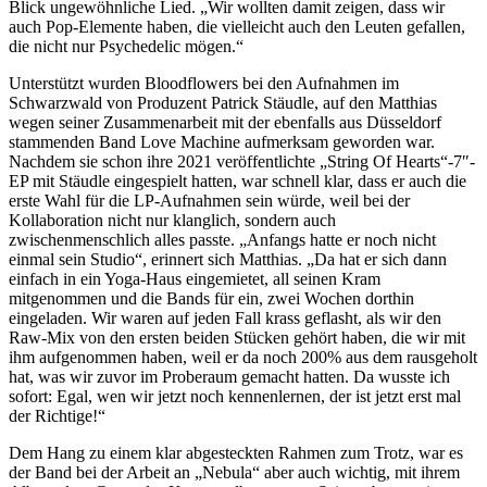
Blick ungewöhnliche Lied. „Wir wollten damit zeigen, dass wir
auch Pop-Elemente haben, die vielleicht auch den Leuten gefallen,
die nicht nur Psychedelic mögen.“
Unterstützt wurden Bloodflowers bei den Aufnahmen im
Schwarzwald von Produzent Patrick Stäudle, auf den Matthias
wegen seiner Zusammenarbeit mit der ebenfalls aus Düsseldorf
stammenden Band Love Machine aufmerksam geworden war.
Nachdem sie schon ihre 2021 veröffentlichte „String Of Hearts“-7″-
EP mit Stäudle eingespielt hatten, war schnell klar, dass er auch die
erste Wahl für die LP-Aufnahmen sein würde, weil bei der
Kollaboration nicht nur klanglich, sondern auch
zwischenmenschlich alles passte. „Anfangs hatte er noch nicht
einmal sein Studio“, erinnert sich Matthias. „Da hat er sich dann
einfach in ein Yoga-Haus eingemietet, all seinen Kram
mitgenommen und die Bands für ein, zwei Wochen dorthin
eingeladen. Wir waren auf jeden Fall krass geflasht, als wir den
Raw-Mix von den ersten beiden Stücken gehört haben, die wir mit
ihm aufgenommen haben, weil er da noch 200% aus dem rausgeholt
hat, was wir zuvor im Proberaum gemacht hatten. Da wusste ich
sofort: Egal, wen wir jetzt noch kennenlernen, der ist jetzt erst mal
der Richtige!“
Dem Hang zu einem klar abgesteckten Rahmen zum Trotz, war es
der Band bei der Arbeit an „Nebula“ aber auch wichtig, mit ihrem