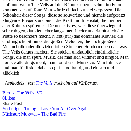
läuft und wenn The Veils auf der Bühne stehen – schon im Februar
kommen sie auf Tour. Man würde einfach zu viel verpassen. Die
Schönheit dieser Songs, diese so souveräne und niemals aufgesetzt
klingende Eleganz und auch die Kraft und Intensität, die hier bei
aller Ruhe zu spüren ist. Denn das ist es, was diese überwiegend
sehr ruhigen, dunklen, eher langsamen Lieder und damit auch die
Platte so besonders macht. Nicht (nur) das dominante Klavier, die
eindringliche Stimme, die großen Melodien, die noch größere
Melancholie oder die vielen tollen Streicher. Sondern eben das, was
The Veils daraus machen. Sie spielen unglaublich eindringliche
Songs, die man spürt, Musik, der man sich widmet und hingibt. Man
hört sie allerdings nicht, man hört dieser Musik zu. Man fühlt sie
und man fühlt sich dabei so gut. Und traurig und einsam und
glücklich.
„Asphodels“ von
The Veils
erscheint auf V2/Bertus.
Bertus
, 
The Veils
, 
V2
0
Likes
Share
Copy
Send
Share Post
on
URL
Link
Vorheriger:
Tunng – Love You All Over Again
Facebook
to
via
Nächster:
Mogwai – The Bad Fire
clipboard
eMail