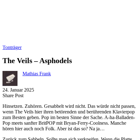
Tonträger
The Veils – Asphodels
Mathias Frank
24. Januar 2025
Share
Copy
Send
Share Post
on
URL
Link
Hinsetzen. Zuhören. Gesabbelt wird nicht. Das würde nicht passen,
Facebook
to
via
wenn The Veils hier ihren betörenden und berührenden Klavierpop
clipboard
eMail
zum Besten geben. Pop im besten Sinne der Sache. A-ha-Balladen-
Pop meets sanfter BritPOP mit Bryan-Ferry-Coolness. Manche
hören hier auch noch Folk. Aber ist das so? Na ja…
Zurück zum Sabbeln. Sollte man sich verkneifen. Wenn die Platte