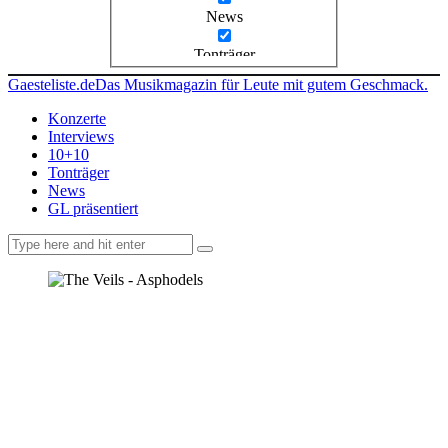
News
Tonträger
Gaesteliste.de
Das Musikmagazin für Leute mit gutem Geschmack.
Konzerte
Interviews
10+10
Tonträger
News
GL präsentiert
facebook-
instagramm
rss
1