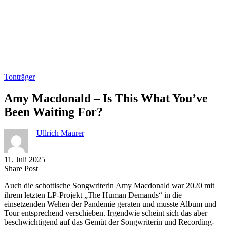
Tonträger
Amy Macdonald – Is This What You’ve
Been Waiting For?
Ullrich Maurer
11. Juli 2025
Share
Copy
Send
Share Post
on
URL
Link
Auch die schottische Songwriterin Amy Macdonald war 2020 mit
Facebook
to
via
ihrem letzten LP-Projekt „The Human Demands“ in die
clipboard
eMail
einsetzenden Wehen der Pandemie geraten und musste Album und
Tour entsprechend verschieben. Irgendwie scheint sich das aber
beschwichtigend auf das Gemüt der Songwriterin und Recording-