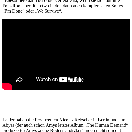
insbesondere dann besonders effektiv ist, wenn sie sich auf ihre
Folk-Roots beruft – etwa in den dann auch kämpferischen Songs
„I’m Done“ oder „We Survive“.
Leider haben die Produzenten Nicolas Rebscher in Berlin und Jim
Abyss (der auch schon Amys letztes Album „The Human Demand“
produzierte) Amys „neue Bodenständigkeit“ noch nicht so recht