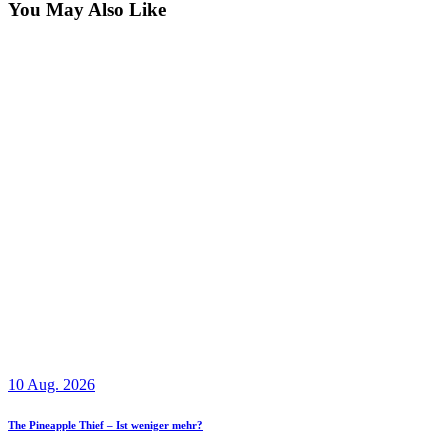
You May Also Like
10 Aug. 2026
The Pineapple Thief – Ist weniger mehr?