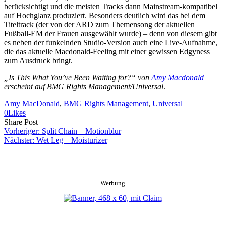
berücksichtigt und die meisten Tracks dann Mainstream-kompatibel
auf Hochglanz produziert. Besonders deutlich wird das bei dem
Titeltrack (der von der ARD zum Themensong der aktuellen
Fußball-EM der Frauen ausgewählt wurde) – denn von diesem gibt
es neben der funkelnden Studio-Version auch eine Live-Aufnahme,
die das aktuelle Macdonald-Feeling mit einer gewissen Edgyness
zum Ausdruck bringt.
„Is This What You’ve Been Waiting for?“ von
Amy Macdonald
erscheint auf BMG Rights Management/Universal
.
Amy MacDonald
, 
BMG Rights Management
, 
Universal
0
Likes
Share
Copy
Send
Share Post
on
URL
Link
Vorheriger:
Split Chain – Motionblur
Facebook
to
via
Nächster:
Wet Leg – Moisturizer
clipboard
eMail
Werbung