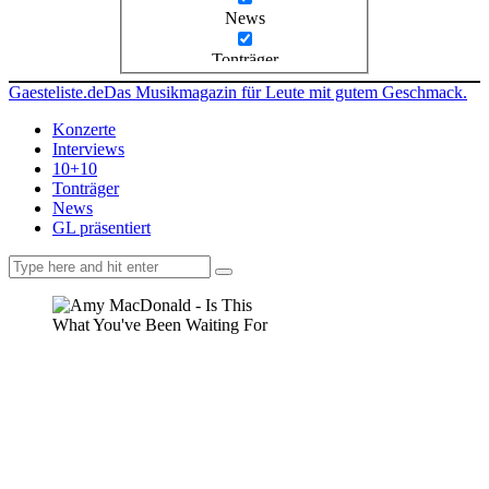
News
Tonträger
Gaesteliste.de
Das Musikmagazin für Leute mit gutem Geschmack.
Konzerte
Interviews
10+10
Tonträger
News
GL präsentiert
facebook-
instagramm
rss
1