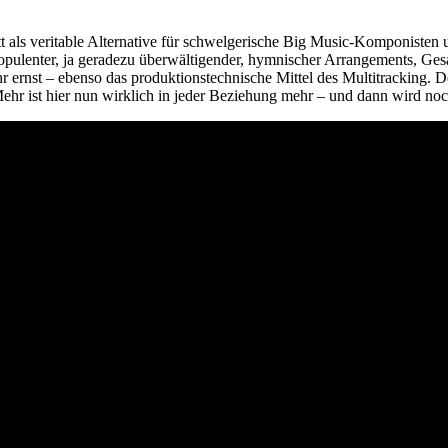
t als veritable Alternative für schwelgerische Big Music-Komponisten
pulenter, ja geradezu überwältigender, hymnischer Arrangements, Gesa
ernst – ebenso das produktionstechnische Mittel des Multitracking. D
ehr ist hier nun wirklich in jeder Beziehung mehr – und dann wird noch 