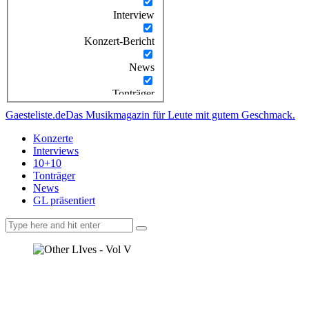
Interview
Konzert-Bericht
News
Tonträger
Gaesteliste.de
Das Musikmagazin für Leute mit gutem Geschmack.
Konzerte
Interviews
10+10
Tonträger
News
GL präsentiert
facebook-
instagramm
rss
1