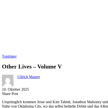
Tonträger
Other Lives – Volume V
Ullrich Maurer
10. Oktober 2025
Share
Copy
Send
Share Post
on
URL
Link
Ursprünglich kommen Jesse und Kim Tabish, Jonathon Mahoney und Jos
Facebook
to
via
Nähe von Oklahoma City, wo das selbst betitelte Debüt und das Alb
clipboard
eMail