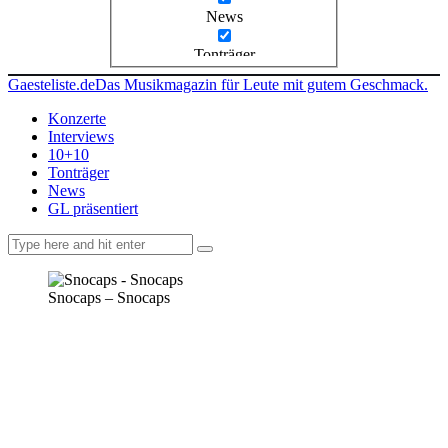
News
Tonträger
Gaesteliste.de
Das Musikmagazin für Leute mit gutem Geschmack.
Konzerte
Interviews
10+10
Tonträger
News
GL präsentiert
facebook-
instagramm
rss
1
Snocaps – Snocaps