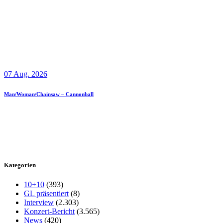
07 Aug. 2026
Man/Woman/Chainsaw – Cannonball
Kategorien
10+10
(393)
GL präsentiert
(8)
Interview
(2.303)
Konzert-Bericht
(3.565)
News
(420)