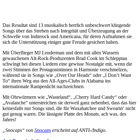
Das Resultat sind 13 musikalisch herrlich unbeschwert klingende
Songs über das Streben nach Integrität und Überzeugung an der
Schwelle von Indierock und Americana, für deren Aufnahmen sie
sich die Unterstützung einiger gute Freude gesichert haben.
Mit Überflieger MJ Lenderman und dem mit allen Wassern
gewaschenen Alt-Rock-Produzenten Brad Cook im Schlepptau
schwingt bei diesen Liedern eine gewisse Nostalgie mit, wenn die
zwei Stimmen der Protagonistinnen in Harmonie verschmelzen,
während sie in Songs wie „Over Our Heads“ oder „I Don’t Want
To“ ihren Weg aus den All-Ages-Clubs in Alabama ins
internationale Rampenlicht nachzeichnen.
Mit Ohrwürmern wie „Wasteland“, „Cherry Hard Candy“ oder
„Avalanche“ unterstreichen sie derweil ganz nebenbei, dass das hier
keinesfalls nur Songs sind, die für Waxahatchee und Swearin‘ nicht
gut genug waren. Die lässigste Platte des Monats, ach was, des
Jahres!
„Snocaps“ von
Snocaps
erscheint auf ANTI-/Indigo.