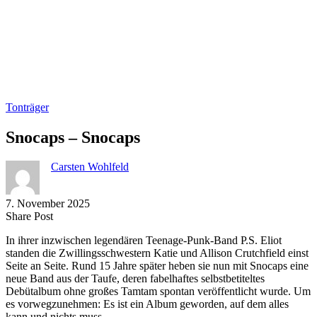
Tonträger
Snocaps – Snocaps
Carsten Wohlfeld
7. November 2025
Share
Copy
Send
Share Post
on
URL
Link
In ihrer inzwischen legendären Teenage-Punk-Band P.S. Eliot
Facebook
to
via
standen die Zwillingsschwestern Katie und Allison Crutchfield einst
clipboard
eMail
Seite an Seite. Rund 15 Jahre später heben sie nun mit Snocaps eine
neue Band aus der Taufe, deren fabelhaftes selbstbetiteltes
Debütalbum ohne großes Tamtam spontan veröffentlicht wurde. Um
es vorwegzunehmen: Es ist ein Album geworden, auf dem alles
kann und nichts muss.