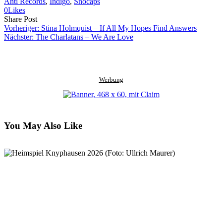
Anti Records
, 
Indigo
, 
Snocaps
0
Likes
Share
Copy
Send
Share Post
on
URL
Link
Vorheriger:
Stina Holmquist – If All My Hopes Find Answers
Facebook
to
via
Nächster:
The Charlatans – We Are Love
clipboard
eMail
Werbung
You May Also Like